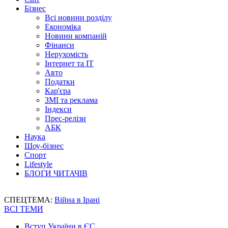
Бізнес
Всі новини розділу
Економіка
Новини компаній
Фінанси
Нерухомість
Інтернет та IT
Авто
Податки
Кар'єра
ЗМІ та реклама
Індекси
Прес-релізи
АБК
Наука
Шоу-бізнес
Спорт
Lifestyle
БЛОГИ ЧИТАЧІВ
СПЕЦТЕМА:
Війна в Ірані
ВСІ ТЕМИ
Вступ України в ЄС