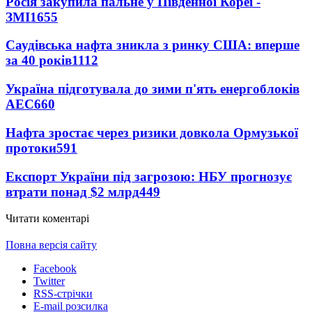
Росія закупила пальне у Південної Кореї -
ЗМІ
1655
Саудівська нафта зникла з ринку США: вперше
за 40 років
1112
Україна підготувала до зими п'ять енергоблоків
АЕС
660
Нафта зростає через ризики довкола Ормузької
протоки
591
Експорт України під загрозою: НБУ прогнозує
втрати понад $2 млрд
449
Читати коментарі
Повна версія сайту
Facebook
Twitter
RSS-стрічки
E-mail розсилка