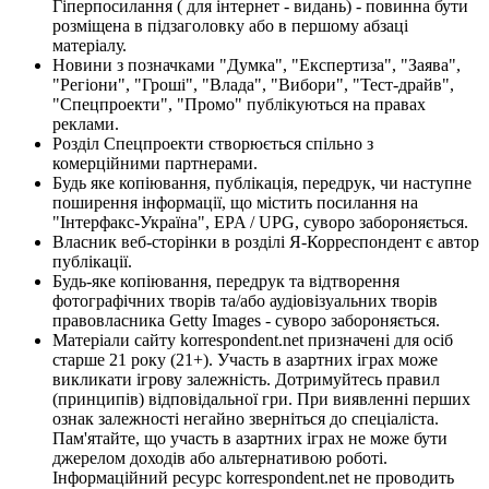
Гіперпосилання ( для інтернет - видань) - повинна бути
розміщена в підзаголовку або в першому абзаці
матеріалу.
Новини з позначками "Думка", "Експертиза", "Заява",
"Регіони", "Гроші", "Влада", "Вибори", "Тест-драйв",
"Спецпроекти", "Промо" публікуються на правах
реклами.
Розділ Спецпроекти створюється спільно з
комерційними партнерами.
Будь яке копіювання, публікація, передрук, чи наступне
поширення інформації, що містить посилання на
"Інтерфакс-Україна", EPA / UPG, суворо забороняється.
Власник веб-сторінки в розділі Я-Корреспондент є автор
публікації.
Будь-яке копіювання, передрук та відтворення
фотографічних творів та/або аудіовізуальних творів
правовласника Getty Images - суворо забороняється.
Матеріали сайту korrespondent.net призначені для осіб
старше 21 року (21+). Участь в азартних іграх може
викликати ігрову залежність. Дотримуйтесь правил
(принципів) відповідальної гри. При виявленні перших
ознак залежності негайно зверніться до спеціаліста.
Пам'ятайте, що участь в азартних іграх не може бути
джерелом доходів або альтернативою роботі.
Інформаційний ресурс korrespondent.net не проводить