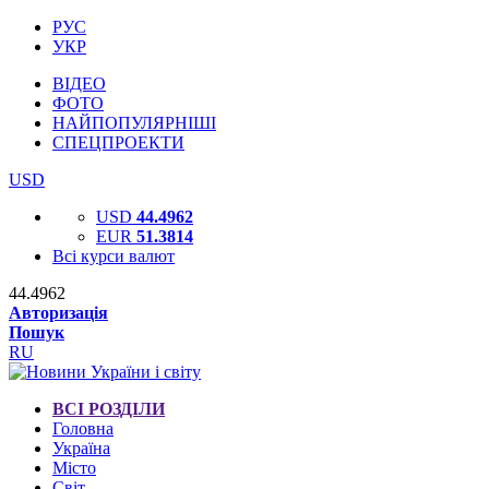
РУС
УКР
ВІДЕО
ФОТО
НАЙПОПУЛЯРНІШІ
СПЕЦПРОЕКТИ
USD
USD
44.4962
EUR
51.3814
Всі курси валют
44.4962
Авторизація
Пошук
RU
ВСІ РОЗДІЛИ
Головна
Україна
Місто
Світ