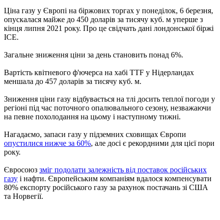
Ціна газу у Європі на біржових торгах у понеділок, 6 березня,
опускалася майже до 450 доларів за тисячу куб. м уперше з
кінця липня 2021 року. Про це свідчать дані лондонської біржі
ICE.
Загальне зниження ціни за день становить понад 6%.
Вартість квітневого ф'ючерса на хабі TTF у Нідерландах
меншала до 457 доларів за тисячу куб. м.
Зниження ціни газу відбувається на тлі досить теплої погоди у
регіоні під час поточного опалювального сезону, незважаючи
на певне похолодання на цьому і наступному тижні.
Нагадаємо, запаси газу у підземних сховищах Європи
опустилися нижче за 60%
, але досі є рекордними для цієї пори
року.
Євросоюз
зміг подолати залежність від поставок російських
газу
і нафти. Європейським компаніям вдалося компенсувати
80% експорту російського газу за рахунок постачань зі США
та Норвегії.