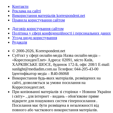
Контакти
Реклама на сайті
Використання матеріалів korrespondent.net
Правила користування сайтом
Договір користування сайтом
Політика у сфері конфіденційності і персональних даних
Угода щодо користування
Редакція
© 2000-2026, Korrespondent.net
Суб'єкт у сфері онлайн-медіа Назва онлайн-медіа –
«КореспонденТ.net» Адреса: 02091, місто Київ,
ХАРКІВСЬКЕ ШОСЕ, будинок 172-Б, офіс 208/1 E-mail:
sunlight@mediadim.com.ua
Телефон: 044-205-43-00
Ідентифікатор медіа – R40-06068
Використання будь-яких матеріалів, розміщених на
сайті, дозволяється за умови посилання на
Корреспондент.net.
При копіюванні матеріалів зі сторінки « Новини України
і світу» , для інтернет - видань - обов'язкове пряме
відкрите для пошукових систем гіперпосилання .
Посилання має бути розміщена в незалежності від
повного або часткового використання матеріалів.