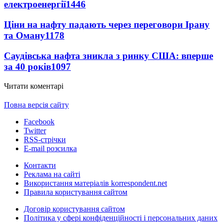
електроенергії
1446
Ціни на нафту падають через переговори Ірану
та Оману
1178
Саудівська нафта зникла з ринку США: вперше
за 40 років
1097
Читати коментарі
Повна версія сайту
Facebook
Twitter
RSS-стрічки
E-mail розсилка
Контакти
Реклама на сайті
Використання матеріалів korrespondent.net
Правила користування сайтом
Договір користування сайтом
Політика у сфері конфіденційності і персональних даних