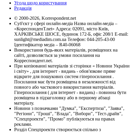
Угода щодо користування
Редакція
© 2000-2026, Korrespondent.net
Суб'єкт у сфері онлайн-медіа Назва онлайн-медіа –
«КореспонденТ.net» Адреса: 02091, місто Київ,
ХАРКІВСЬКЕ ШОСЕ, будинок 172-Б, офіс 208/1 E-mail:
sunlight@mediadim.com.ua
Телефон: 044-205-43-00
Ідентифікатор медіа – R40-06068
Використання будь-яких матеріалів, розміщених на
сайті, дозволяється за умови посилання на
Корреспондент.net.
При копіюванні матеріалів зі сторінки « Новини України
і світу» , для інтернет - видань - обов'язкове пряме
відкрите для пошукових систем гіперпосилання .
Посилання має бути розміщена в незалежності від
повного або часткового використання матеріалів.
Гіперпосилання ( для інтернет - видань) - повинна бути
розміщена в підзаголовку або в першому абзаці
матеріалу.
Новини з позначками "Думка", "Експертиза", "Заява",
"Регіони", "Гроші", "Влада", "Вибори", "Тест-драйв",
"Спецпроекти", "Промо" публікуються на правах
реклами.
Розділ Спецпроекти створюється спільно з