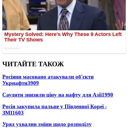
ЧИТАЙТЕ ТАКОЖ
Росіяни масовано атакували об'єкти
Укрнафти
3909
Саудити знизили ціну на нафту для Азії
1990
Росія закупила пальне у Південної Кореї -
ЗМІ
1603
Уряд ухвалив зміни щодо розподілу