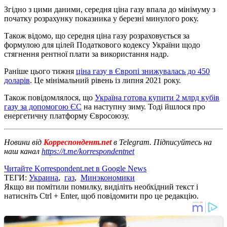
Згідно з цими даними, середня ціна газу впала до мінімуму з
початку розрахунку показника у березні минулого року.
Також відомо, що середня ціна газу розраховується за
формулою для цілей Податкового кодексу України щодо
стягнення рентної плати за використання надр.
Раніше цього тижня
ціна газу в Європі знижувалась до 450
доларів
. Це мінімальний рівень із липня 2021 року.
Також повідомлялося, що
Україна готова купити 2 млрд кубів
газу за допомогою ЄС
на наступну зиму. Тоді йшлося про
енергетичну платформу Євросоюзу.
Новини від
Корреспондент.net
в Telegram. Підписуйтесь на
наш канал
https://t.me/korrespondentnet
Читайте Korrespondent.net в Google News
ТЕГИ:
Украина
,
газ
,
Минэкономики
Якщо ви помітили помилку, виділіть необхідний текст і
натисніть Ctrl + Enter, щоб повідомити про це редакцію.