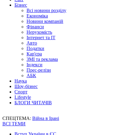
Бізнес
Всі новини розділу
Економіка
Новини компаній
Фінанси
Нерухомість
Інтернет та IT
Авто
Податки
Кар'єра
ЗМІ та реклама
Індекси
Прес-релізи
АБК
Наука
Шоу-бізнес
Спорт
Lifestyle
БЛОГИ ЧИТАЧІВ
СПЕЦТЕМА:
Війна в Ірані
ВСІ ТЕМИ
Вступ України в ЄС