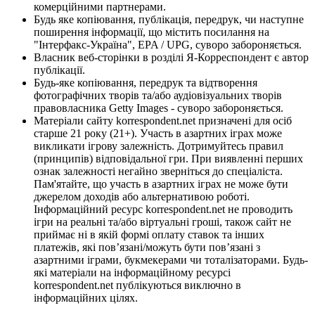
комерційними партнерами.
Будь яке копіювання, публікація, передрук, чи наступне
поширення інформації, що містить посилання на
"Інтерфакс-Україна", EPA / UPG, суворо забороняється.
Власник веб-сторінки в розділі Я-Корреспондент є автор
публікації.
Будь-яке копіювання, передрук та відтворення
фотографічних творів та/або аудіовізуальних творів
правовласника Getty Images - суворо забороняється.
Матеріали сайту korrespondent.net призначені для осіб
старше 21 року (21+). Участь в азартних іграх може
викликати ігрову залежність. Дотримуйтесь правил
(принципів) відповідальної гри. При виявленні перших
ознак залежності негайно зверніться до спеціаліста.
Пам'ятайте, що участь в азартних іграх не може бути
джерелом доходів або альтернативою роботі.
Інформаційний ресурс korrespondent.net не проводить
ігри на реальні та/або віртуальні гроші, також сайт не
приймає ні в якій формі оплату ставок та інших
платежів, які пов’язані/можуть бути пов’язані з
азартними іграми, букмекерами чи тоталізаторами. Будь-
які матеріали на інформаційному ресурсі
korrespondent.net публікуються виключно в
інформаційних цілях.