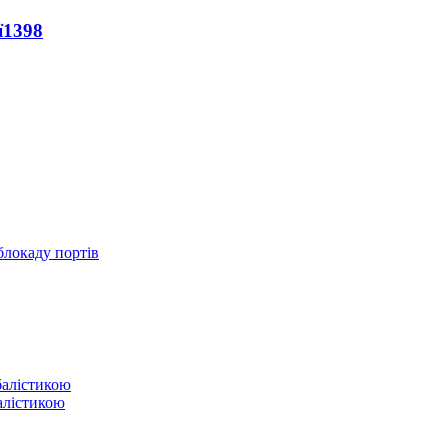
ї
1398
блокаду портів
балістикою