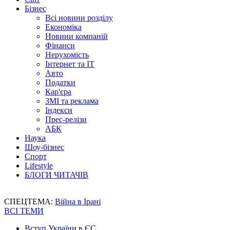
Бізнес
Всі новини розділу
Економіка
Новини компаній
Фінанси
Нерухомість
Інтернет та IT
Авто
Податки
Кар'єра
ЗМІ та реклама
Індекси
Прес-релізи
АБК
Наука
Шоу-бізнес
Спорт
Lifestyle
БЛОГИ ЧИТАЧІВ
СПЕЦТЕМА:
Війна в Ірані
ВСІ ТЕМИ
Вступ України в ЄС