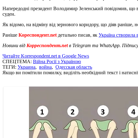
Напередодні президент Володимир Зеленський повідомив, що в
суден.
Як відомо, на відміну від зернового коридору, що діяв раніше,
Раніше
Кореспондент.net
детально писав, як
Україна створила 
Новини від
Корреспондент.net
в Telegram та WhatsApp. Підпис
Читайте Korrespondent.net в Google News
СПЕЦТЕМА:
Війна Росії з Україною
ТЕГИ:
Украина
,
война
,
Одесская область
Якщо ви помітили помилку, виділіть необхідний текст і натисніт