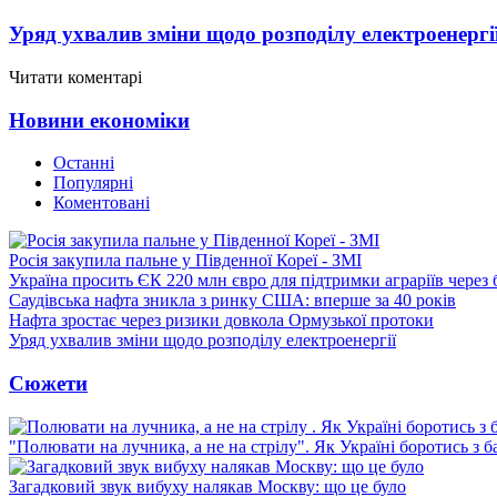
Уряд ухвалив зміни щодо розподілу електроенергі
Читати коментарі
Новини економіки
Останні
Популярні
Коментовані
Росія закупила пальне у Південної Кореї - ЗМІ
Україна просить ЄК 220 млн євро для підтримки аграріїв через 
Саудівська нафта зникла з ринку США: вперше за 40 років
Нафта зростає через ризики довкола Ормузької протоки
Уряд ухвалив зміни щодо розподілу електроенергії
Сюжети
"Полювати на лучника, а не на стрілу". Як Україні боротись з 
Загадковий звук вибуху налякав Москву: що це було