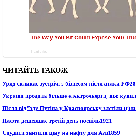
ЧИТАЙТЕ ТАКОЖ
Уряд скликає зустрічі з бізнесом після атаки РФ
28
Україна продала більше електроенергії, ніж купи
Після від’їзду Путіна у Красноярську злетіли цін
Нафта дешевшає третій день поспіль
1921
Саудити знизили ціну на нафту для Азії
1859