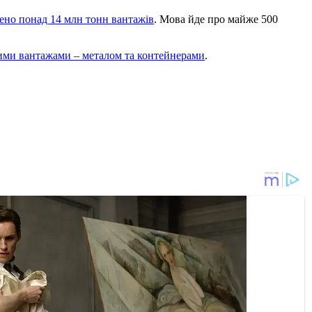
зено понад 14 млн тонн вантажів
. Мова йде про майже 500
ими вантажами – металом та контейнерами
.