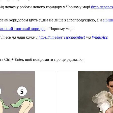
ід початку роботи нового коридору у Чорному морі
було переве
 новим коридором ідуть судна не лише з агропродукцією, а й
з інш
власний торговий коридор
в Чорному морі.
уйтесь на наші канали
https://t.me/korrespondentnet
та
WhatsApp
ь Ctrl + Enter, щоб повідомити про це редакцію.