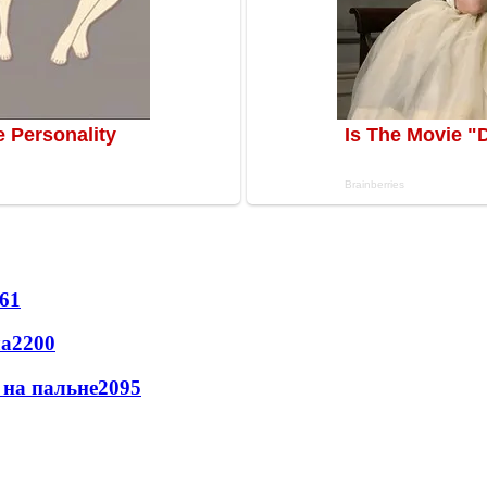
61
ла
2200
и на пальне
2095