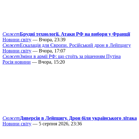
Сюжет
Брудні технології. Атаки РФ на вибори у Франції
Новини світу
— Вчора, 23:39
Сюжет
Ескалація для Європи. Російський дрон в Лейпцигу
Новини світу
— Вчора, 17:07
Сюжет
Зміни в армії РФ: що стоїть за рішенням Путіна
Росія новини
— Вчора, 15:20
Сюжет
Диверсія в Лейпцигу. Дрон біля українського літака
Новини світу
— 5 серпня 2026, 23:36