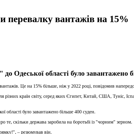
ли перевалку вантажів на 15%
 до Одеської області було завантажено б
 вантажів. Це на 15% більше, ніж у 2022 році, повідомив напере
я різних країн світу, серед яких Єгипет, Китай, США, Туніс, Іспа
ої області було завантажено більше 400 суден.
ро те, скільки держава заробила на боротьбі із "чорним" зерном.
ямку!", – резюмував він.