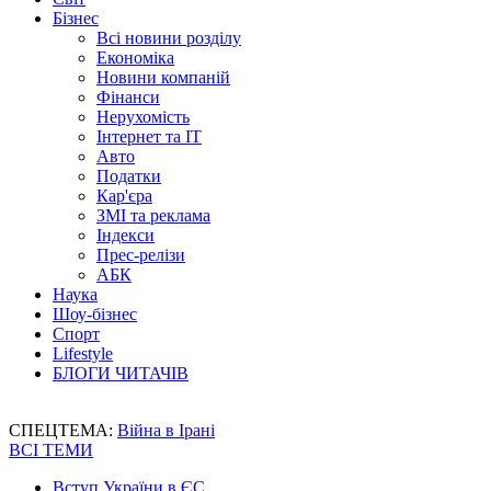
Бізнес
Всі новини розділу
Економіка
Новини компаній
Фінанси
Нерухомість
Інтернет та IT
Авто
Податки
Кар'єра
ЗМІ та реклама
Індекси
Прес-релізи
АБК
Наука
Шоу-бізнес
Спорт
Lifestyle
БЛОГИ ЧИТАЧІВ
СПЕЦТЕМА:
Війна в Ірані
ВСІ ТЕМИ
Вступ України в ЄС