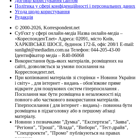
Договір користування сайтом
Політика у сфері конфіденційності і персональних даних
Угода щодо користування
Редакція
© 2000-2026, Korrespondent.net
Суб'єкт у сфері онлайн-медіа Назва онлайн-медіа –
«КореспонденТ.net» Адреса: 02091, місто Київ,
ХАРКІВСЬКЕ ШОСЕ, будинок 172-Б, офіс 208/1 E-mail:
sunlight@mediadim.com.ua
Телефон: 044-205-43-00
Ідентифікатор медіа – R40-06068
Використання будь-яких матеріалів, розміщених на
сайті, дозволяється за умови посилання на
Корреспондент.net.
При копіюванні матеріалів зі сторінки « Новини України
і світу» , для інтернет - видань - обов'язкове пряме
відкрите для пошукових систем гіперпосилання .
Посилання має бути розміщена в незалежності від
повного або часткового використання матеріалів.
Гіперпосилання ( для інтернет - видань) - повинна бути
розміщена в підзаголовку або в першому абзаці
матеріалу.
Новини з позначками "Думка", "Експертиза", "Заява",
"Регіони", "Гроші", "Влада", "Вибори", "Тест-драйв",
"Спецпроекти", "Промо" публікуються на правах