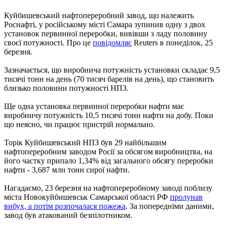
Куйбишевський нафтопереробний завод, що належить
Роснафті, у російському місті Самара зупинив одну з двох
установок первинної переробки, вивівши з ладу половину
своєї потужності. Про це
повідомляє
Reuters в понеділок, 25
березня.
Зазначається, що виробнича потужність установки складає 9,5
тисячі тонн на день (70 тисяч барелів на день), що становить
близько половини потужності НПЗ.
Ще одна установка первинної переробки нафти має
виробничу потужність 10,5 тисячі тонн нафти на добу. Поки
що неясно, чи працює пристрій нормально.
Торік Куйбишевський НПЗ був 29 найбільшим
нафтопереробним заводом Росії за обсягом виробництва, на
його частку припало 1,34% від загального обсягу переробки
нафти - 3,687 млн тонн сирої нафти.
Нагадаємо, 23 березня на нафтопереробному заводі поблизу
міста Новокуйбишевськ Самарської області РФ
пролунав
вибух, а потім розпочалася пожежа
. За попередніми даними,
завод був атакований безпілотником.