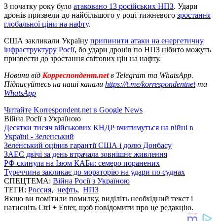
З початку року було
атаковано 13 російських НПЗ
. Удари
дронів призвели до найбільшого у році тижневого
зростання
глобальної ціни на нафту
.
США закликали Україну
припинити атаки на енергетичну
інфраструктуру Росії
, бо удари дронів по НПЗ нібито можуть
призвести до зростання світових цін на нафту.
Новини від
Корреспондент.net
в Telegram та WhatsApp.
Підписуйтесь на наші канали
https://t.me/korrespondentnet
та
WhatsApp
Читайте Korrespondent.net в Google News
Війна Росії з Україною
Десятки тисяч військових КНДР вчитимуться на війні в
Україні - Зеленський
Зеленський оцінив гарантії США і долю Донбасу
ЗАЕС двічі за день втрачала зовнішнє живлення
РФ скинула на Ізюм КАБи: семеро поранених
Туреччина закликає до мораторію на удари по суднах
СПЕЦТЕМА:
Війна Росії з Україною
ТЕГИ:
Россия
,
нефть
,
НПЗ
Якщо ви помітили помилку, виділіть необхідний текст і
натисніть Ctrl + Enter, щоб повідомити про це редакцію.