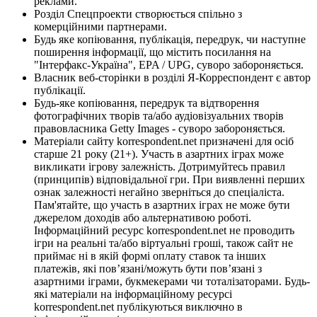
реклами.
Розділ Спецпроекти створюється спільно з
комерційними партнерами.
Будь яке копіювання, публікація, передрук, чи наступне
поширення інформації, що містить посилання на
"Інтерфакс-Україна", EPA / UPG, суворо забороняється.
Власник веб-сторінки в розділі Я-Корреспондент є автор
публікації.
Будь-яке копіювання, передрук та відтворення
фотографічних творів та/або аудіовізуальних творів
правовласника Getty Images - суворо забороняється.
Матеріали сайту korrespondent.net призначені для осіб
старше 21 року (21+). Участь в азартних іграх може
викликати ігрову залежність. Дотримуйтесь правил
(принципів) відповідальної гри. При виявленні перших
ознак залежності негайно зверніться до спеціаліста.
Пам'ятайте, що участь в азартних іграх не може бути
джерелом доходів або альтернативою роботі.
Інформаційний ресурс korrespondent.net не проводить
ігри на реальні та/або віртуальні гроші, також сайт не
приймає ні в якій формі оплату ставок та інших
платежів, які пов’язані/можуть бути пов’язані з
азартними іграми, букмекерами чи тоталізаторами. Будь-
які матеріали на інформаційному ресурсі
korrespondent.net публікуються виключно в