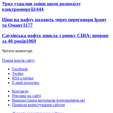
Уряд ухвалив зміни щодо розподілу
електроенергії
1444
Ціни на нафту падають через переговори Ірану
та Оману
1177
Саудівська нафта зникла з ринку США: вперше
за 40 років
1069
Читати коментарі
Повна версія сайту
Facebook
Twitter
RSS-стрічки
E-mail розсилка
Контакти
Реклама на сайті
Використання матеріалів korrespondent.net
Правила користування сайтом