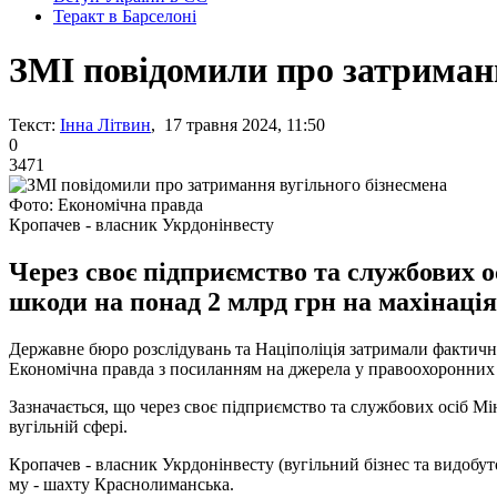
Теракт в Барселоні
ЗМІ повідомили про затриманн
Текст:
Інна Літвин
, 17 травня 2024, 11:50
0
3471
Фото: Економічна правда
Кропачев - власник Укрдонінвесту
Через своє підприємство та службових 
шкоди на понад 2 млрд грн на махінаціях
Державне бюро розслідувань та Націполіція затримали фактич
Економічна правда з посиланням на джерела у правоохоронних
Зазначається, що через своє підприємство та службових осіб Мі
вугільній сфері.
Кропачев - власник Укрдонінвесту (вугільний бізнес та видобут
му - шахту Краснолиманська.