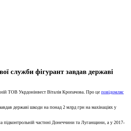
вої служби фігурант завдав державі
ній ТОВ Укрдонінвест Віталія Кропачова. Про це
повідомляє
завдав державі шкоди на понад 2 млрд грн на махінаціях у
 на підконтрольній частині Донеччини та Луганщини, а у 2017-