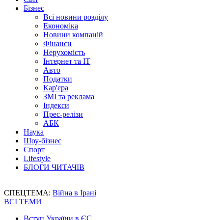
Бізнес
Всі новини розділу
Економіка
Новини компаній
Фінанси
Нерухомість
Інтернет та IT
Авто
Податки
Кар'єра
ЗМІ та реклама
Індекси
Прес-релізи
АБК
Наука
Шоу-бізнес
Спорт
Lifestyle
БЛОГИ ЧИТАЧІВ
СПЕЦТЕМА:
Війна в Ірані
ВСІ ТЕМИ
Вступ України в ЄС