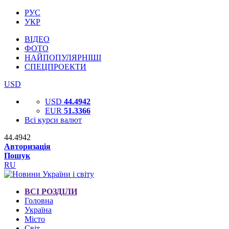
РУС
УКР
ВІДЕО
ФОТО
НАЙПОПУЛЯРНІШІ
СПЕЦПРОЕКТИ
USD
USD
44.4942
EUR
51.3366
Всі курси валют
44.4942
Авторизація
Пошук
RU
ВСІ РОЗДІЛИ
Головна
Україна
Місто
Світ