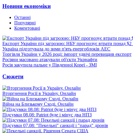
Новини економіки
Останні
Популярні
Коментовані
Експорт України під загрозою: НБУ прогнозує втрати понад $2
Україна підготувала до зими п'ять енергоблоків АЕС
Торгівля України у 2026 році: імпорт удвічі перевищив експорт
Росіяни масовано атакували об'єкти Укрнафти
Росія закупила пальне у Південної Кореї - ЗМІ
Сюжети
Вторгнення Росії в Україну. Онлайн
Війна на Близькому Сході. Онлайн
Підсумки 08.08: Patriot буде і мінус два НПЗ
Підсумки 07.08: "Пекельні" санкції і "парад" дронів