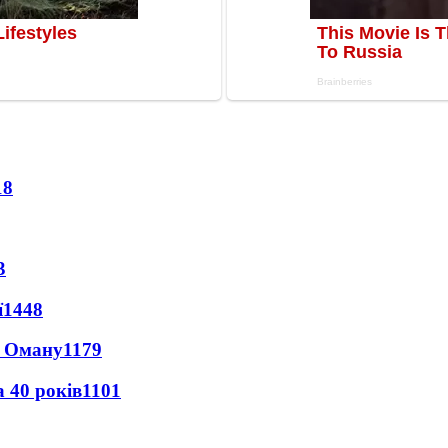
18
3
ї
1448
а Оману
1179
 40 років
1101