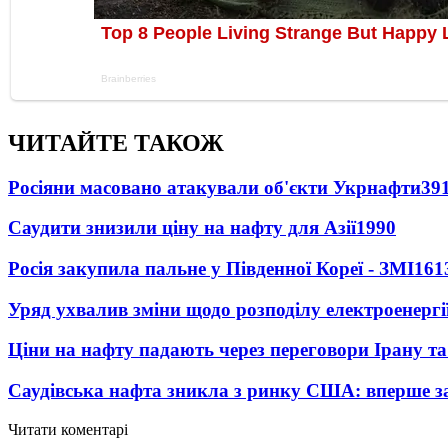
ЧИТАЙТЕ ТАКОЖ
Росіяни масовано атакували об'єкти Укрнафти
39
Саудити знизили ціну на нафту для Азії
1990
Росія закупила пальне у Південної Кореї - ЗМІ
161
Уряд ухвалив зміни щодо розподілу електроенергі
Ціни на нафту падають через переговори Ірану т
Саудівська нафта зникла з ринку США: вперше за
Читати коментарі