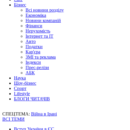
Бізнес
Всі новини розділу
Економіка
Новини компаній
Фінанси
Нерухомість
Інтернет та IT
Авто
Податки
Кар'єра
ЗМІ та реклама
Індекси
Прес-релізи
АБК
Наука
Шоу-бізнес
Спорт
Lifestyle
БЛОГИ ЧИТАЧІВ
СПЕЦТЕМА:
Війна в Ірані
ВСІ ТЕМИ
Вступ України в ЄС