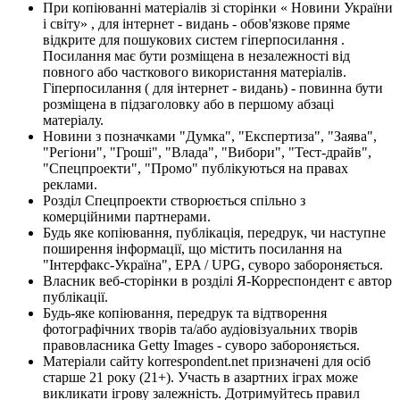
При копіюванні матеріалів зі сторінки « Новини України
і світу» , для інтернет - видань - обов'язкове пряме
відкрите для пошукових систем гіперпосилання .
Посилання має бути розміщена в незалежності від
повного або часткового використання матеріалів.
Гіперпосилання ( для інтернет - видань) - повинна бути
розміщена в підзаголовку або в першому абзаці
матеріалу.
Новини з позначками "Думка", "Експертиза", "Заява",
"Регіони", "Гроші", "Влада", "Вибори", "Тест-драйв",
"Спецпроекти", "Промо" публікуються на правах
реклами.
Розділ Спецпроекти створюється спільно з
комерційними партнерами.
Будь яке копіювання, публікація, передрук, чи наступне
поширення інформації, що містить посилання на
"Інтерфакс-Україна", EPA / UPG, суворо забороняється.
Власник веб-сторінки в розділі Я-Корреспондент є автор
публікації.
Будь-яке копіювання, передрук та відтворення
фотографічних творів та/або аудіовізуальних творів
правовласника Getty Images - суворо забороняється.
Матеріали сайту korrespondent.net призначені для осіб
старше 21 року (21+). Участь в азартних іграх може
викликати ігрову залежність. Дотримуйтесь правил