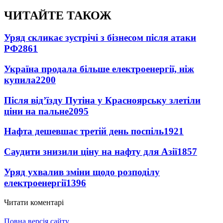
ЧИТАЙТЕ ТАКОЖ
Уряд скликає зустрічі з бізнесом після атаки
РФ
2861
Україна продала більше електроенергії, ніж
купила
2200
Після від’їзду Путіна у Красноярську злетіли
ціни на пальне
2095
Нафта дешевшає третій день поспіль
1921
Саудити знизили ціну на нафту для Азії
1857
Уряд ухвалив зміни щодо розподілу
електроенергії
1396
Читати коментарі
Повна версія сайту