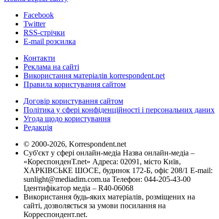
Facebook
Twitter
RSS-стрічки
E-mail розсилка
Контакти
Реклама на сайті
Використання матеріалів korrespondent.net
Правила користування сайтом
Договір користування сайтом
Політика у сфері конфіденційності і персональних даних
Угода щодо користування
Редакція
© 2000-2026, Korrespondent.net
Суб'єкт у сфері онлайн-медіа Назва онлайн-медіа –
«КореспонденТ.net» Адреса: 02091, місто Київ,
ХАРКІВСЬКЕ ШОСЕ, будинок 172-Б, офіс 208/1 E-mail:
sunlight@mediadim.com.ua
Телефон: 044-205-43-00
Ідентифікатор медіа – R40-06068
Використання будь-яких матеріалів, розміщених на
сайті, дозволяється за умови посилання на
Корреспондент.net.