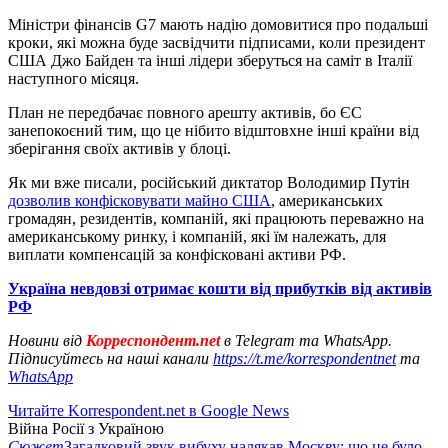
Міністри фінансів G7 мають надію домовитися про подальші
кроки, які можна буде засвідчити підписами, коли президент
США Джо Байден та інші лідери зберуться на саміт в Італії
наступного місяця.
План не передбачає повного арешту активів, бо ЄС
занепокоєний тим, що це нібито відштовхне інші країни від
зберігання своїх активів у блоці.
Як ми вже писали, російський диктатор Володимир Путін
дозволив конфісковувати майно США
, американських
громадян, резидентів, компаній, які працюють переважно на
американському ринку, і компаній, які їм належать, для
виплати компенсацій за конфісковані активи РФ.
Україна невдовзі отримає кошти від прибутків від активів
РФ
Новини від
Корреспондент.net
в Telegram та WhatsApp.
Підписуйтесь на наші канали
https://t.me/korrespondentnet
та
WhatsApp
Читайте Korrespondent.net в Google News
Війна Росії з Україною
Сюжет
Загадковий звук вибуху налякав Москву: що це було