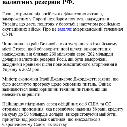
валютних резервів РФ.
Гроші, отримані від російських фінансових активів,
заморожених у Європі незабаром почнуть надходити в
Україну, що дасть поштовх у боротьбі з наступом російських
окупаційних військ. Про це
заявляє
американський телеканал
CNN.
Чиновники з країн Великої сімки зустрілися в італійському
місті Стреза, щоб обговорити нові шляхи використання
надходжень від близько 260 мільярдів євро (282 мільярди
доларів) валютних резервів Росії, які були заморожені
західними країнами після повномасштабного вторгнення в
Україну в 2022 році.
Міністр економіки Італії Джанкарло Джорджетті заявив, що
було досягнуто прогресу щодо основних питань. Однак
залишаються деякі юридичні технічні питання, які ще
належить вирішити.
Найширшу підтримку серед офіційних осіб США та ЄС
отримала пропозиція, яка передбачає надання Україні кредиту
на суму до 50 мільярдів доларів, використовуючи майбутні
прибутки від російських активів, що знаходяться в
Європейському Союзі, як заставу.