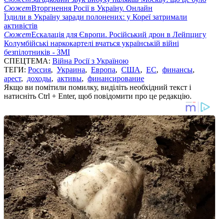
Сюжет
Вторгнення Росії в Україну. Онлайн
Їздили в Україну заради полонених: у Кореї затримали
активістів
Сюжет
Ескалація для Європи. Російський дрон в Лейпцигу
Колумбійські наркокартелі вчаться українській війні
безпілотників - ЗМІ
СПЕЦТЕМА:
Війна Росії з Україною
ТЕГИ:
Россия
,
Украина
,
Европа
,
США
,
ЕС
,
финансы
,
арест
,
доходы
,
активы
,
финансирование
Якщо ви помітили помилку, виділіть необхідний текст і
натисніть Ctrl + Enter, щоб повідомити про це редакцію.