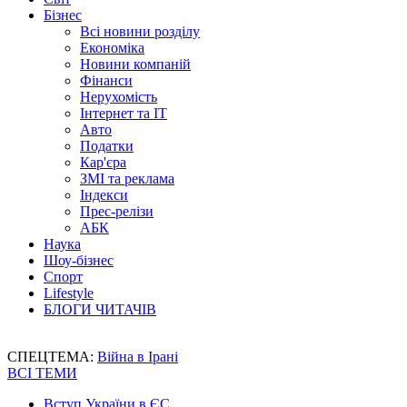
Бізнес
Всі новини розділу
Економіка
Новини компаній
Фінанси
Нерухомість
Інтернет та IT
Авто
Податки
Кар'єра
ЗМІ та реклама
Індекси
Прес-релізи
АБК
Наука
Шоу-бізнес
Спорт
Lifestyle
БЛОГИ ЧИТАЧІВ
СПЕЦТЕМА:
Війна в Ірані
ВСІ ТЕМИ
Вступ України в ЄС