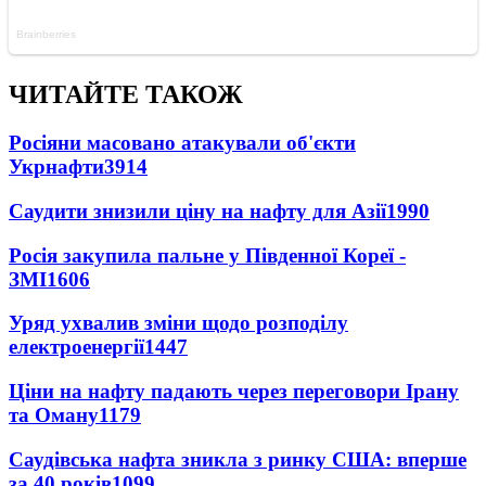
ЧИТАЙТЕ ТАКОЖ
Росіяни масовано атакували об'єкти
Укрнафти
3914
Саудити знизили ціну на нафту для Азії
1990
Росія закупила пальне у Південної Кореї -
ЗМІ
1606
Уряд ухвалив зміни щодо розподілу
електроенергії
1447
Ціни на нафту падають через переговори Ірану
та Оману
1179
Саудівська нафта зникла з ринку США: вперше
за 40 років
1099