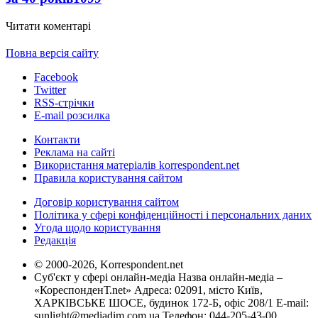
Читати коментарі
Повна версія сайту
Facebook
Twitter
RSS-стрічки
E-mail розсилка
Контакти
Реклама на сайті
Використання матеріалів korrespondent.net
Правила користування сайтом
Договір користування сайтом
Політика у сфері конфіденційності і персональних даних
Угода щодо користування
Редакція
© 2000-2026, Korrespondent.net
Суб'єкт у сфері онлайн-медіа Назва онлайн-медіа –
«КореспонденТ.net» Адреса: 02091, місто Київ,
ХАРКІВСЬКЕ ШОСЕ, будинок 172-Б, офіс 208/1 E-mail:
sunlight@mediadim.com.ua
Телефон: 044-205-43-00