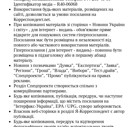
Ідентифікатор медіа – R40-06068
Використання будь-яких матеріалів, розміщених на
сайті, дозволяється за умови посилання на
Корреспондент.net.
При копіюванні матеріалів зі сторінки « Новини України
і світу» , для інтернет - видань - обов'язкове пряме
відкрите для пошукових систем гіперпосилання .
Посилання має бути розміщена в незалежності від
повного або часткового використання матеріалів.
Гіперпосилання ( для інтернет - видань) - повинна бути
розміщена в підзаголовку або в першому абзаці
матеріалу.
Новини з позначками "Думка", "Експертиза", "Заява",
"Регіони", "Гроші", "Влада", "Вибори", "Тест-драйв",
"Спецпроекти", "Промо" публікуються на правах
реклами.
Розділ Спецпроекти створюється спільно з
комерційними партнерами.
Будь яке копіювання, публікація, передрук, чи наступне
поширення інформації, що містить посилання на
"Інтерфакс-Україна", EPA / UPG, суворо забороняється.
Власник веб-сторінки в розділі Я-Корреспондент є автор
публікації.
Будь-яке копіювання, передрук та відтворення
фотографічних творів та/або аудіовізуальних творів