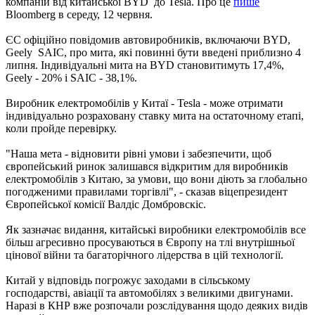
компаній від китайської BYD до Tesla. Про це
пише
Bloomberg в середу, 12 червня.
ЄС офіційно повідомив автовиробників, включаючи BYD,
Geely SAIC, про мита, які повинні бути введені приблизно 4
липня. Індивідуальні мита на BYD становитимуть 17,4%,
Geely - 20% і SAIC - 38,1%.
Виробник електромобілів у Китаї - Tesla - може отримати
індивідуально розраховану ставку мита на остаточному етапі,
коли пройде перевірку.
"Наша мета - відновити рівні умови і забезпечити, щоб
європейський ринок залишався відкритим для виробників
електромобілів з Китаю, за умови, що вони діють за глобально
погодженими правилами торгівлі", - сказав віцепрезидент
Європейської комісії Валдіс Домбровскіс.
Як зазначає видання, китайські виробники електромобілів все
більш агресивно просуваються в Європу на тлі внутрішньої
цінової війни та багаторічного лідерства в цій технології.
Китай у відповідь погрожує заходами в сільському
господарстві, авіації та автомобілях з великими двигунами.
Наразі в КНР вже розпочали розслідування щодо деяких видів