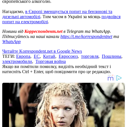
європейського алкоголю.
Нагадаємо,
в Європі зменшується попит на бензинові та
дизельні автомобілі
. Тим часом в Україні за місяць
подвоївся
попит на електромобілі
.
Новини від
Корреспондент.net
в Telegram та WhatsApp.
Підписуйтесь на наші канали
https://t.me/korrespondentnet
та
WhatsApp
Читайте Korrespondent.net в Google News
ТЕГИ:
Европа
,
ЕС
,
Китай
,
Евросоюз
,
торговля
,
Пошлины
,
электромобили
,
Торговая война
Якщо ви помітили помилку, виділіть необхідний текст і
натисніть Ctrl + Enter, щоб повідомити про це редакцію.