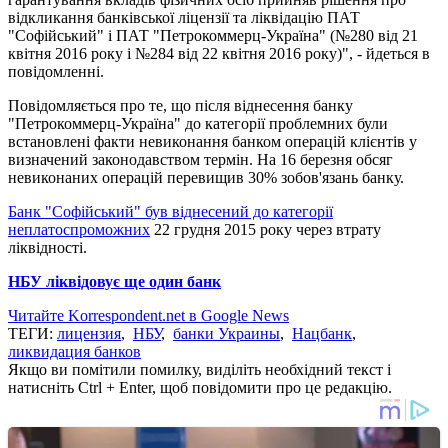
відкликання банківської ліцензії та ліквідацію ПАТ
"Софійський" і ПАТ "Петрокоммерц-Україна" (№280 від 21
квітня 2016 року і №284 від 22 квітня 2016 року)", - йдеться в
повідомленні.
Повідомляється про те, що після віднесення банку
"Петрокоммерц-Україна" до категорії проблемних були
встановлені факти невиконання банком операцій клієнтів у
визначений законодавством термін. На 16 березня обсяг
невиконаних операцій перевищив 30% зобов'язань банку.
Банк "Софійський" був віднесений до категорії
неплатоспроможних
22 грудня 2015 року через втрату
ліквідності.
НБУ ліквідовує ще один банк
Читайте Korrespondent.net в Google News
ТЕГИ:
лицензия
,
НБУ
,
банки Украины
,
Нацбанк
,
ликвидация банков
Якщо ви помітили помилку, виділіть необхідний текст і
натисніть Ctrl + Enter, щоб повідомити про це редакцію.