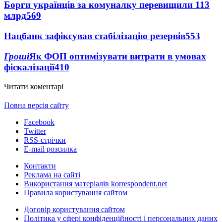
Борги українців за комуналку перевищили 113
млрд
569
Нацбанк зафіксував стабілізацію резервів
553
Гроші
Як ФОП оптимізувати витрати в умовах
фіскалізації
410
Читати коментарі
Повна версія сайту
Facebook
Twitter
RSS-стрічки
E-mail розсилка
Контакти
Реклама на сайті
Використання матеріалів korrespondent.net
Правила користування сайтом
Договір користування сайтом
Політика у сфері конфіденційності і персональних даних