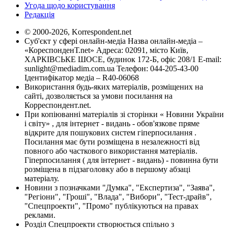
Угода щодо користування
Редакція
© 2000-2026, Korrespondent.net
Суб'єкт у сфері онлайн-медіа Назва онлайн-медіа –
«КореспонденТ.net» Адреса: 02091, місто Київ,
ХАРКІВСЬКЕ ШОСЕ, будинок 172-Б, офіс 208/1 E-mail:
sunlight@mediadim.com.ua
Телефон: 044-205-43-00
Ідентифікатор медіа – R40-06068
Використання будь-яких матеріалів, розміщених на
сайті, дозволяється за умови посилання на
Корреспондент.net.
При копіюванні матеріалів зі сторінки « Новини України
і світу» , для інтернет - видань - обов'язкове пряме
відкрите для пошукових систем гіперпосилання .
Посилання має бути розміщена в незалежності від
повного або часткового використання матеріалів.
Гіперпосилання ( для інтернет - видань) - повинна бути
розміщена в підзаголовку або в першому абзаці
матеріалу.
Новини з позначками "Думка", "Експертиза", "Заява",
"Регіони", "Гроші", "Влада", "Вибори", "Тест-драйв",
"Спецпроекти", "Промо" публікуються на правах
реклами.
Розділ Спецпроекти створюється спільно з