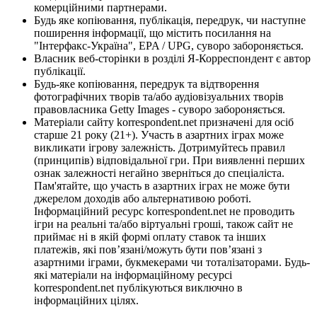
комерційними партнерами.
Будь яке копіювання, публікація, передрук, чи наступне
поширення інформації, що містить посилання на
"Інтерфакс-Україна", EPA / UPG, суворо забороняється.
Власник веб-сторінки в розділі Я-Корреспондент є автор
публікації.
Будь-яке копіювання, передрук та відтворення
фотографічних творів та/або аудіовізуальних творів
правовласника Getty Images - суворо забороняється.
Матеріали сайту korrespondent.net призначені для осіб
старше 21 року (21+). Участь в азартних іграх може
викликати ігрову залежність. Дотримуйтесь правил
(принципів) відповідальної гри. При виявленні перших
ознак залежності негайно зверніться до спеціаліста.
Пам'ятайте, що участь в азартних іграх не може бути
джерелом доходів або альтернативою роботі.
Інформаційний ресурс korrespondent.net не проводить
ігри на реальні та/або віртуальні гроші, також сайт не
приймає ні в якій формі оплату ставок та інших
платежів, які пов’язані/можуть бути пов’язані з
азартними іграми, букмекерами чи тоталізаторами. Будь-
які матеріали на інформаційному ресурсі
korrespondent.net публікуються виключно в
інформаційних цілях.