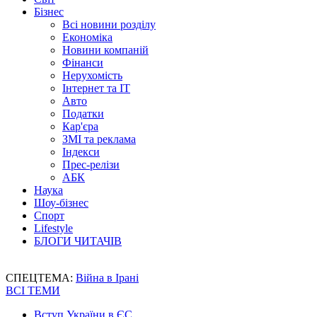
Бізнес
Всі новини розділу
Економіка
Новини компаній
Фінанси
Нерухомість
Інтернет та IT
Авто
Податки
Кар'єра
ЗМІ та реклама
Індекси
Прес-релізи
АБК
Наука
Шоу-бізнес
Спорт
Lifestyle
БЛОГИ ЧИТАЧІВ
СПЕЦТЕМА:
Війна в Ірані
ВСІ ТЕМИ
Вступ України в ЄС