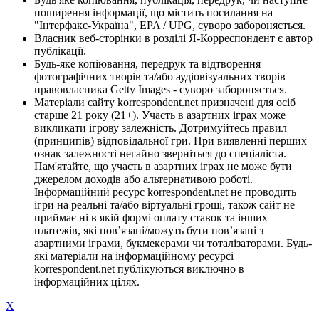
поширення інформації, що містить посилання на
"Інтерфакс-Україна", EPA / UPG, суворо забороняється.
Власник веб-сторінки в розділі Я-Корреспондент є автор
публікації.
Будь-яке копіювання, передрук та відтворення
фотографічних творів та/або аудіовізуальних творів
правовласника Getty Images - суворо забороняється.
Матеріали сайту korrespondent.net призначені для осіб
старше 21 року (21+). Участь в азартних іграх може
викликати ігрову залежність. Дотримуйтесь правил
(принципів) відповідальної гри. При виявленні перших
ознак залежності негайно зверніться до спеціаліста.
Пам'ятайте, що участь в азартних іграх не може бути
джерелом доходів або альтернативою роботі.
Інформаційний ресурс korrespondent.net не проводить
ігри на реальні та/або віртуальні гроші, також сайт не
приймає ні в якій формі оплату ставок та інших
платежів, які пов’язані/можуть бути пов’язані з
азартними іграми, букмекерами чи тоталізаторами. Будь-
які матеріали на інформаційному ресурсі
korrespondent.net публікуються виключно в
інформаційних цілях.
X