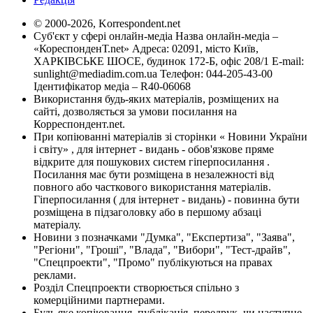
© 2000-2026, Korrespondent.net
Суб'єкт у сфері онлайн-медіа Назва онлайн-медіа –
«КореспонденТ.net» Адреса: 02091, місто Київ,
ХАРКІВСЬКЕ ШОСЕ, будинок 172-Б, офіс 208/1 E-mail:
sunlight@mediadim.com.ua
Телефон: 044-205-43-00
Ідентифікатор медіа – R40-06068
Використання будь-яких матеріалів, розміщених на
сайті, дозволяється за умови посилання на
Корреспондент.net.
При копіюванні матеріалів зі сторінки « Новини України
і світу» , для інтернет - видань - обов'язкове пряме
відкрите для пошукових систем гіперпосилання .
Посилання має бути розміщена в незалежності від
повного або часткового використання матеріалів.
Гіперпосилання ( для інтернет - видань) - повинна бути
розміщена в підзаголовку або в першому абзаці
матеріалу.
Новини з позначками "Думка", "Експертиза", "Заява",
"Регіони", "Гроші", "Влада", "Вибори", "Тест-драйв",
"Спецпроекти", "Промо" публікуються на правах
реклами.
Розділ Спецпроекти створюється спільно з
комерційними партнерами.
Будь яке копіювання, публікація, передрук, чи наступне