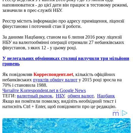
наповнюватися - до цієї дати він працює в тестовому режимі,
зазначили в прес-службі НБУ.
Реєстр містить інформацію про адресу приміщення, ліцензії
фінустанови і поточний стан її роботи.
За даними Нацбанку, станом на 6 липня 2016 року ліцензії
НБУ на валютообмінні операції отримали 27 небанківських
фінустанов, з яких 12 - у цьому році.
У нелегальних обмінниках столиці вилучили три мільйони
гривень
Як повідомляв
Корреспондент.net
, кількість офіційних
небанківських
пунктів обміну валют
у 2015 році зросла на
70% і становила 1988.
Читайте Korrespondent.net в Google News
ТЕГИ:
валютный рынок
,
НБУ
,
обмен валют
,
Нацбанк
Якщо ви помітили помилку, виділіть необхідний текст і
натисніть Ctrl + Enter, щоб повідомити про це редакцію.