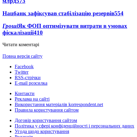
млрд
573
Нацбанк зафіксував стабілізацію резервів
554
Гроші
Як ФОП оптимізувати витрати в умовах
фіскалізації
410
Читати коментарі
Повна версія сайту
Facebook
Twitter
RSS-стрічки
E-mail розсилка
Контакти
Реклама на сайті
Використання матеріалів korrespondent.net
Правила користування сайтом
Договір користування сайтом
Політика у сфері конфіденційності і персональних даних
Угода щодо користування
Редакція