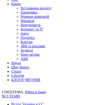
Бізнес
Всі новини розділу
Економіка
Новини компаній
Фінанси
Нерухомість
Інтернет та IT
Авто
Податки
Кар'єра
ЗМІ та реклама
Індекси
Прес-релізи
АБК
Наука
Шоу-бізнес
Спорт
Lifestyle
БЛОГИ ЧИТАЧІВ
СПЕЦТЕМА:
Війна в Ірані
ВСІ ТЕМИ
Вступ України в ЄС