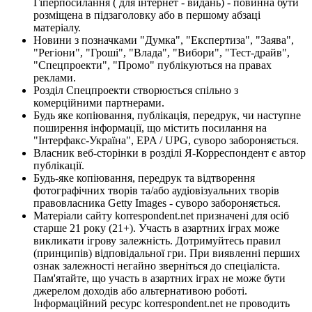
Гіперпосилання ( для інтернет - видань) - повинна бути
розміщена в підзаголовку або в першому абзаці
матеріалу.
Новини з позначками "Думка", "Експертиза", "Заява",
"Регіони", "Гроші", "Влада", "Вибори", "Тест-драйв",
"Спецпроекти", "Промо" публікуються на правах
реклами.
Розділ Спецпроекти створюється спільно з
комерційними партнерами.
Будь яке копіювання, публікація, передрук, чи наступне
поширення інформації, що містить посилання на
"Інтерфакс-Україна", EPA / UPG, суворо забороняється.
Власник веб-сторінки в розділі Я-Корреспондент є автор
публікації.
Будь-яке копіювання, передрук та відтворення
фотографічних творів та/або аудіовізуальних творів
правовласника Getty Images - суворо забороняється.
Матеріали сайту korrespondent.net призначені для осіб
старше 21 року (21+). Участь в азартних іграх може
викликати ігрову залежність. Дотримуйтесь правил
(принципів) відповідальної гри. При виявленні перших
ознак залежності негайно зверніться до спеціаліста.
Пам'ятайте, що участь в азартних іграх не може бути
джерелом доходів або альтернативою роботі.
Інформаційний ресурс korrespondent.net не проводить