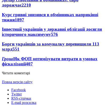
дорожчає
2210
Курс гривні знизився в обмінниках наприкінці
тижня
1897
Інвестиції українців у державні облігації досягли
історичного максимуму
576
Борги українців за комуналку перевищили 113
млрд
551
Гроші
Як ФОП оптимізувати витрати в умовах
фіскалізації
407
Читати коментарі
Повна версія сайту
Facebook
Twitter
RSS-стрічки
E-mail розсилка