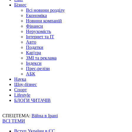
Бізнес
Всі новини розділу
Економіка
Новини компаній
Фінанси
Нерухомість
Інтернет та IT
Авто
Податки
Кар'єра
ЗМІ та реклама
Індекси
Прес-релізи
АБК
Наука
Шоу-бізнес
Спорт
Lifestyle
БЛОГИ ЧИТАЧІВ
СПЕЦТЕМА:
Війна в Ірані
ВСІ ТЕМИ
Вступ України в ЄС