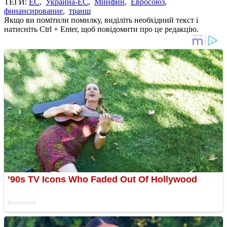
ТЕГИ:
ЕС
,
Украина-ЕС
,
Минфин
,
Евросоюз
,
финансирование
,
транш
Якщо ви помітили помилку, виділіть необхідний текст і
натисніть Ctrl + Enter, щоб повідомити про це редакцію.