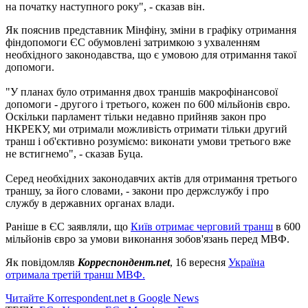
на початку наступного року", - сказав він.
Як пояснив представник Мінфіну, зміни в графіку отримання
фіндопомоги ЄС обумовлені затримкою з ухваленням
необхідного законодавства, що є умовою для отримання такої
допомоги.
"У планах було отримання двох траншів макрофінансової
допомоги - другого і третього, кожен по 600 мільйонів євро.
Оскільки парламент тільки недавно прийняв закон про
НКРЕКУ, ми отримали можливість отримати тільки другий
транш і об'єктивно розуміємо: виконати умови третього вже
не встигнемо", - сказав Буца.
Серед необхідних законодавчих актів для отримання третього
траншу, за його словами, - закони про держслужбу і про
службу в державних органах влади.
Раніше в ЄС заявляли, що
Київ отримає черговий транш
в 600
мільйонів євро за умови виконання зобов'язань перед МВФ.
Як повідомляв
Корреспондент.net
, 16 вересня
Україна
отримала третій транш МВФ.
Читайте Korrespondent.net в Google News