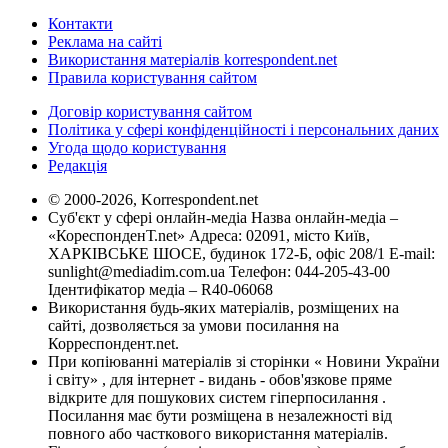
Контакти
Реклама на сайті
Використання матеріалів korrespondent.net
Правила користування сайтом
Договір користування сайтом
Політика у сфері конфіденційності і персональних даних
Угода щодо користування
Редакція
© 2000-2026, Korrespondent.net
Суб'єкт у сфері онлайн-медіа Назва онлайн-медіа –
«КореспонденТ.net» Адреса: 02091, місто Київ,
ХАРКІВСЬКЕ ШОСЕ, будинок 172-Б, офіс 208/1 E-mail:
sunlight@mediadim.com.ua
Телефон: 044-205-43-00
Ідентифікатор медіа – R40-06068
Використання будь-яких матеріалів, розміщених на
сайті, дозволяється за умови посилання на
Корреспондент.net.
При копіюванні матеріалів зі сторінки « Новини України
і світу» , для інтернет - видань - обов'язкове пряме
відкрите для пошукових систем гіперпосилання .
Посилання має бути розміщена в незалежності від
повного або часткового використання матеріалів.