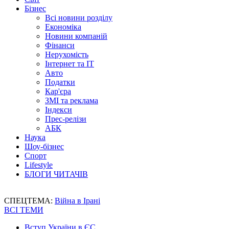
Бізнес
Всі новини розділу
Економіка
Новини компаній
Фінанси
Нерухомість
Інтернет та IT
Авто
Податки
Кар'єра
ЗМІ та реклама
Індекси
Прес-релізи
АБК
Наука
Шоу-бізнес
Спорт
Lifestyle
БЛОГИ ЧИТАЧІВ
СПЕЦТЕМА:
Війна в Ірані
ВСІ ТЕМИ
Вступ України в ЄС