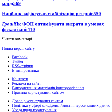
млрд
569
Нацбанк зафіксував стабілізацію резервів
550
Гроші
Як ФОП оптимізувати витрати в умовах
фіскалізації
410
Читати коментарі
Повна версія сайту
Facebook
Twitter
RSS-стрічки
E-mail розсилка
Контакти
Реклама на сайті
Використання матеріалів korrespondent.net
Правила користування сайтом
Договір користування сайтом
Політика у сфері конфіденційності і персональних даних
Угода щодо користування