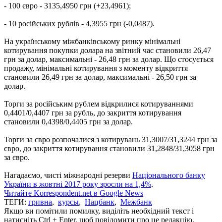
- 100 євро - 3135,4950 грн (+23,4961);
- 10 російських рублів - 4,3955 грн (-0,0487).
На українському міжбанківському ринку мінімальні
котирування покупки долара на звітний час становили 26,47
грн за долар, максимальні - 26,48 грн за долар. Що стосується
продажу, мінімальні котирування з моменту відкриття
становили 26,49 грн за долар, максимальні - 26,50 грн за
долар.
Торги за російським рублем відкрилися котируваннями
0,4401/0,4407 грн за рубль, до закриття котирування
становили 0,4398/0,4405 грн за долар.
Торги за євро розпочалися з котирувань 31,3007/31,3244 грн за
євро, до закриття котирування становили 31,2848/31,3058 грн
за євро.
Нагадаємо, чисті міжнародні резерви
Національного банку
України в жовтні 2017 року зросли на 1,4%
.
Читайте Korrespondent.net в Google News
ТЕГИ:
гривна
,
курсы
,
Нацбанк
,
Межбанк
Якщо ви помітили помилку, виділіть необхідний текст і
натисніть Ctrl + Enter, щоб повідомити про це редакцію.