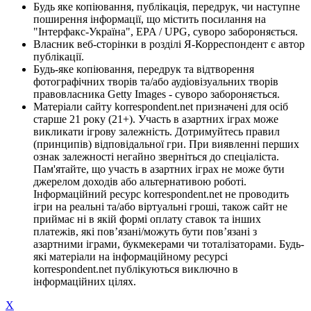
Будь яке копіювання, публікація, передрук, чи наступне
поширення інформації, що містить посилання на
"Інтерфакс-Україна", EPA / UPG, суворо забороняється.
Власник веб-сторінки в розділі Я-Корреспондент є автор
публікації.
Будь-яке копіювання, передрук та відтворення
фотографічних творів та/або аудіовізуальних творів
правовласника Getty Images - суворо забороняється.
Матеріали сайту korrespondent.net призначені для осіб
старше 21 року (21+). Участь в азартних іграх може
викликати ігрову залежність. Дотримуйтесь правил
(принципів) відповідальної гри. При виявленні перших
ознак залежності негайно зверніться до спеціаліста.
Пам'ятайте, що участь в азартних іграх не може бути
джерелом доходів або альтернативою роботі.
Інформаційний ресурс korrespondent.net не проводить
ігри на реальні та/або віртуальні гроші, також сайт не
приймає ні в якій формі оплату ставок та інших
платежів, які пов’язані/можуть бути пов’язані з
азартними іграми, букмекерами чи тоталізаторами. Будь-
які матеріали на інформаційному ресурсі
korrespondent.net публікуються виключно в
інформаційних цілях.
X