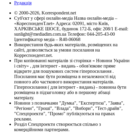
Редакція
© 2000-2026, Korrespondent.net
Суб'єкт у сфері онлайн-медіа Назва онлайн-медіа –
«КореспонденТ.net» Адреса: 02091, місто Київ,
ХАРКІВСЬКЕ ШОСЕ, будинок 172-Б, офіс 208/1 E-mail:
sunlight@mediadim.com.ua
Телефон: 044-205-43-00
Ідентифікатор медіа – R40-06068
Використання будь-яких матеріалів, розміщених на
сайті, дозволяється за умови посилання на
Корреспондент.net.
При копіюванні матеріалів зі сторінки « Новини України
і світу» , для інтернет - видань - обов'язкове пряме
відкрите для пошукових систем гіперпосилання .
Посилання має бути розміщена в незалежності від
повного або часткового використання матеріалів.
Гіперпосилання ( для інтернет - видань) - повинна бути
розміщена в підзаголовку або в першому абзаці
матеріалу.
Новини з позначками "Думка", "Експертиза", "Заява",
"Регіони", "Гроші", "Влада", "Вибори", "Тест-драйв",
"Спецпроекти", "Промо" публікуються на правах
реклами.
Розділ Спецпроекти створюється спільно з
комерційними партнерами.