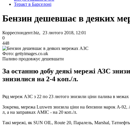
Теракт в Барселоні
Бензин дешевшає в деяких м
Корреспондент.biz, 23 лютого 2018, 12:01
0
448
Фото: gettyimages.co.uk
Паливо продовжує дешевшати
За останню добу деякі мережі АЗС знизил
знизилися на 2-4 коп./л.
Ряд мереж АЗС з 22 по 23 лютого знизили ціни палива в межах 
Зокрема, мережа Luxwen знизила ціни на бензини марок А-92, А-95
л, а на заправках AMIC - на 20 коп./л.
Такі мережі, як SUN OIL, Route 20, Паралель, Marshal, Татнефть