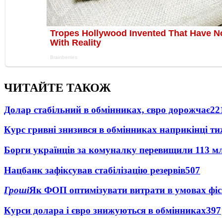
ЧИТАЙТЕ ТАКОЖ
Долар стабільний в обмінниках, євро дорожчає
22
Курс гривні знизився в обмінниках наприкінці т
Борги українців за комуналку перевищили 113 м
Нацбанк зафіксував стабілізацію резервів
507
Гроші
Як ФОП оптимізувати витрати в умовах фіск
Курси долара і євро знижуються в обмінниках
397