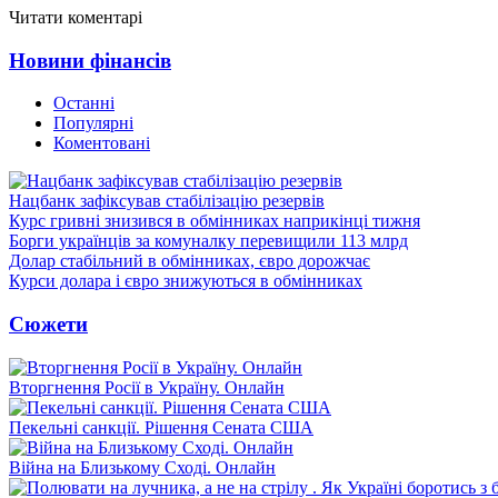
Читати коментарі
Новини фінансів
Останні
Популярні
Коментовані
Нацбанк зафіксував стабілізацію резервів
Курс гривні знизився в обмінниках наприкінці тижня
Борги українців за комуналку перевищили 113 млрд
Долар стабільний в обмінниках, євро дорожчає
Курси долара і євро знижуються в обмінниках
Сюжети
Вторгнення Росії в Україну. Онлайн
Пекельні санкції. Рішення Сената США
Війна на Близькому Сході. Онлайн