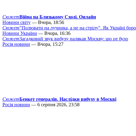
Сюжет
Війна на Близькому Сході. Онлайн
Новини світу
— Вчора, 18:56
Сюжет
"Полювати на лучника, а не на стрілу". Як Україні бор
Новини України
— Вчора, 16:36
Сюжет
Загадковий звук вибуху налякав Москву: що це було
Росія новини
— Вчора, 15:27
Сюжет
Бенкет генералів. Наслідки вибуху в Москві
Росія новини
— 6 серпня 2026, 23:58