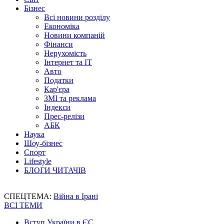
Бізнес
Всі новини розділу
Економіка
Новини компаній
Фінанси
Нерухомість
Інтернет та IT
Авто
Податки
Кар'єра
ЗМІ та реклама
Індекси
Прес-релізи
АБК
Наука
Шоу-бізнес
Спорт
Lifestyle
БЛОГИ ЧИТАЧІВ
СПЕЦТЕМА:
Війна в Ірані
ВСІ ТЕМИ
Вступ України в ЄС