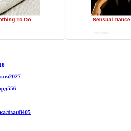
18
ижня
2027
лрд
556
алізації
405