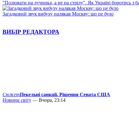
"Полювати на лучника, а не на стрілу". Як Україні боротись з 
Загадковий звук вибуху налякав Москву: що це було
ВИБІР РЕДАКТОРА
Сюжет
Пекельні санкції. Рішення Сената США
Новини світу
— Вчора, 23:14