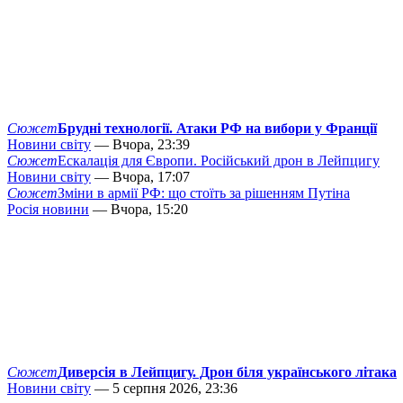
Сюжет
Брудні технології. Атаки РФ на вибори у Франції
Новини світу
— Вчора, 23:39
Сюжет
Ескалація для Європи. Російський дрон в Лейпцигу
Новини світу
— Вчора, 17:07
Сюжет
Зміни в армії РФ: що стоїть за рішенням Путіна
Росія новини
— Вчора, 15:20
Сюжет
Диверсія в Лейпцигу. Дрон біля українського літака
Новини світу
— 5 серпня 2026, 23:36