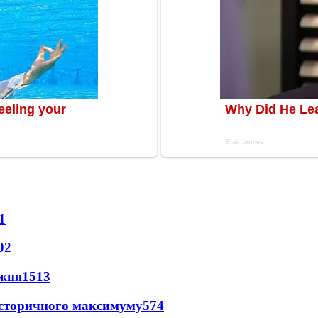
1
02
ижня
1513
и історичного максимуму
574