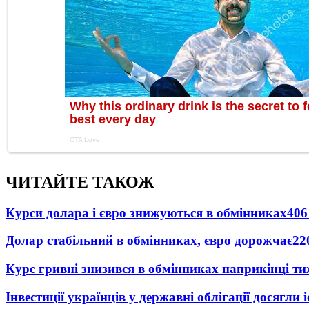
ЧИТАЙТЕ ТАКОЖ
Курси долара і євро знижуються в обмінниках
406
Долар стабільний в обмінниках, євро дорожчає
22
Курс гривні знизився в обмінниках наприкінці т
Інвестиції українців у державні облігації досягл