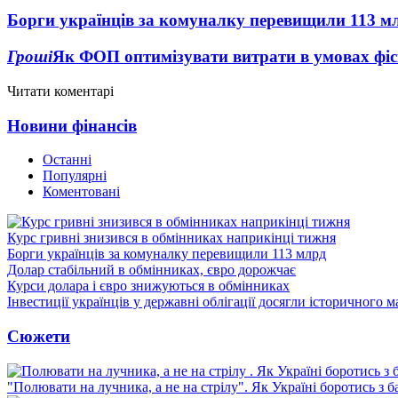
Борги українців за комуналку перевищили 113 м
Гроші
Як ФОП оптимізувати витрати в умовах фіск
Читати коментарі
Новини фінансів
Останні
Популярні
Коментовані
Курс гривні знизився в обмінниках наприкінці тижня
Борги українців за комуналку перевищили 113 млрд
Долар стабільний в обмінниках, євро дорожчає
Курси долара і євро знижуються в обмінниках
Інвестиції українців у державні облігації досягли історичного
Сюжети
"Полювати на лучника, а не на стрілу". Як Україні боротись з 