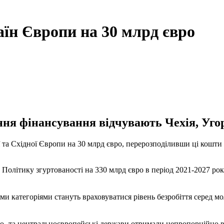
їн Європи на 30 млрд євро
ня фінансування відчувають Чехія, Угор
та Східної Європи на 30 млрд євро, перерозподіливши ці кошти 
 Політику згуртованості на 330 млрд євро в період 2021-2027 рок
ми категоріями стануть враховуватися рівень безробіття серед моло
ідно- та центральноєвропейські держави отримали непропорційно 