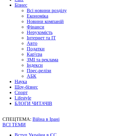
Бізнес
Всі новини розділу
Економіка
Новини компаній
Фінанси
Нерухомість
Інтернет та IT
Авто
Податки
Кар'єра
ЗМІ та реклама
Індекси
Прес-релізи
АБК
Наука
Шоу-бізнес
Спорт
Lifestyle
БЛОГИ ЧИТАЧІВ
СПЕЦТЕМА:
Війна в Ірані
ВСІ ТЕМИ
Вступ України в ЄС