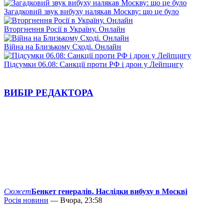
Загадковий звук вибуху налякав Москву: що це було
Вторгнення Росії в Україну. Онлайн
Війна на Близькому Сході. Онлайн
Підсумки 06.08: Санкції проти РФ і дрон у Лейпцигу
ВИБІР РЕДАКТОРА
Сюжет
Бенкет генералів. Наслідки вибуху в Москві
Росія новини
— Вчора, 23:58