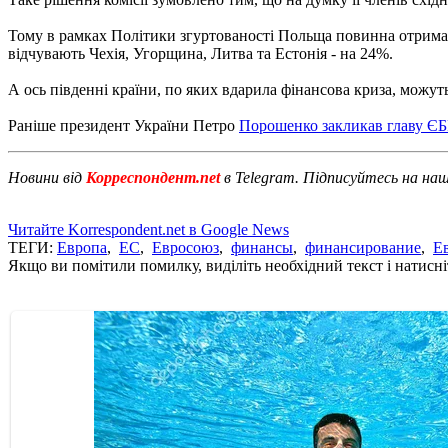
Тому в рамках Політики згуртованості Польща повинна отримати
відчувають Чехія, Угорщина, Литва та Естонія - на 24%.
А ось південні країни, по яких вдарила фінансова криза, можуть 
Раніше президент України Петро
Порошенко закликав главу Є
Новини від
Корреспондент.net
в Telegram. Підписуйтесь на на
Читайте Korrespondent.net в Google News
ТЕГИ:
Европа
,
ЕС
,
Евросоюз
,
финансы
,
финансирование
,
Е
Якщо ви помітили помилку, виділіть необхідний текст і натисніт