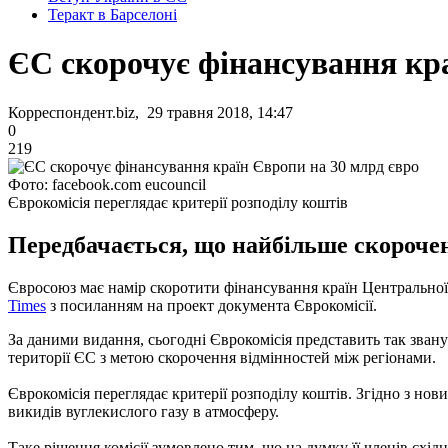
Теракт в Барселоні
ЄС скорочує фінансування кра
Корреспондент.biz, 29 травня 2018, 14:47
0
219
Фото: facebook.com eucouncil
Єврокомісія переглядає критерії розподілу коштів
Передбачається, що найбільше скорочен
Євросоюз має намір скоротити фінансування країн Центральної 
Times
з посиланням на проект документа Єврокомісії.
За даними видання, сьогодні Єврокомісія представить так звану
території ЄС з метою скорочення відмінностей між регіонами.
Єврокомісія переглядає критерії розподілу коштів. Згідно з нови
викидів вуглекислого газу в атмосферу.
Таке рішення комісії зумовлено тим, що на думку її членів сх