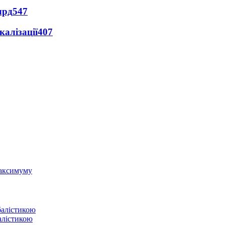
лрд
547
алізації
407
 максимуму
балістикою