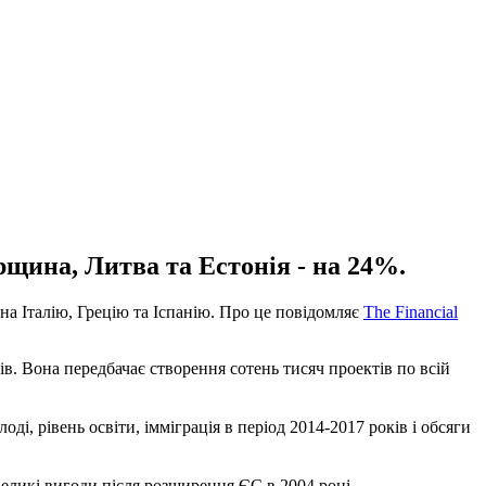
щина, Литва та Естонія - на 24%.
на Італію, Грецію та Іспанію. Про це повідомляє
The Financial
ів. Вона передбачає створення сотень тисяч проектів по всій
ді, рівень освіти, імміграція в період 2014-2017 років і обсяги
великі вигоди після розширення ЄС в 2004 році.