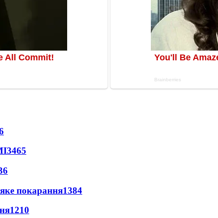
6
МІ
3465
36
 яке покарання
1384
пня
1210