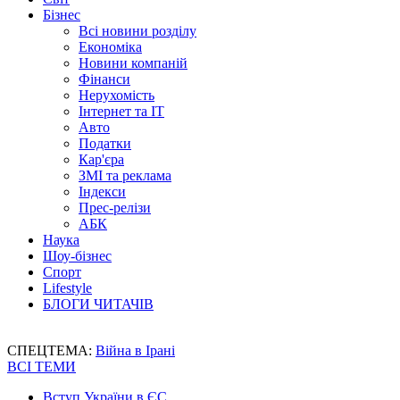
Бізнес
Всі новини розділу
Економіка
Новини компаній
Фінанси
Нерухомість
Інтернет та IT
Авто
Податки
Кар'єра
ЗМІ та реклама
Індекси
Прес-релізи
АБК
Наука
Шоу-бізнес
Спорт
Lifestyle
БЛОГИ ЧИТАЧІВ
СПЕЦТЕМА:
Війна в Ірані
ВСІ ТЕМИ
Вступ України в ЄС