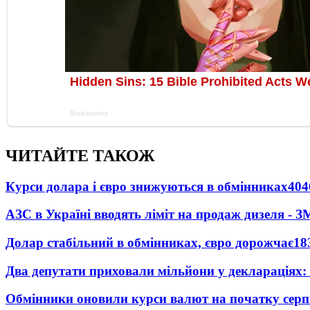
ЧИТАЙТЕ ТАКОЖ
Курси долара і євро знижуються в обмінниках
404
АЗС в Україні вводять ліміт на продаж дизеля - З
Долар стабільний в обмінниках, євро дорожчає
18
Два депутати приховали мільйони у деклараціях:
Обмінники оновили курси валют на початку сер