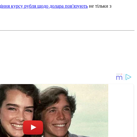
діння курсу рубля щодо долара пов'язують
не тільки з