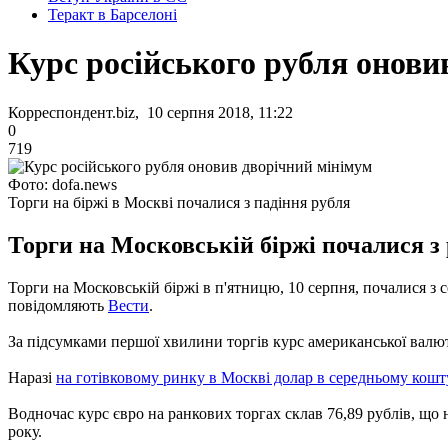
Теракт в Барселоні
Курс російського рубля онови
Корреспондент.biz, 10 серпня 2018, 11:22
0
719
Фото: dofa.news
Торги на біржі в Москві почалися з падіння рубля
Торги на Московській біржі почалися з р
Торги на Московській біржі в п'ятницю, 10 серпня, почалися з
повідомляють
Вести
.
За підсумками першої хвилини торгів курс американської валюти
Наразі
на готівковому ринку в Москві долар в середньому кошт
Водночас курс євро на ранкових торгах склав 76,89 рублів, що 
року.