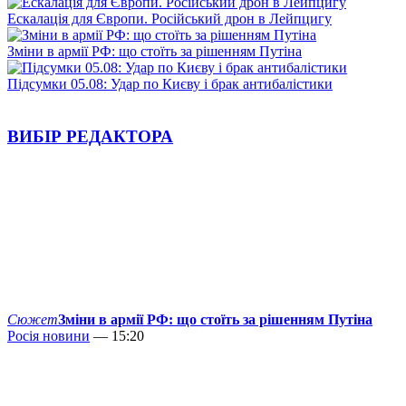
Ескалація для Європи. Російський дрон в Лейпцигу
Зміни в армії РФ: що стоїть за рішенням Путіна
Підсумки 05.08: Удар по Києву і брак антибалістики
ВИБІР РЕДАКТОРА
Сюжет
Зміни в армії РФ: що стоїть за рішенням Путіна
Росія новини
— 15:20