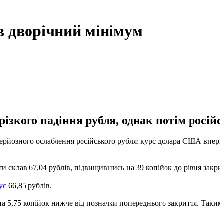
в дворічний мінімум
ізкого падіння рубля, однак потім росій
 серйозного ослаблення російського рубля: курс долара США вперш
 склав 67,04 рублів, підвищившись на 39 копійок до рівня закрит
ує
66,85 рублів.
на 5,75 копійок нижче від позначки попереднього закриття. Таки