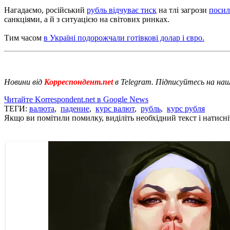
Нагадаємо, російський
рубль відчуває тиск
на тлі загрози
посил
санкціями, а й з ситуацією на світових ринках.
Тим часом
в Україні подорожчали готівкові долар і євро.
Новини від
Корреспондент.net
в Telegram. Підписуйтесь на на
Читайте Korrespondent.net в Google News
ТЕГИ:
валюта
,
падение
,
курс валют
,
рубль
,
курс рубля
Якщо ви помітили помилку, виділіть необхідний текст і натисніт