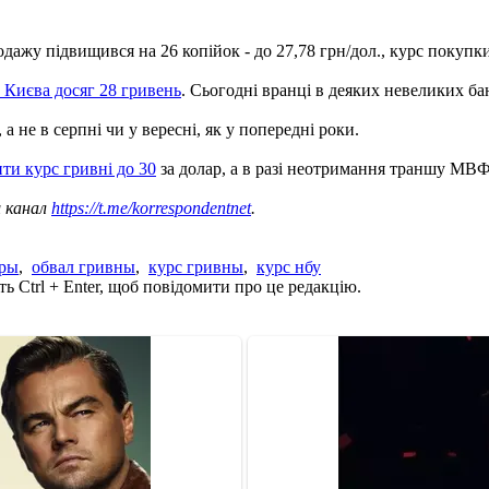
ажу підвищився на 26 копійок - до 27,78 грн/дол., курс покупки 
 Києва досяг 28 гривень
. Сьогодні вранці в деяких невеликих б
, а не в серпні чи у вересні, як у попередні роки.
ти курс гривні до 30
за долар, а в разі неотримання траншу МВФ -
ш канал
https://t.me/korrespondentnet
.
ары
,
обвал гривны
,
курс гривны
,
курс нбу
ь Ctrl + Enter, щоб повідомити про це редакцію.