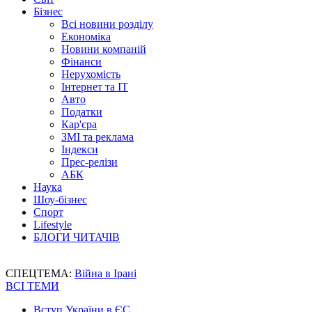
Бізнес
Всі новини розділу
Економіка
Новини компаній
Фінанси
Нерухомість
Інтернет та IT
Авто
Податки
Кар'єра
ЗМІ та реклама
Індекси
Прес-релізи
АБК
Наука
Шоу-бізнес
Спорт
Lifestyle
БЛОГИ ЧИТАЧІВ
СПЕЦТЕМА:
Війна в Ірані
ВСІ ТЕМИ
Вступ України в ЄС