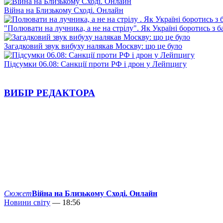
Війна на Близькому Сході. Онлайн
"Полювати на лучника, а не на стрілу". Як Україні боротись з 
Загадковий звук вибуху налякав Москву: що це було
Підсумки 06.08: Санкції проти РФ і дрон у Лейпцигу
ВИБІР РЕДАКТОРА
Сюжет
Війна на Близькому Сході. Онлайн
Новини світу
— 18:56