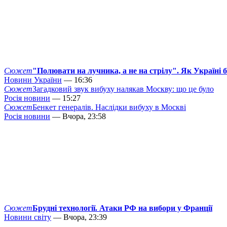
Сюжет
"Полювати на лучника, а не на стрілу". Як Україні 
Новини України
— 16:36
Сюжет
Загадковий звук вибуху налякав Москву: що це було
Росія новини
— 15:27
Сюжет
Бенкет генералів. Наслідки вибуху в Москві
Росія новини
— Вчора, 23:58
Сюжет
Брудні технології. Атаки РФ на вибори у Франції
Новини світу
— Вчора, 23:39