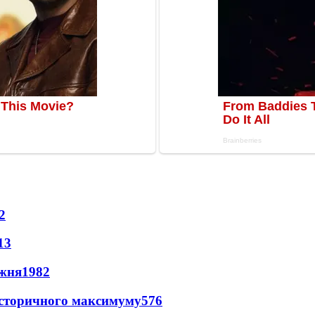
2
13
ижня
1982
и історичного максимуму
576