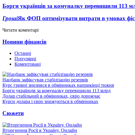
Борги українців за комуналку перевищили 113 м
Гроші
Як ФОП оптимізувати витрати в умовах фіск
Читати коментарі
Новини фінансів
Останні
Популярні
Коментовані
Нацбанк зафіксував стабілізацію резервів
Курс гривні знизився в обмінниках наприкінці тижня
Борги українців за комуналку перевищили 113 млрд
Долар стабільний в обмінниках, євро дорожчає
Курси долара і євро знижуються в обмінниках
Сюжети
Вторгнення Росії в Україну. Онлайн