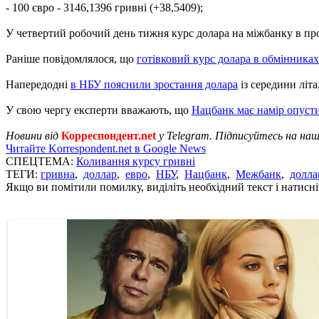
- 100 євро - 3146,1396 гривні (+38,5409);
У четвертий робочий день тижня курс долара на міжбанку в прод
Раніше повідомлялося, що
готівковий курс долара в обмінниках
Напередодні
в НБУ пояснили зростання долара
із середини літа
У свою чергу експерти вважають, що
Нацбанк має намір опусти
Новини від
Корреспондент.net
у Telegram. Підписуйтесь на на
Читайте Korrespondent.net в Google News
СПЕЦТЕМА:
Коливання курсу гривні
ТЕГИ:
гривна
,
доллар
,
евро
,
НБУ
,
Нацбанк
,
Межбанк
,
долл
Якщо ви помітили помилку, виділіть необхідний текст і натисніт