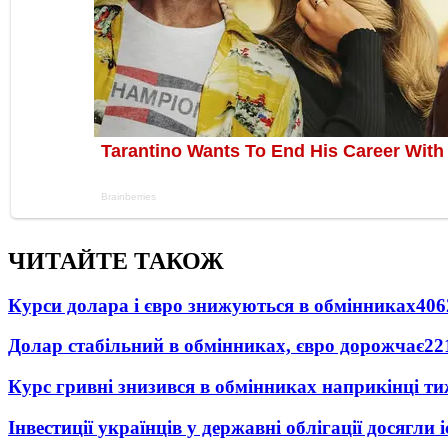
ЧИТАЙТЕ ТАКОЖ
Курси долара і євро знижуються в обмінниках
406
Долар стабільний в обмінниках, євро дорожчає
22
Курс гривні знизився в обмінниках наприкінці т
Інвестиції українців у державні облігації досягл