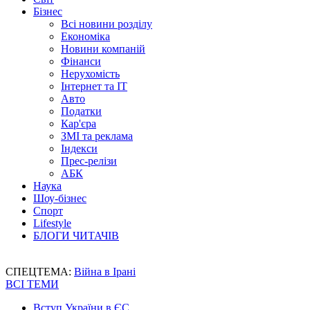
Бізнес
Всі новини розділу
Економіка
Новини компаній
Фінанси
Нерухомість
Інтернет та IT
Авто
Податки
Кар'єра
ЗМІ та реклама
Індекси
Прес-релізи
АБК
Наука
Шоу-бізнес
Спорт
Lifestyle
БЛОГИ ЧИТАЧІВ
СПЕЦТЕМА:
Війна в Ірані
ВСІ ТЕМИ
Вступ України в ЄС