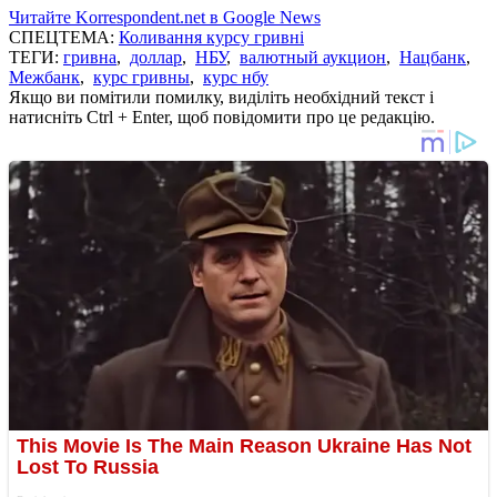
Читайте Korrespondent.net в Google News
СПЕЦТЕМА:
Коливання курсу гривні
ТЕГИ:
гривна
,
доллар
,
НБУ
,
валютный аукцион
,
Нацбанк
,
Межбанк
,
курс гривны
,
курс нбу
Якщо ви помітили помилку, виділіть необхідний текст і
натисніть Ctrl + Enter, щоб повідомити про це редакцію.