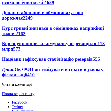
психологічної межі
4639
Долар стабільний в обмінниках, євро
дорожчає
2249
Курс гривні знизився в обмінниках наприкінці
тижня
2162
Борги українців за комуналку перевищили 113
млрд
573
Нацбанк зафіксував стабілізацію резервів
555
Гроші
Як ФОП оптимізувати витрати в умовах
фіскалізації
410
Читати коментарі
Повна версія сайту
Facebook
Twitter