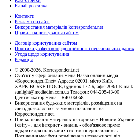
RSS-стрічки
E-mail розсилка
Контакти
Реклама на сайті
Використання матеріалів korrespondent.net
Правила користування сайтом
Договір користування сайтом
Політика у сфері конфіденційності і персональних даних
Угода щодо користування
Редакція
© 2000-2026, Korrespondent.net
Суб'єкт у сфері онлайн-медіа Назва онлайн-медіа –
«КореспонденТ.net» Адреса: 02091, місто Київ,
ХАРКІВСЬКЕ ШОСЕ, будинок 172-Б, офіс 208/1 E-mail:
sunlight@mediadim.com.ua
Телефон: 044-205-43-00
Ідентифікатор медіа – R40-06068
Використання будь-яких матеріалів, розміщених на
сайті, дозволяється за умови посилання на
Корреспондент.net.
При копіюванні матеріалів зі сторінки « Новини України
і світу» , для інтернет - видань - обов'язкове пряме
відкрите для пошукових систем гіперпосилання .
Посилання має бути розміщена в незалежності від