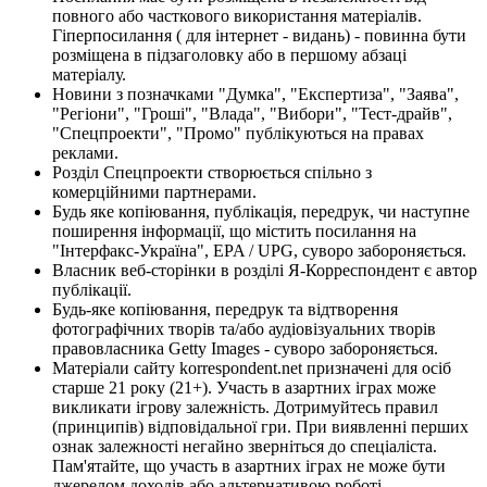
повного або часткового використання матеріалів.
Гіперпосилання ( для інтернет - видань) - повинна бути
розміщена в підзаголовку або в першому абзаці
матеріалу.
Новини з позначками "Думка", "Експертиза", "Заява",
"Регіони", "Гроші", "Влада", "Вибори", "Тест-драйв",
"Спецпроекти", "Промо" публікуються на правах
реклами.
Розділ Спецпроекти створюється спільно з
комерційними партнерами.
Будь яке копіювання, публікація, передрук, чи наступне
поширення інформації, що містить посилання на
"Інтерфакс-Україна", EPA / UPG, суворо забороняється.
Власник веб-сторінки в розділі Я-Корреспондент є автор
публікації.
Будь-яке копіювання, передрук та відтворення
фотографічних творів та/або аудіовізуальних творів
правовласника Getty Images - суворо забороняється.
Матеріали сайту korrespondent.net призначені для осіб
старше 21 року (21+). Участь в азартних іграх може
викликати ігрову залежність. Дотримуйтесь правил
(принципів) відповідальної гри. При виявленні перших
ознак залежності негайно зверніться до спеціаліста.
Пам'ятайте, що участь в азартних іграх не може бути
джерелом доходів або альтернативою роботі.