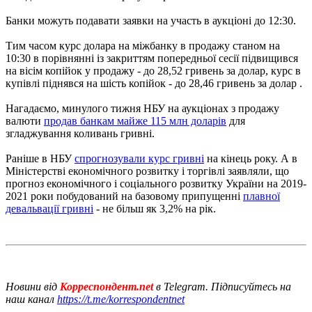
Банки можуть подавати заявки на участь в аукціоні до 12:30.
Тим часом курс долара на міжбанку в продажу станом на
10:30 в порівнянні із закриттям попередньої сесії підвищився
на вісім копійок у продажу - до 28,52 гривень за долар, курс в
купівлі піднявся на шість копійок - до 28,46 гривень за долар .
Нагадаємо, минулого тижня НБУ на аукціонах з продажу
валюти
продав банкам майже 115 млн доларів
для
згладжування коливань гривні.
Раніше в НБУ
спрогнозували курс гривні
на кінець року. А в
Міністерстві економічного розвитку і торгівлі заявляли, що
прогноз економічного і соціального розвитку України на 2019-
2021 роки побудований на базовому припущенні
плавної
девальвації гривні
- не більш як 3,2% на рік.
Новини від
Корреспондент.net
в Telegram. Підписуйтесь на
наш канал
https://t.me/korrespondentnet