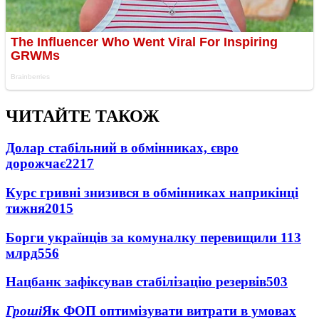
ЧИТАЙТЕ ТАКОЖ
Долар стабільний в обмінниках, євро
дорожчає
2217
Курс гривні знизився в обмінниках наприкінці
тижня
2015
Борги українців за комуналку перевищили 113
млрд
556
Нацбанк зафіксував стабілізацію резервів
503
Гроші
Як ФОП оптимізувати витрати в умовах