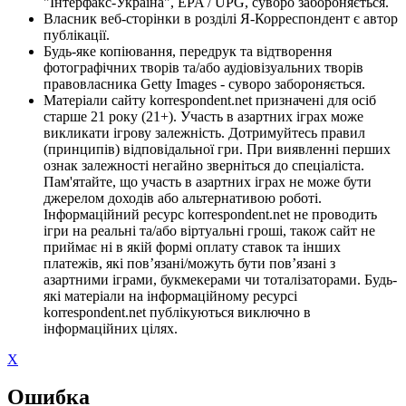
"Інтерфакс-Україна", EPA / UPG, суворо забороняється.
Власник веб-сторінки в розділі Я-Корреспондент є автор
публікації.
Будь-яке копіювання, передрук та відтворення
фотографічних творів та/або аудіовізуальних творів
правовласника Getty Images - суворо забороняється.
Матеріали сайту korrespondent.net призначені для осіб
старше 21 року (21+). Участь в азартних іграх може
викликати ігрову залежність. Дотримуйтесь правил
(принципів) відповідальної гри. При виявленні перших
ознак залежності негайно зверніться до спеціаліста.
Пам'ятайте, що участь в азартних іграх не може бути
джерелом доходів або альтернативою роботі.
Інформаційний ресурс korrespondent.net не проводить
ігри на реальні та/або віртуальні гроші, також сайт не
приймає ні в якій формі оплату ставок та інших
платежів, які пов’язані/можуть бути пов’язані з
азартними іграми, букмекерами чи тоталізаторами. Будь-
які матеріали на інформаційному ресурсі
korrespondent.net публікуються виключно в
інформаційних цілях.
X
Ошибка