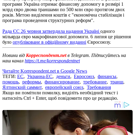
програми Україна отримає фінансову допомогу в розмірі 1
млрд євро двома траншами по 500 млн євро протягом двох
років. Метою виділення коштів є "економічна стабілізація і
програма проведення структурних реформ".
Рада ЄС 26 червня затвердила надання Україні
одного
мільярда євро макрофінансової допомоги. 6 липня це рішення
було
опубліковане в офіційному виданні
Євросоюзу.
Новини від
Корреспондент.net
в Telegram. Підписуйтесь на
наш канал
https://t.me/korrespondentnet
Читайте Korrespondent.net в Google News
ТЕГИ:
ЕС
,
Украина-ЕС
,
деньги
,
Евросоюз
,
финансы
,
помощь
,
реформы
,
финансирование
,
требование
,
транш
,
Ялтинский саммит
,
европейский союз
,
Требования
Якщо ви помітили помилку, виділіть необхідний текст і
натисніть Ctrl + Enter, щоб повідомити про це редакцію.