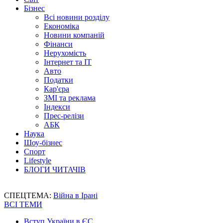
Бізнес
Всі новини розділу
Економіка
Новини компаній
Фінанси
Нерухомість
Інтернет та IT
Авто
Податки
Кар'єра
ЗМІ та реклама
Індекси
Прес-релізи
АБК
Наука
Шоу-бізнес
Спорт
Lifestyle
БЛОГИ ЧИТАЧІВ
СПЕЦТЕМА:
Війна в Ірані
ВСІ ТЕМИ
Вступ України в ЄС