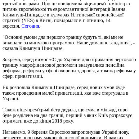
третьої програми. Про це повідомила віце-прем'єр-міністр з
питань європейської та євроатлантичної інтеграції Іванна
Климпуш-Цинцадзе в кулуарах Ялтинської європейської
стратегії (YES) в Києві, повідомляє в п'ятницю, 14
вересня,
Сегодня
.
"Основні умови для першого траншу будуть ті, які ми не
виконали за минулою програмою. Наше домашнє завдання", -
сказала Климпуш-Цинцадзе.
Зокрема, серед вимог ЄС до України для отримання чергового
траншу макрофінансової допомоги вказувалися пенсійна
реформа, реформа у сфері охорони здоров'я, а також реформа у
сфері приватизації.
Як розповіла Климпуш-Цинцадзе, серед нових умов буде
також проведення малої приватизації, яка вже стартувала в
Україні.
Також віце-прем'єр-міністр додала, що сума в мільярд євро
буде розділена на два транші, перший з яких Київ розраховує
отримати вже до кінця 2018 року.
Нагадаємо, 9 березня Євросоюз запропонував Україні нову,
четверту програму макрофінансової допомоги. В рамках