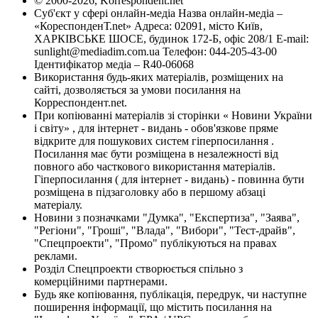
© 2000-2026, Korrespondent.net
Суб'єкт у сфері онлайн-медіа Назва онлайн-медіа –
«КореспонденТ.net» Адреса: 02091, місто Київ,
ХАРКІВСЬКЕ ШОСЕ, будинок 172-Б, офіс 208/1 E-mail:
sunlight@mediadim.com.ua
Телефон: 044-205-43-00
Ідентифікатор медіа – R40-06068
Використання будь-яких матеріалів, розміщених на
сайті, дозволяється за умови посилання на
Корреспондент.net.
При копіюванні матеріалів зі сторінки « Новини України
і світу» , для інтернет - видань - обов'язкове пряме
відкрите для пошукових систем гіперпосилання .
Посилання має бути розміщена в незалежності від
повного або часткового використання матеріалів.
Гіперпосилання ( для інтернет - видань) - повинна бути
розміщена в підзаголовку або в першому абзаці
матеріалу.
Новини з позначками "Думка", "Експертиза", "Заява",
"Регіони", "Гроші", "Влада", "Вибори", "Тест-драйв",
"Спецпроекти", "Промо" публікуються на правах
реклами.
Розділ Спецпроекти створюється спільно з
комерційними партнерами.
Будь яке копіювання, публікація, передрук, чи наступне
поширення інформації, що містить посилання на