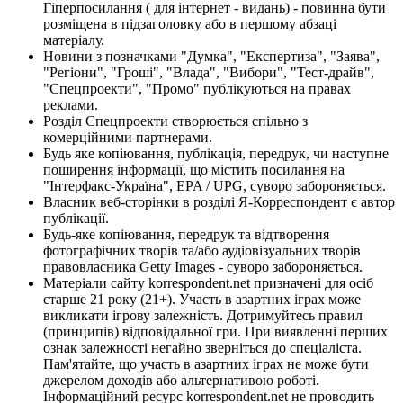
Гіперпосилання ( для інтернет - видань) - повинна бути
розміщена в підзаголовку або в першому абзаці
матеріалу.
Новини з позначками "Думка", "Експертиза", "Заява",
"Регіони", "Гроші", "Влада", "Вибори", "Тест-драйв",
"Спецпроекти", "Промо" публікуються на правах
реклами.
Розділ Спецпроекти створюється спільно з
комерційними партнерами.
Будь яке копіювання, публікація, передрук, чи наступне
поширення інформації, що містить посилання на
"Інтерфакс-Україна", EPA / UPG, суворо забороняється.
Власник веб-сторінки в розділі Я-Корреспондент є автор
публікації.
Будь-яке копіювання, передрук та відтворення
фотографічних творів та/або аудіовізуальних творів
правовласника Getty Images - суворо забороняється.
Матеріали сайту korrespondent.net призначені для осіб
старше 21 року (21+). Участь в азартних іграх може
викликати ігрову залежність. Дотримуйтесь правил
(принципів) відповідальної гри. При виявленні перших
ознак залежності негайно зверніться до спеціаліста.
Пам'ятайте, що участь в азартних іграх не може бути
джерелом доходів або альтернативою роботі.
Інформаційний ресурс korrespondent.net не проводить