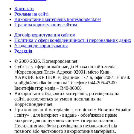
Контакти
Реклама на сайті
Використання матеріалів korrespondent.net
Правила користування сайтом
Договір користування сайтом
Політика у сфері конфіденційності і персональних даних
Угода щодо користування
Редакція
© 2000-2026, Korrespondent.net
Суб'єкт у сфері онлайн-медіа Назва онлайн-медіа –
«КореспонденТ.net» Адреса: 02091, місто Київ,
ХАРКІВСЬКЕ ШОСЕ, будинок 172-Б, офіс 208/1 E-mail:
sunlight@mediadim.com.ua
Телефон: 044-205-43-00
Ідентифікатор медіа – R40-06068
Використання будь-яких матеріалів, розміщених на
сайті, дозволяється за умови посилання на
Корреспондент.net.
При копіюванні матеріалів зі сторінки « Новини України
і світу» , для інтернет - видань - обов'язкове пряме
відкрите для пошукових систем гіперпосилання .
Посилання має бути розміщена в незалежності від
повного або часткового використання матеріалів.