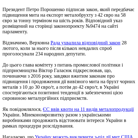
Президент Петро Порошенко підписав закон, який передбачає
підвищення мита на експорт металобрухту з 42 євро на 58
євро за тонну терміном на шість років. Відповідний указ
розміщений на сторінці законопроекту №9474 на сайті
парламенту.
Відзначимо, Верховна
Рада ухвалила відповідний закон
28
лютого, коли за нього після кількох невдалих спроб
проголосували 234 народних депутати.
До цього глава комітету з питань промислової політики і
підприємництва Віктор Галасюк підкреслював, що,
починаючи з 2016 року, завдяки вжитим законам про
підвищення і продовження дії вивізного мита на брухт чорних
металів з 10 до 30 євро/т, а потім до 42 євро/т, в Україні
спостерігаються позитивні тенденції в забезпеченні цією
сировиною металургійних підприємств.
Як повідомлялося,
ЄС ввів квоти на 11 видів металопродукції
України. Мінекономрозвитку разом з українськими
виробниками продовжить відстоювати інтереси України в
рамках процедури розслідування.
Нагадаємо, що
Україну можуть виключити з-під дії мит США