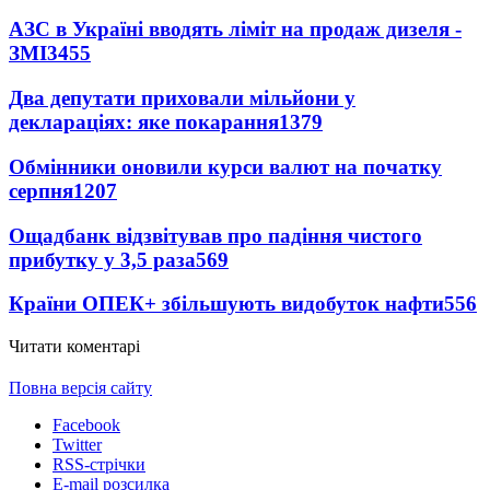
АЗС в Україні вводять ліміт на продаж дизеля -
ЗМІ
3455
Два депутати приховали мільйони у
деклараціях: яке покарання
1379
Обмінники оновили курси валют на початку
серпня
1207
Ощадбанк відзвітував про падіння чистого
прибутку у 3,5 раза
569
Країни ОПЕК+ збільшують видобуток нафти
556
Читати коментарі
Повна версія сайту
Facebook
Twitter
RSS-стрічки
E-mail розсилка