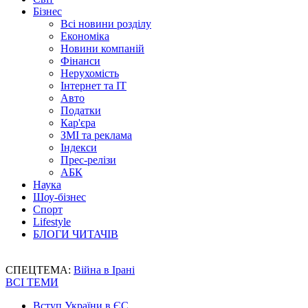
Бізнес
Всі новини розділу
Економіка
Новини компаній
Фінанси
Нерухомість
Інтернет та IT
Авто
Податки
Кар'єра
ЗМІ та реклама
Індекси
Прес-релізи
АБК
Наука
Шоу-бізнес
Спорт
Lifestyle
БЛОГИ ЧИТАЧІВ
СПЕЦТЕМА:
Війна в Ірані
ВСІ ТЕМИ
Вступ України в ЄС