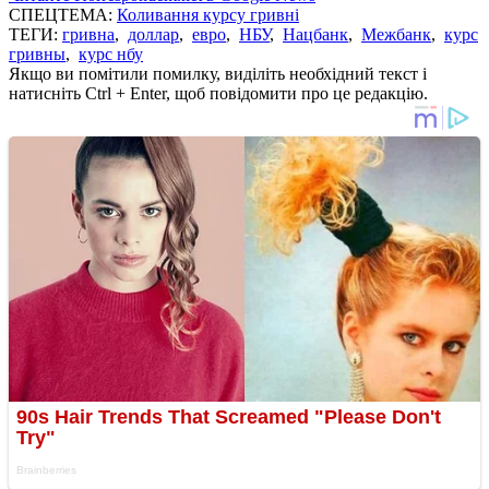
СПЕЦТЕМА:
Коливання курсу гривні
ТЕГИ:
гривна
,
доллар
,
евро
,
НБУ
,
Нацбанк
,
Межбанк
,
курс
гривны
,
курс нбу
Якщо ви помітили помилку, виділіть необхідний текст і
натисніть Ctrl + Enter, щоб повідомити про це редакцію.