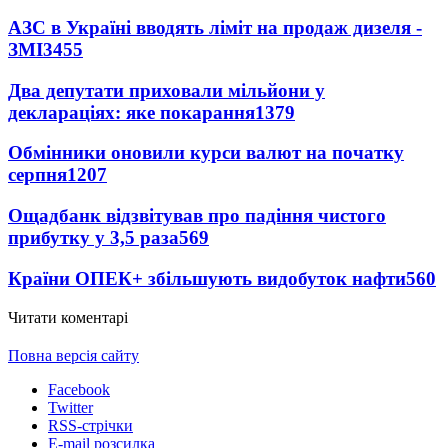
АЗС в Україні вводять ліміт на продаж дизеля -
ЗМІ
3455
Два депутати приховали мільйони у
деклараціях: яке покарання
1379
Обмінники оновили курси валют на початку
серпня
1207
Ощадбанк відзвітував про падіння чистого
прибутку у 3,5 раза
569
Країни ОПЕК+ збільшують видобуток нафти
560
Читати коментарі
Повна версія сайту
Facebook
Twitter
RSS-стрічки
E-mail розсилка