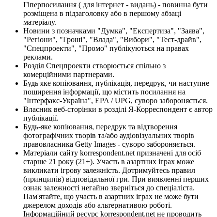
Гіперпосилання ( для інтернет - видань) - повинна бути
розміщена в підзаголовку або в першому абзаці
матеріалу.
Новини з позначками "Думка", "Експертиза", "Заява",
"Регіони", "Гроші", "Влада", "Вибори", "Тест-драйв",
"Спецпроекти", "Промо" публікуються на правах
реклами.
Розділ Спецпроекти створюється спільно з
комерційними партнерами.
Будь яке копіювання, публікація, передрук, чи наступне
поширення інформації, що містить посилання на
"Інтерфакс-Україна", EPA / UPG, суворо забороняється.
Власник веб-сторінки в розділі Я-Корреспондент є автор
публікації.
Будь-яке копіювання, передрук та відтворення
фотографічних творів та/або аудіовізуальних творів
правовласника Getty Images - суворо забороняється.
Матеріали сайту korrespondent.net призначені для осіб
старше 21 року (21+). Участь в азартних іграх може
викликати ігрову залежність. Дотримуйтесь правил
(принципів) відповідальної гри. При виявленні перших
ознак залежності негайно зверніться до спеціаліста.
Пам'ятайте, що участь в азартних іграх не може бути
джерелом доходів або альтернативою роботі.
Інформаційний ресурс korrespondent.net не проводить