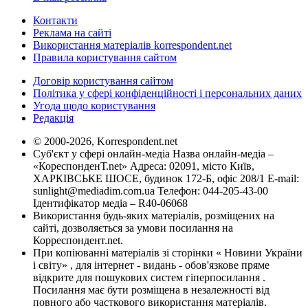
Контакти
Реклама на сайті
Використання матеріалів korrespondent.net
Правила користування сайтом
Договір користування сайтом
Політика у сфері конфіденційності і персональних даних
Угода щодо користування
Редакція
© 2000-2026, Korrespondent.net
Суб'єкт у сфері онлайн-медіа Назва онлайн-медіа –
«КореспонденТ.net» Адреса: 02091, місто Київ,
ХАРКІВСЬКЕ ШОСЕ, будинок 172-Б, офіс 208/1 E-mail:
sunlight@mediadim.com.ua
Телефон: 044-205-43-00
Ідентифікатор медіа – R40-06068
Використання будь-яких матеріалів, розміщених на
сайті, дозволяється за умови посилання на
Корреспондент.net.
При копіюванні матеріалів зі сторінки « Новини України
і світу» , для інтернет - видань - обов'язкове пряме
відкрите для пошукових систем гіперпосилання .
Посилання має бути розміщена в незалежності від
повного або часткового використання матеріалів.