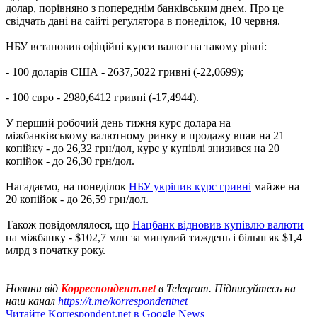
долар, порівняно з попереднім банківським днем. Про це
свідчать дані на сайті регулятора в понеділок, 10 червня.
НБУ встановив офіційні курси валют на такому рівні:
- 100 доларів США - 2637,5022 гривні (-22,0699);
- 100 євро - 2980,6412 гривні (-17,4944).
У перший робочий день тижня курс долара на
міжбанківському валютному ринку в продажу впав на 21
копійку - до 26,32 грн/дол, курс у купівлі знизився на 20
копійок - до 26,30 грн/дол.
Нагадаємо, на понеділок
НБУ укріпив курс гривні
майже на
20 копійок - до 26,59 грн/дол.
Також повідомлялося, що
Нацбанк відновив купівлю валюти
на міжбанку - $102,7 млн ​​за минулий тиждень і більш як $1,4
млрд з початку року.
Новини від
Корреспондент.net
в Telegram. Підписуйтесь на
наш канал
https://t.me/korrespondentnet
Читайте Korrespondent.net в Google News