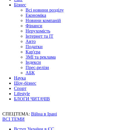
Бізнес
Всі новини розділу
Економіка
Новини компаній
Фінанси
Нерухомість
Інтернет та IT
Авто
Податки
Кар'єра
ЗМІ та реклама
Індекси
Прес-релізи
АБК
Наука
Шоу-бізнес
Спорт
Lifestyle
БЛОГИ ЧИТАЧІВ
СПЕЦТЕМА:
Війна в Ірані
ВСІ ТЕМИ
Вступ України в ЄС