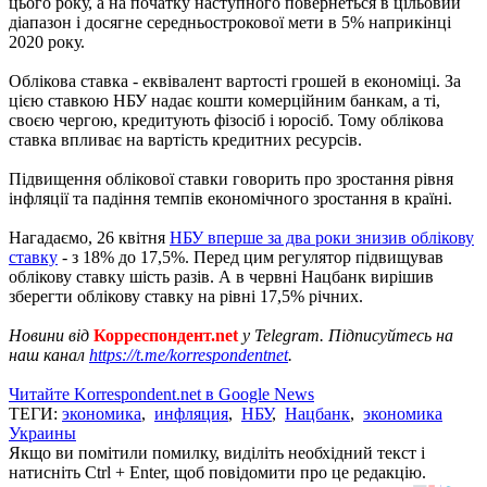
цього року, а на початку наступного повернеться в цільовий
діапазон і досягне середньострокової мети в 5% наприкінці
2020 року.
Облікова ставка - еквівалент вартості грошей в економіці. За
цією ставкою НБУ надає кошти комерційним банкам, а ті,
своєю чергою, кредитують фізосіб і юросіб. Тому облікова
ставка впливає на вартість кредитних ресурсів.
Підвищення облікової ставки говорить про зростання рівня
інфляції та падіння темпів економічного зростання в країні.
Нагадаємо, 26 квітня
НБУ вперше за два роки знизив облікову
ставку
- з 18% до 17,5%. Перед цим регулятор підвищував
облікову ставку шість разів. А в червні Нацбанк вирішив
зберегти облікову ставку на рівні 17,5% річних.
Новини від
Корреспондент.net
у Telegram. Підписуйтесь на
наш канал
https://t.me/korrespondentnet
.
Читайте Korrespondent.net в Google News
ТЕГИ:
экономика
,
инфляция
,
НБУ
,
Нацбанк
,
экономика
Украины
Якщо ви помітили помилку, виділіть необхідний текст і
натисніть Ctrl + Enter, щоб повідомити про це редакцію.