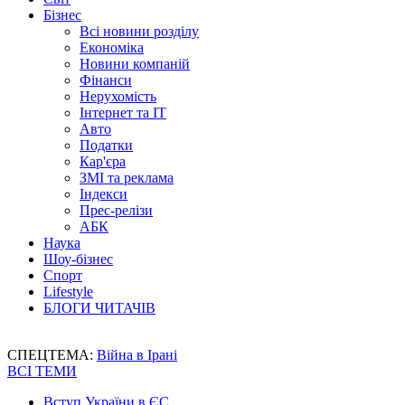
Бізнес
Всі новини розділу
Економіка
Новини компаній
Фінанси
Нерухомість
Інтернет та IT
Авто
Податки
Кар'єра
ЗМІ та реклама
Індекси
Прес-релізи
АБК
Наука
Шоу-бізнес
Спорт
Lifestyle
БЛОГИ ЧИТАЧІВ
СПЕЦТЕМА:
Війна в Ірані
ВСІ ТЕМИ
Вступ України в ЄС