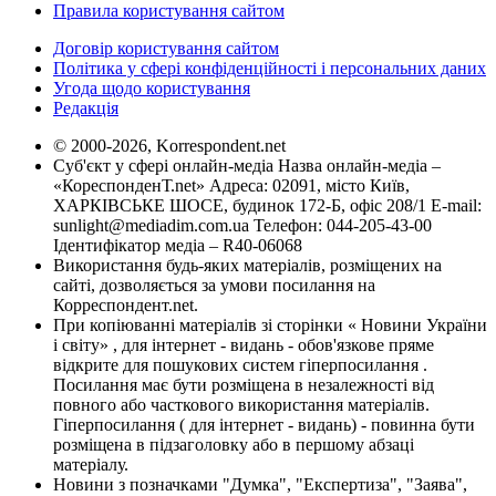
Правила користування сайтом
Договір користування сайтом
Політика у сфері конфіденційності і персональних даних
Угода щодо користування
Редакція
© 2000-2026, Korrespondent.net
Суб'єкт у сфері онлайн-медіа Назва онлайн-медіа –
«КореспонденТ.net» Адреса: 02091, місто Київ,
ХАРКІВСЬКЕ ШОСЕ, будинок 172-Б, офіс 208/1 E-mail:
sunlight@mediadim.com.ua
Телефон: 044-205-43-00
Ідентифікатор медіа – R40-06068
Використання будь-яких матеріалів, розміщених на
сайті, дозволяється за умови посилання на
Корреспондент.net.
При копіюванні матеріалів зі сторінки « Новини України
і світу» , для інтернет - видань - обов'язкове пряме
відкрите для пошукових систем гіперпосилання .
Посилання має бути розміщена в незалежності від
повного або часткового використання матеріалів.
Гіперпосилання ( для інтернет - видань) - повинна бути
розміщена в підзаголовку або в першому абзаці
матеріалу.
Новини з позначками "Думка", "Експертиза", "Заява",