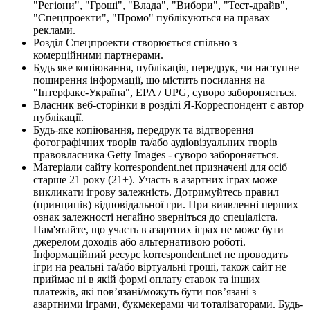
"Регіони", "Гроші", "Влада", "Вибори", "Тест-драйв",
"Спецпроекти", "Промо" публікуються на правах
реклами.
Розділ Спецпроекти створюється спільно з
комерційними партнерами.
Будь яке копіювання, публікація, передрук, чи наступне
поширення інформації, що містить посилання на
"Інтерфакс-Україна", EPA / UPG, суворо забороняється.
Власник веб-сторінки в розділі Я-Корреспондент є автор
публікації.
Будь-яке копіювання, передрук та відтворення
фотографічних творів та/або аудіовізуальних творів
правовласника Getty Images - суворо забороняється.
Матеріали сайту korrespondent.net призначені для осіб
старше 21 року (21+). Участь в азартних іграх може
викликати ігрову залежність. Дотримуйтесь правил
(принципів) відповідальної гри. При виявленні перших
ознак залежності негайно зверніться до спеціаліста.
Пам'ятайте, що участь в азартних іграх не може бути
джерелом доходів або альтернативою роботі.
Інформаційний ресурс korrespondent.net не проводить
ігри на реальні та/або віртуальні гроші, також сайт не
приймає ні в якій формі оплату ставок та інших
платежів, які пов’язані/можуть бути пов’язані з
азартними іграми, букмекерами чи тоталізаторами. Будь-