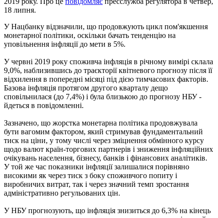
2019 року. Про це
повідомляє
пресслужба регулятора в четвер,
18 липня.
У Нацбанку відзначили, що продовжують цикл пом'якшення
монетарної політики, оскільки бачать тенденцію на
уповільнення інфляції до мети в 5%.
У червні 2019 року споживча інфляція в річному вимірі склала
9,0%, наблизившись до траєкторії квітневого прогнозу після її
відхилення в попередні місяці під дією тимчасових факторів.
Базова інфляція протягом другого кварталу дещо
сповільнилася (до 7,4%) і була близькою до прогнозу НБУ -
йдеться в повідомленні.
Зазначено, що жорстка монетарна політика продовжувала
бути вагомим фактором, який стримував фундаментальний
тиск на ціни, у тому числі через зміцнення обмінного курсу
щодо валют країн-торгових партнерів і зниження інфляційних
очікувань населення, бізнесу, банків і фінансових аналітиків.
У той же час показники інфляції залишалися порівняно
високими як через тиск з боку споживчого попиту і
виробничих витрат, так і через значний темп зростання
адміністративно регульованих цін.
У НБУ прогнозують, що інфляція знизиться до 6,3% на кінець