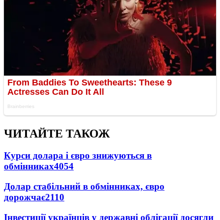
ЧИТАЙТЕ ТАКОЖ
Курси долара і євро знижуються в
обмінниках
4054
Долар стабільний в обмінниках, євро
дорожчає
2110
Інвестиції українців у державні облігації досягли