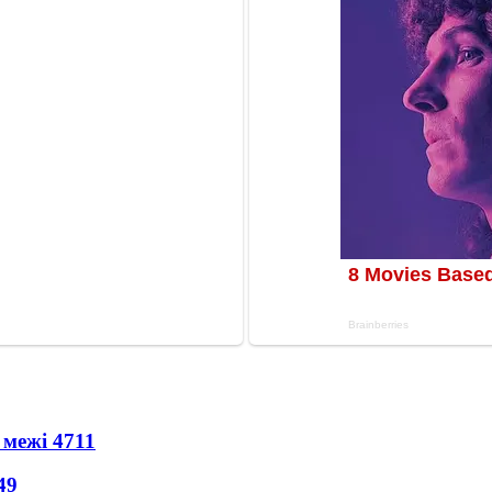
 межі
4711
49