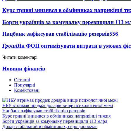
Курс гривні знизився в обмінниках наприкінці т
Борги українців за комуналку перевищили 113 м
Нацбанк зафіксував стабілізацію резервів
556
Гроші
Як ФОП оптимізувати витрати в умовах фіск
Читати коментарі
Новини фінансів
Останні
Популярні
Коментовані
НБУ втримав продаж доларів вище психологічної межі
Нацбанк зафіксував стабілізацію резервів
Курс гривні знизився в обмінниках наприкінці тижня
Борги українців за комуналку перевищили 113 млрд
Долар стабільний в обмінниках, євро дорожчає