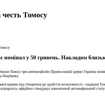
 честь Томосу
Томосу
є номінал у 50 гривень. Накладом близь
дання Томосу про автокефалію Православній церкві України
номін
ба Нацбанку.
ької церкви від створення до здобуття незалежності - надання Т
тріархату, офіційно стверджує канонічний автокефальний статус