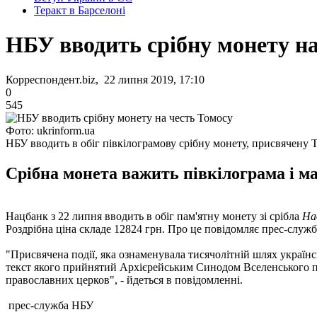
Теракт в Барселоні
НБУ вводить срібну монету на
Корреспондент.biz, 22 липня 2019, 17:10
0
545
Фото: ukrinform.ua
НБУ вводить в обіг півкілограмову срібну монету, присвячену 
Срібна монета важить півкілограма і ма
Нацбанк з 22 липня вводить в обіг пам'ятну монету зі срібла
На
Роздрібна ціна складе 12824 грн. Про це повідомляє прес-служ
"Присвячена події, яка ознаменувала тисячолітній шлях українс
текст якого прийнятий Архієрейським Синодом Вселенського па
православних церков", - йдеться в повідомленні.
прес-служба НБУ