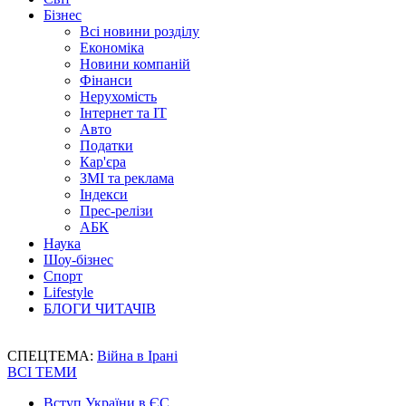
Бізнес
Всі новини розділу
Економіка
Новини компаній
Фінанси
Нерухомість
Інтернет та IT
Авто
Податки
Кар'єра
ЗМІ та реклама
Індекси
Прес-релізи
АБК
Наука
Шоу-бізнес
Спорт
Lifestyle
БЛОГИ ЧИТАЧІВ
СПЕЦТЕМА:
Війна в Ірані
ВСІ ТЕМИ
Вступ України в ЄС