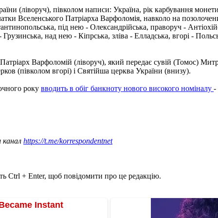
їни (ліворуч), півколом написи: Україна, рік карбування монети 2
чатки Вселенського Патріарха Варфоломія, навколо на позолоче
стантинопольська, під нею - Олександрійська, праворуч - Антіохій
 - Грузинська, над нею - Кіпрська, зліва - Елладська, вгорі - Поль
Патріарх Варфоломій (ліворуч), який передає сувій (Томос) Митр
ков (півколом вгорі) і Святійша церква України (внизу).
точного року
вводить в обіг банкноту нового високого номіналу
-
ш канал
https://t.me/korrespondentnet
ь Ctrl + Enter, щоб повідомити про це редакцію.