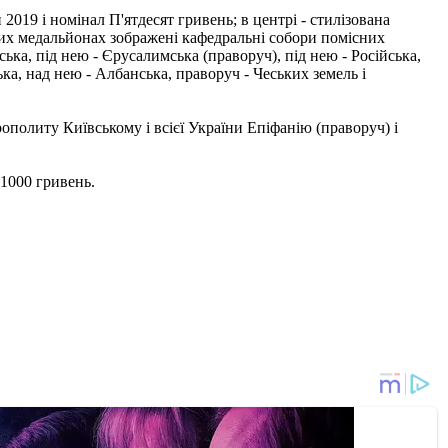
019 і номінал П'ятдесят гривень; в центрі - стилізована
них медальйонах зображені кафедральні собори помісних
ська, під нею - Єрусалимська (праворуч), під нею - Російська,
ська, над нею - Албанська, праворуч - Чеських земель і
ополиту Київському і всієї України Епіфанію (праворуч) і
 1000 гривень.