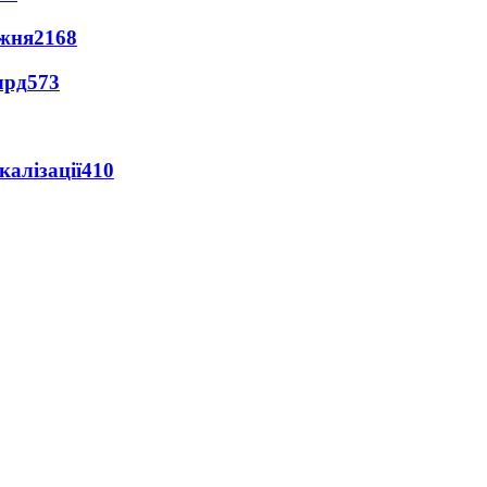
ижня
2168
лрд
573
алізації
410