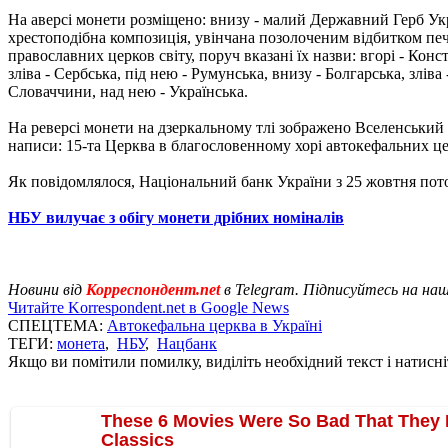
На аверсі монети розміщено: внизу - малий Державний Герб Укра
хрестоподібна композиція, увінчана позолоченим відбитком пе
православних церков світу, поруч вказані їх назви: вгорі - Кон
зліва - Сербська, під нею - Румунська, внизу - Болгарська, зліва
Словаччини, над нею - Українська.
На реверсі монети на дзеркальному тлі зображено Вселенський 
написи: 15-та Церква в благословенному хорі автокефальних цер
Як повідомлялося, Національний банк України з 25 жовтня по
НБУ вилучає з обігу монети дрібних номіналів
Новини від
Корреспондент.net
в Telegram. Підписуйтесь на на
Читайте Korrespondent.net в Google News
СПЕЦТЕМА:
Автокефальна церква в Україні
ТЕГИ:
монета
,
НБУ
,
Нацбанк
Якщо ви помітили помилку, виділіть необхідний текст і натисніт