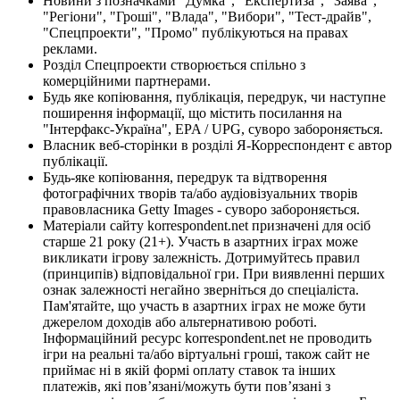
Новини з позначками "Думка", "Експертиза", "Заява",
"Регіони", "Гроші", "Влада", "Вибори", "Тест-драйв",
"Спецпроекти", "Промо" публікуються на правах
реклами.
Розділ Спецпроекти створюється спільно з
комерційними партнерами.
Будь яке копіювання, публікація, передрук, чи наступне
поширення інформації, що містить посилання на
"Інтерфакс-Україна", EPA / UPG, суворо забороняється.
Власник веб-сторінки в розділі Я-Корреспондент є автор
публікації.
Будь-яке копіювання, передрук та відтворення
фотографічних творів та/або аудіовізуальних творів
правовласника Getty Images - суворо забороняється.
Матеріали сайту korrespondent.net призначені для осіб
старше 21 року (21+). Участь в азартних іграх може
викликати ігрову залежність. Дотримуйтесь правил
(принципів) відповідальної гри. При виявленні перших
ознак залежності негайно зверніться до спеціаліста.
Пам'ятайте, що участь в азартних іграх не може бути
джерелом доходів або альтернативою роботі.
Інформаційний ресурс korrespondent.net не проводить
ігри на реальні та/або віртуальні гроші, також сайт не
приймає ні в якій формі оплату ставок та інших
платежів, які пов’язані/можуть бути пов’язані з