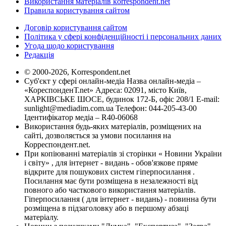
Використання матеріалів korrespondent.net
Правила користування сайтом
Договір користування сайтом
Політика у сфері конфіденційності і персональних даних
Угода щодо користування
Редакція
© 2000-2026, Korrespondent.net
Суб'єкт у сфері онлайн-медіа Назва онлайн-медіа –
«КореспонденТ.net» Адреса: 02091, місто Київ,
ХАРКІВСЬКЕ ШОСЕ, будинок 172-Б, офіс 208/1 E-mail:
sunlight@mediadim.com.ua
Телефон: 044-205-43-00
Ідентифікатор медіа – R40-06068
Використання будь-яких матеріалів, розміщених на
сайті, дозволяється за умови посилання на
Корреспондент.net.
При копіюванні матеріалів зі сторінки « Новини України
і світу» , для інтернет - видань - обов'язкове пряме
відкрите для пошукових систем гіперпосилання .
Посилання має бути розміщена в незалежності від
повного або часткового використання матеріалів.
Гіперпосилання ( для інтернет - видань) - повинна бути
розміщена в підзаголовку або в першому абзаці
матеріалу.