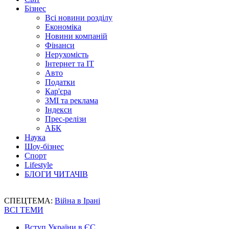
Бізнес
Всі новини розділу
Економіка
Новини компаній
Фінанси
Нерухомість
Інтернет та IT
Авто
Податки
Кар'єра
ЗМІ та реклама
Індекси
Прес-релізи
АБК
Наука
Шоу-бізнес
Спорт
Lifestyle
БЛОГИ ЧИТАЧІВ
СПЕЦТЕМА:
Війна в Ірані
ВСІ ТЕМИ
Вступ України в ЄС