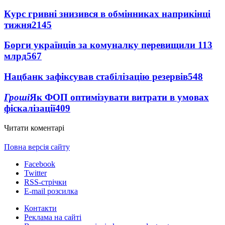
Курс гривні знизився в обмінниках наприкінці
тижня
2145
Борги українців за комуналку перевищили 113
млрд
567
Нацбанк зафіксував стабілізацію резервів
548
Гроші
Як ФОП оптимізувати витрати в умовах
фіскалізації
409
Читати коментарі
Повна версія сайту
Facebook
Twitter
RSS-стрічки
E-mail розсилка
Контакти
Реклама на сайті