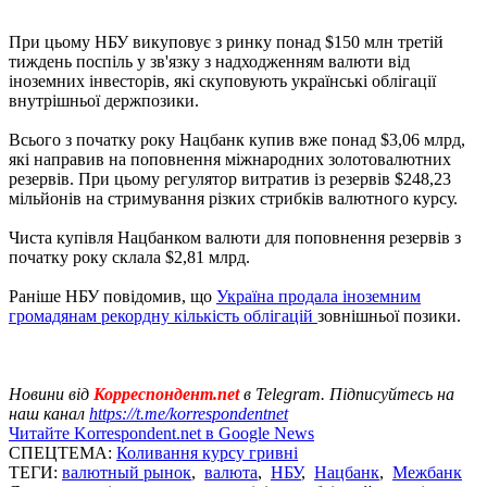
При цьому НБУ викуповує з ринку понад $150 млн третій
тиждень поспіль у зв'язку з надходженням валюти від
іноземних інвесторів, які скуповують українські облігації
внутрішньої держпозики.
Всього з початку року Нацбанк купив вже понад $3,06 млрд,
які направив на поповнення міжнародних золотовалютних
резервів. При цьому регулятор витратив із резервів $248,23
мільйонів на стримування різких стрибків валютного курсу.
Чиста купівля Нацбанком валюти для поповнення резервів з
початку року склала $2,81 млрд.
Раніше НБУ повідомив, що
Україна продала іноземним
громадянам рекордну кількість облігацій
зовнішньої позики.
Новини від
Корреспондент.net
в Telegram. Підписуйтесь на
наш канал
https://t.me/korrespondentnet
Читайте Korrespondent.net в Google News
СПЕЦТЕМА:
Коливання курсу гривні
ТЕГИ:
валютный рынок
,
валюта
,
НБУ
,
Нацбанк
,
Межбанк