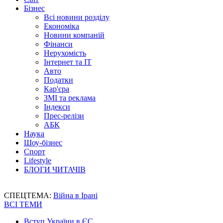
Бізнес
Всі новини розділу
Економіка
Новини компаній
Фінанси
Нерухомість
Інтернет та IT
Авто
Податки
Кар'єра
ЗМІ та реклама
Індекси
Прес-релізи
АБК
Наука
Шоу-бізнес
Спорт
Lifestyle
БЛОГИ ЧИТАЧІВ
СПЕЦТЕМА:
Війна в Ірані
ВСІ ТЕМИ
Вступ України в ЄС