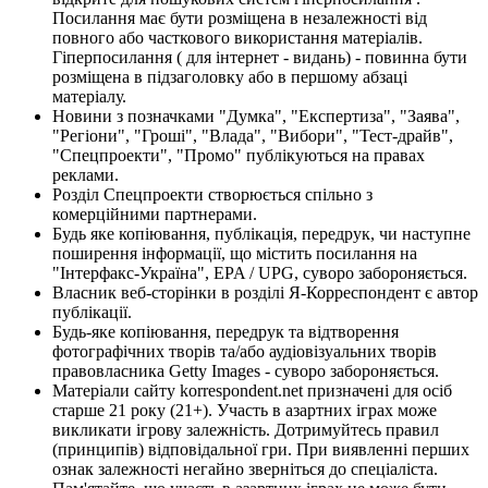
Посилання має бути розміщена в незалежності від
повного або часткового використання матеріалів.
Гіперпосилання ( для інтернет - видань) - повинна бути
розміщена в підзаголовку або в першому абзаці
матеріалу.
Новини з позначками "Думка", "Експертиза", "Заява",
"Регіони", "Гроші", "Влада", "Вибори", "Тест-драйв",
"Спецпроекти", "Промо" публікуються на правах
реклами.
Розділ Спецпроекти створюється спільно з
комерційними партнерами.
Будь яке копіювання, публікація, передрук, чи наступне
поширення інформації, що містить посилання на
"Інтерфакс-Україна", EPA / UPG, суворо забороняється.
Власник веб-сторінки в розділі Я-Корреспондент є автор
публікації.
Будь-яке копіювання, передрук та відтворення
фотографічних творів та/або аудіовізуальних творів
правовласника Getty Images - суворо забороняється.
Матеріали сайту korrespondent.net призначені для осіб
старше 21 року (21+). Участь в азартних іграх може
викликати ігрову залежність. Дотримуйтесь правил
(принципів) відповідальної гри. При виявленні перших
ознак залежності негайно зверніться до спеціаліста.