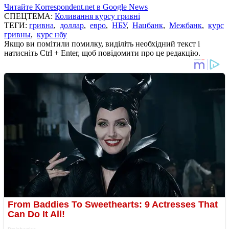
Читайте Korrespondent.net в Google News
СПЕЦТЕМА:
Коливання курсу гривні
ТЕГИ:
гривна
,
доллар
,
евро
,
НБУ
,
Нацбанк
,
Межбанк
,
курс
гривны
,
курс нбу
Якщо ви помітили помилку, виділіть необхідний текст і
натисніть Ctrl + Enter, щоб повідомити про це редакцію.