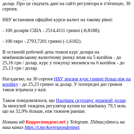
долар. Про це свідчать дані на сайті регулятора в п'ятницю, 30
серпня.
НБУ встановив офіційні курси валют на такому рівні:
- 100 доларів США - 2514,4111 гривні (-8,8188);
- 100 євро - 2793,7201 гривні (-1,6182).
В останній робочий день тижня курс долара на
міжбанківському валютному ринку впав на 5 копійок - до
25,16 грн / долар, курс у покупці знизився на 6 копійок - до
25,13 грн / долар.
Нагадаємо, на 30 серпня
НБУ знизив курс гривні більш ніж на
копійку
- до 25,23 гривні за долар. У попередні дні гривня
також втрачала у вазі.
Також повідомлялося, що
Нацбанк скуповує дешевий долар
.
За минулий тиждень регулятор купив на міжбанку 79,5 млн,
що на 32,9% більше, ніж тижнем раніше.
Новини від
Корреспондент.net
у Telegram. Підписуйтесь на
наш канал
https://t.me/korrespondentnet
.