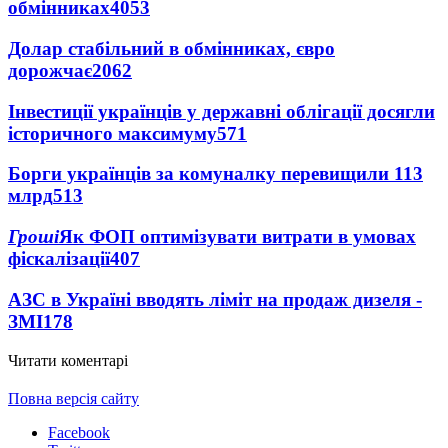
обмінниках
4053
Долар стабільний в обмінниках, євро
дорожчає
2062
Інвестиції українців у державні облігації досягли
історичного максимуму
571
Борги українців за комуналку перевищили 113
млрд
513
Гроші
Як ФОП оптимізувати витрати в умовах
фіскалізації
407
АЗС в Україні вводять ліміт на продаж дизеля -
ЗМІ
178
Читати коментарі
Повна версія сайту
Facebook