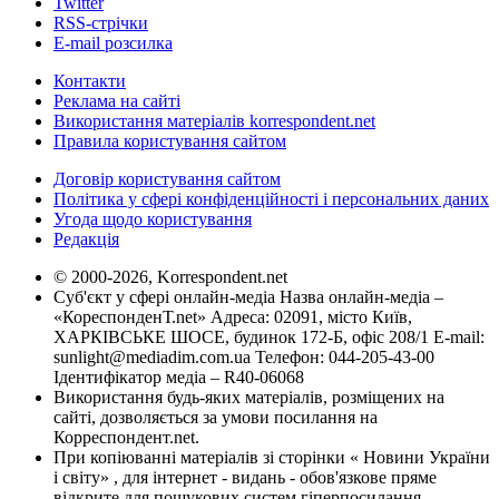
Twitter
RSS-стрічки
E-mail розсилка
Контакти
Реклама на сайті
Використання матеріалів korrespondent.net
Правила користування сайтом
Договір користування сайтом
Політика у сфері конфіденційності і персональних даних
Угода щодо користування
Редакція
© 2000-2026, Korrespondent.net
Суб'єкт у сфері онлайн-медіа Назва онлайн-медіа –
«КореспонденТ.net» Адреса: 02091, місто Київ,
ХАРКІВСЬКЕ ШОСЕ, будинок 172-Б, офіс 208/1 E-mail:
sunlight@mediadim.com.ua
Телефон: 044-205-43-00
Ідентифікатор медіа – R40-06068
Використання будь-яких матеріалів, розміщених на
сайті, дозволяється за умови посилання на
Корреспондент.net.
При копіюванні матеріалів зі сторінки « Новини України
і світу» , для інтернет - видань - обов'язкове пряме
відкрите для пошукових систем гіперпосилання .