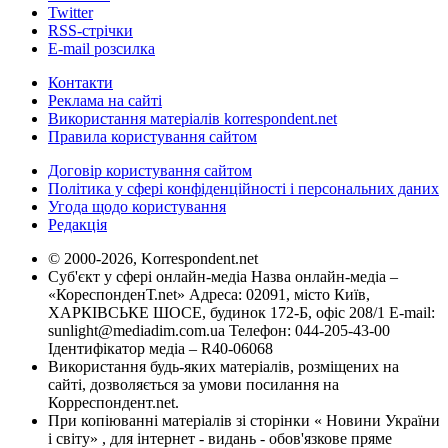
Twitter
RSS-стрічки
E-mail розсилка
Контакти
Реклама на сайті
Використання матеріалів korrespondent.net
Правила користування сайтом
Договір користування сайтом
Політика у сфері конфіденційності і персональних даних
Угода щодо користування
Редакція
© 2000-2026, Korrespondent.net
Суб'єкт у сфері онлайн-медіа Назва онлайн-медіа –
«КореспонденТ.net» Адреса: 02091, місто Київ,
ХАРКІВСЬКЕ ШОСЕ, будинок 172-Б, офіс 208/1 E-mail:
sunlight@mediadim.com.ua
Телефон: 044-205-43-00
Ідентифікатор медіа – R40-06068
Використання будь-яких матеріалів, розміщених на
сайті, дозволяється за умови посилання на
Корреспондент.net.
При копіюванні матеріалів зі сторінки « Новини України
і світу» , для інтернет - видань - обов'язкове пряме