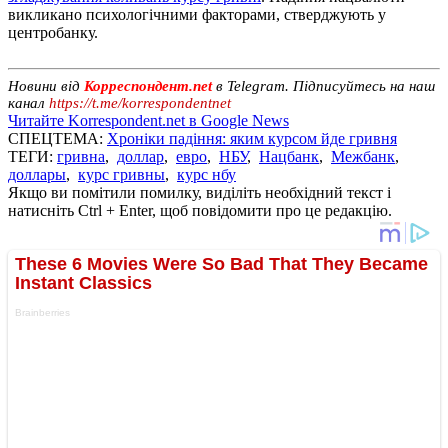
викликано психологічними факторами, стверджують у
центробанку.
Новини від
Корреспондент.net
в Telegram. Підписуйтесь на наш
канал
https://t.me/korrespondentnet
Читайте Korrespondent.net в Google News
СПЕЦТЕМА:
Хроніки падіння: яким курсом йде гривня
ТЕГИ:
гривна
,
доллар
,
евро
,
НБУ
,
Нацбанк
,
Межбанк
,
доллары
,
курс гривны
,
курс нбу
Якщо ви помітили помилку, виділіть необхідний текст і
натисніть Ctrl + Enter, щоб повідомити про це редакцію.