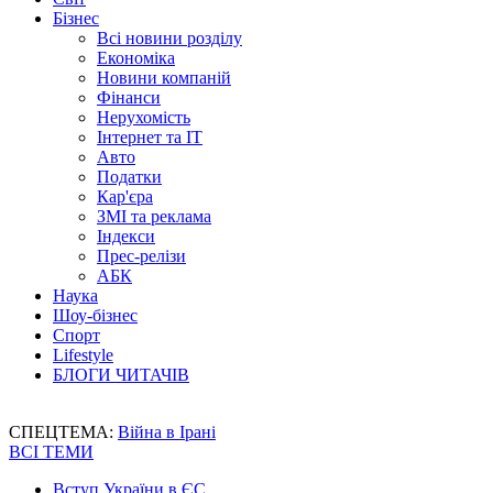
Бізнес
Всі новини розділу
Економіка
Новини компаній
Фінанси
Нерухомість
Інтернет та IT
Авто
Податки
Кар'єра
ЗМІ та реклама
Індекси
Прес-релізи
АБК
Наука
Шоу-бізнес
Спорт
Lifestyle
БЛОГИ ЧИТАЧІВ
СПЕЦТЕМА:
Війна в Ірані
ВСІ ТЕМИ
Вступ України в ЄС