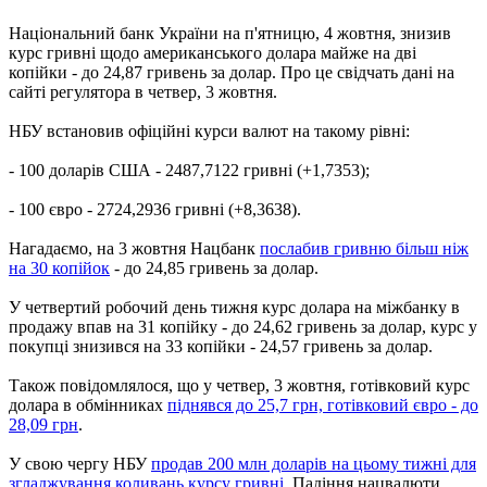
Національний банк України на п'ятницю, 4 жовтня, знизив
курс гривні щодо американського долара майже на дві
копійки - до 24,87 гривень за долар. Про це свідчать дані на
сайті регулятора в четвер, 3 жовтня.
НБУ встановив офіційні курси валют на такому рівні:
- 100 доларів США - 2487,7122 гривні (+1,7353);
- 100 євро - 2724,2936 гривні (+8,3638).
Нагадаємо, на 3 жовтня Нацбанк
послабив гривню більш ніж
на 30 копійок
- до 24,85 гривень за долар.
У четвертий робочий день тижня курс долара на міжбанку в
продажу впав на 31 копійку - до 24,62 гривень за долар, курс у
покупці знизився на 33 копійки - 24,57 гривень за долар.
Також повідомлялося, що у четвер, 3 жовтня, готівковий курс
долара в обмінниках
піднявся до 25,7 грн, готівковий євро - до
28,09 грн
.
У свою чергу НБУ
продав 200 млн доларів на цьому тижні для
згладжування коливань курсу гривні
. Падіння нацвалюти