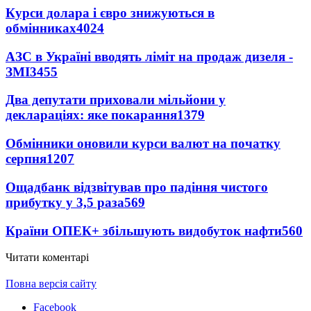
Курси долара і євро знижуються в
обмінниках
4024
АЗС в Україні вводять ліміт на продаж дизеля -
ЗМІ
3455
Два депутати приховали мільйони у
деклараціях: яке покарання
1379
Обмінники оновили курси валют на початку
серпня
1207
Ощадбанк відзвітував про падіння чистого
прибутку у 3,5 раза
569
Країни ОПЕК+ збільшують видобуток нафти
560
Читати коментарі
Повна версія сайту
Facebook