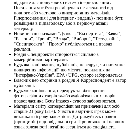
відкрите для пошукових систем гіперпосилання .
Посилання має бути розміщена в незалежності від
повного або часткового використання матеріалів.
Гіперпосилання ( для інтернет - видань) - повинна бути
розміщена в підзаголовку або в першому абзаці
матеріалу.
Новини з позначками "Думка", "Експертиза", "Заява",
"Регіони", "Гроші", "Влада", "Вибори", "Тест-драйв",
"Спецпроекти", "Промо" публікуються на правах
реклами.
Розділ Спецпроекти створюється спільно з
комерційними партнерами.
Будь яке копіювання, публікація, передрук, чи наступне
поширення інформації, що містить посилання на
"Інтерфакс-Україна", EPA / UPG, суворо забороняється.
Власник веб-сторінки в розділі Я-Корреспондент є автор
публікації.
Будь-яке копіювання, передрук та відтворення
фотографічних творів та/або аудіовізуальних творів
правовласника Getty Images - суворо забороняється.
Матеріали сайту korrespondent.net призначені для осіб
старше 21 року (21+). Участь в азартних іграх може
викликати ігрову залежність. Дотримуйтесь правил
(принципів) відповідальної гри. При виявленні перших
ознак залежності негайно зверніться до спеціаліста.