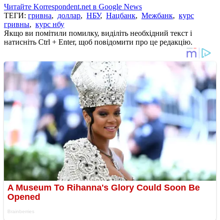
Читайте Korrespondent.net в Google News
ТЕГИ:
гривна
,
доллар
,
НБУ
,
Нацбанк
,
Межбанк
,
курс
гривны
,
курс нбу
Якщо ви помітили помилку, виділіть необхідний текст і
натисніть Ctrl + Enter, щоб повідомити про це редакцію.