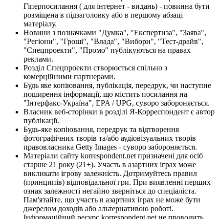
Гіперпосилання ( для інтернет - видань) - повинна бути
розміщена в підзаголовку або в першому абзаці
матеріалу.
Новини з позначками "Думка", "Експертиза", "Заява",
"Регіони", "Гроші", "Влада", "Вибори", "Тест-драйв",
"Спецпроекти", "Промо" публікуються на правах
реклами.
Розділ Спецпроекти створюється спільно з
комерційними партнерами.
Будь яке копіювання, публікація, передрук, чи наступне
поширення інформації, що містить посилання на
"Інтерфакс-Україна", EPA / UPG, суворо забороняється.
Власник веб-сторінки в розділі Я-Корреспондент є автор
публікації.
Будь-яке копіювання, передрук та відтворення
фотографічних творів та/або аудіовізуальних творів
правовласника Getty Images - суворо забороняється.
Матеріали сайту korrespondent.net призначені для осіб
старше 21 року (21+). Участь в азартних іграх може
викликати ігрову залежність. Дотримуйтесь правил
(принципів) відповідальної гри. При виявленні перших
ознак залежності негайно зверніться до спеціаліста.
Пам'ятайте, що участь в азартних іграх не може бути
джерелом доходів або альтернативою роботі.
Інформаційний ресурс korrespondent.net не проводить