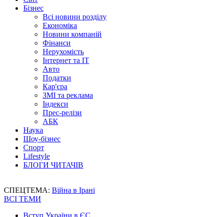
Бізнес
Всі новини розділу
Економіка
Новини компаній
Фінанси
Нерухомість
Інтернет та IT
Авто
Податки
Кар'єра
ЗМІ та реклама
Індекси
Прес-релізи
АБК
Наука
Шоу-бізнес
Спорт
Lifestyle
БЛОГИ ЧИТАЧІВ
СПЕЦТЕМА:
Війна в Ірані
ВСІ ТЕМИ
Вступ України в ЄС