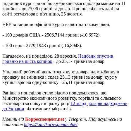
підвищив курс гривні до американського долара майже на 11
копійок - до 25,06 гривні за долар. Про це свідчать дані на
сайті регулятора в п'ятницю, 25 жовтня.
НБУ встановив офіційні курси валют на такому рівні:
- 100 доларів США - 2506,7144 гривні (-10,6972);
- 100 євро - 2779,1943 гривні (-16,8948).
Нагадаємо, на понеділок, 28 вересня,
Нацбанк опустив
гривню на шість копійок
- до 25,17 гривні за долар.
У перший робочий день тижня курс долара на міжбанку в
продажу не змінився і склав 25,13 гривні за долар, курс у
купівлі зріс на одну копійку - 25,11 гривні за долар.
Раніше в понеділок стало відомо повідомлялося, що
Міністерство економічного розвитку, торгівлі та сільського
господарства очікує в цьому році
12 млрд доларів надходжень
до України
від трудових мігрантів.
Новини від
Корреспондент.net
у Telegram. Підписуйтесь на
наш канал
https://t.me/korrespondentnet
.