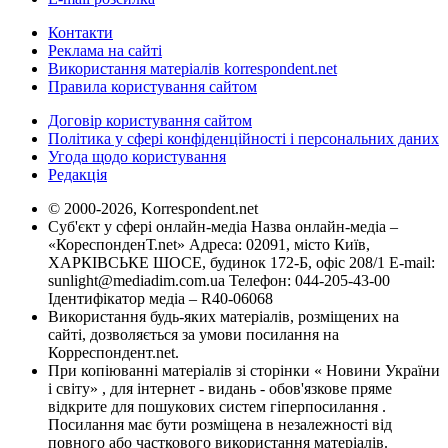
Контакти
Реклама на сайті
Використання матеріалів korrespondent.net
Правила користування сайтом
Договір користування сайтом
Політика у сфері конфіденційності і персональних даних
Угода щодо користування
Редакція
© 2000-2026, Korrespondent.net
Суб'єкт у сфері онлайн-медіа Назва онлайн-медіа –
«КореспонденТ.net» Адреса: 02091, місто Київ,
ХАРКІВСЬКЕ ШОСЕ, будинок 172-Б, офіс 208/1 E-mail:
sunlight@mediadim.com.ua
Телефон: 044-205-43-00
Ідентифікатор медіа – R40-06068
Використання будь-яких матеріалів, розміщених на
сайті, дозволяється за умови посилання на
Корреспондент.net.
При копіюванні матеріалів зі сторінки « Новини України
і світу» , для інтернет - видань - обов'язкове пряме
відкрите для пошукових систем гіперпосилання .
Посилання має бути розміщена в незалежності від
повного або часткового використання матеріалів.