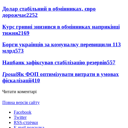
Долар стабільний в обмінниках, євро
дорожчає
2252
Курс гривні знизився в обмінниках наприкінці
тижня
2169
Борги українців за комуналку перевищили 113
млрд
573
Нацбанк зафіксував стабілізацію резервів
557
Гроші
Як ФОП оптимізувати витрати в умовах
фіскалізації
410
Читати коментарі
Повна версія сайту
Facebook
Twitter
RSS-стрічки
E-mail розсилка