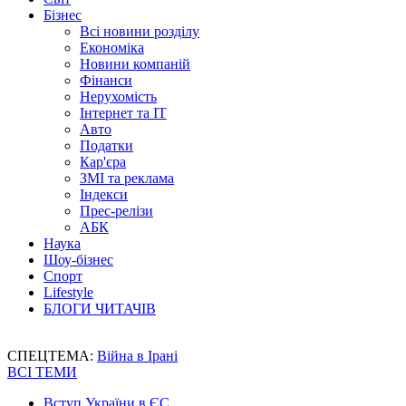
Бізнес
Всі новини розділу
Економіка
Новини компаній
Фінанси
Нерухомість
Інтернет та IT
Авто
Податки
Кар'єра
ЗМІ та реклама
Індекси
Прес-релізи
АБК
Наука
Шоу-бізнес
Спорт
Lifestyle
БЛОГИ ЧИТАЧІВ
СПЕЦТЕМА:
Війна в Ірані
ВСІ ТЕМИ
Вступ України в ЄС