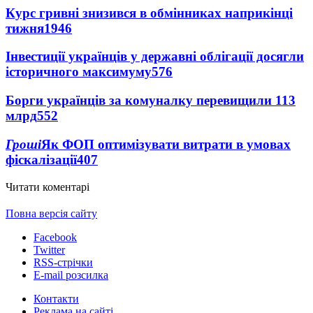
Курс гривні знизився в обмінниках наприкінці
тижня
1946
Інвестиції українців у державні облігації досягли
історичного максимуму
576
Борги українців за комуналку перевищили 113
млрд
552
Гроші
Як ФОП оптимізувати витрати в умовах
фіскалізації
407
Читати коментарі
Повна версія сайту
Facebook
Twitter
RSS-стрічки
E-mail розсилка
Контакти
Реклама на сайті