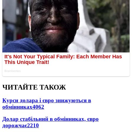
ЧИТАЙТЕ ТАКОЖ
Курси долара і євро знижуються в
обмінниках
4062
Долар стабільний в обмінниках, євро
дорожчає
2210