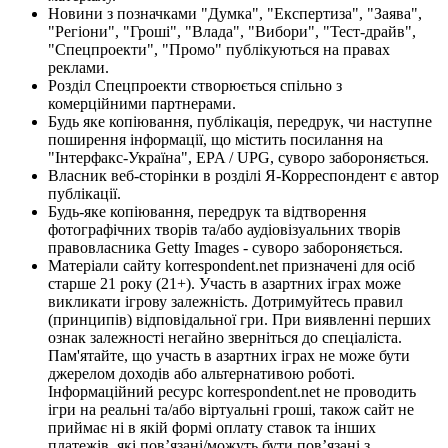
Новини з позначками "Думка", "Експертиза", "Заява",
"Регіони", "Гроші", "Влада", "Вибори", "Тест-драйв",
"Спецпроекти", "Промо" публікуються на правах
реклами.
Розділ Спецпроекти створюється спільно з
комерційними партнерами.
Будь яке копіювання, публікація, передрук, чи наступне
поширення інформації, що містить посилання на
"Інтерфакс-Україна", EPA / UPG, суворо забороняється.
Власник веб-сторінки в розділі Я-Корреспондент є автор
публікації.
Будь-яке копіювання, передрук та відтворення
фотографічних творів та/або аудіовізуальних творів
правовласника Getty Images - суворо забороняється.
Матеріали сайту korrespondent.net призначені для осіб
старше 21 року (21+). Участь в азартних іграх може
викликати ігрову залежність. Дотримуйтесь правил
(принципів) відповідальної гри. При виявленні перших
ознак залежності негайно зверніться до спеціаліста.
Пам'ятайте, що участь в азартних іграх не може бути
джерелом доходів або альтернативою роботі.
Інформаційний ресурс korrespondent.net не проводить
ігри на реальні та/або віртуальні гроші, також сайт не
приймає ні в якій формі оплату ставок та інших
платежів, які пов’язані/можуть бути пов’язані з