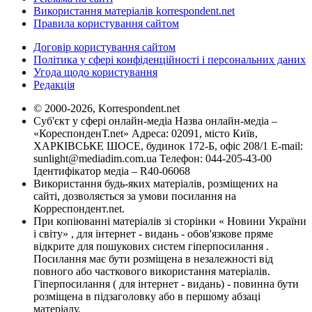
Використання матеріалів korrespondent.net
Правила користування сайтом
Договір користування сайтом
Політика у сфері конфіденційності і персональних даних
Угода щодо користування
Редакція
© 2000-2026, Korrespondent.net
Суб'єкт у сфері онлайн-медіа Назва онлайн-медіа –
«КореспонденТ.net» Адреса: 02091, місто Київ,
ХАРКІВСЬКЕ ШОСЕ, будинок 172-Б, офіс 208/1 E-mail:
sunlight@mediadim.com.ua
Телефон: 044-205-43-00
Ідентифікатор медіа – R40-06068
Використання будь-яких матеріалів, розміщених на
сайті, дозволяється за умови посилання на
Корреспондент.net.
При копіюванні матеріалів зі сторінки « Новини України
і світу» , для інтернет - видань - обов'язкове пряме
відкрите для пошукових систем гіперпосилання .
Посилання має бути розміщена в незалежності від
повного або часткового використання матеріалів.
Гіперпосилання ( для інтернет - видань) - повинна бути
розміщена в підзаголовку або в першому абзаці
матеріалу.