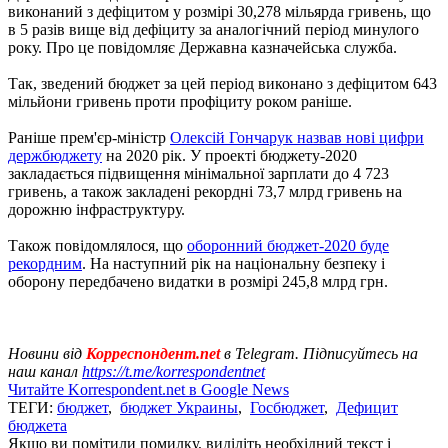
виконаний з дефіцитом у розмірі 30,278 мільярда гривень, що
в 5 разів вище від дефіциту за аналогічний період минулого
року. Про це повідомляє Державна казначейська служба.
Так, зведений бюджет за цей період виконано з дефіцитом 643
мільйони гривень проти профіциту роком раніше.
Раніше прем'єр-міністр
Олексій Гончарук назвав нові цифри
держбюджету
на 2020 рік. У проекті бюджету-2020
закладається підвищення мінімальної зарплати до 4 723
гривень, а також закладені рекордні 73,7 млрд гривень на
дорожню інфраструктуру.
Також повідомлялося, що
оборонний бюджет-2020 буде
рекордним
. На наступний рік на національну безпеку і
оборону передбачено видатки в розмірі 245,8 млрд грн.
Новини від
Корреспондент.net
в Telegram. Підписуйтесь на
наш канал
https://t.me/korrespondentnet
Читайте Korrespondent.net в Google News
ТЕГИ:
бюджет
,
бюджет Украины
,
Госбюджет
,
Дефицит
бюджета
Якщо ви помітили помилку, виділіть необхідний текст і