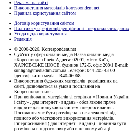
Реклама на сайті
Використання матеріалів korrespondent.net
Правила користування сайтом
Договір користування сайтом
Політика у сфері конфіденційності і персональних даних
Угода щодо користування
Редакція
© 2000-2026, Korrespondent.net
Суб'єкт у сфері онлайн-медіа Назва онлайн-медіа –
«КореспонденТ.net» Адреса: 02091, місто Київ,
ХАРКІВСЬКЕ ШОСЕ, будинок 172-Б, офіс 208/1 E-mail:
sunlight@mediadim.com.ua
Телефон: 044-205-43-00
Ідентифікатор медіа – R40-06068
Використання будь-яких матеріалів, розміщених на
сайті, дозволяється за умови посилання на
Корреспондент.net.
При копіюванні матеріалів зі сторінки « Новини України
і світу» , для інтернет - видань - обов'язкове пряме
відкрите для пошукових систем гіперпосилання .
Посилання має бути розміщена в незалежності від
повного або часткового використання матеріалів.
Гіперпосилання ( для інтернет - видань) - повинна бути
розміщена в підзаголовку або в першому абзаці