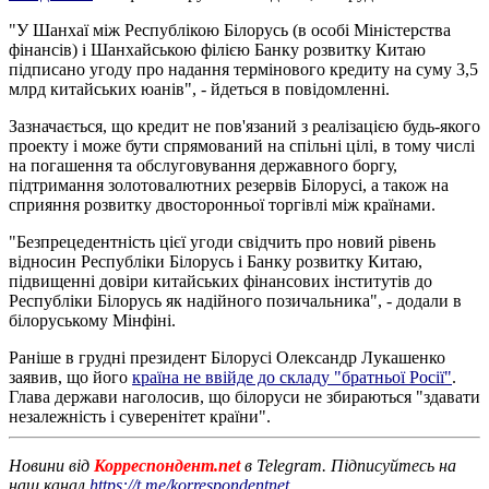
"У Шанхаї між Республікою Білорусь (в особі Міністерства
фінансів) і Шанхайською філією Банку розвитку Китаю
підписано угоду про надання термінового кредиту на суму 3,5
млрд китайських юанів", - йдеться в повідомленні.
Зазначається, що кредит не пов'язаний з реалізацією будь-якого
проекту і може бути спрямований на спільні цілі, в тому числі
на погашення та обслуговування державного боргу,
підтримання золотовалютних резервів Білорусі, а також на
сприяння розвитку двосторонньої торгівлі між країнами.
"Безпрецедентність цієї угоди свідчить про новий рівень
відносин Республіки Білорусь і Банку розвитку Китаю,
підвищенні довіри китайських фінансових інститутів до
Республіки Білорусь як надійного позичальника", - додали в
білоруському Мінфіні.
Раніше в грудні президент Білорусі Олександр Лукашенко
заявив, що його
країна не ввійде до складу "братньої Росії"
.
Глава держави наголосив, що білоруси не збираються "здавати
незалежність і суверенітет країни".
Новини від
Корреспондент.net
в Telegram. Підписуйтесь на
наш канал
https://t.me/korrespondentnet