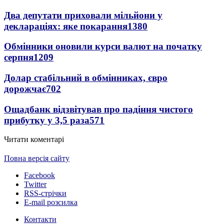
Два депутати приховали мільйони у
деклараціях: яке покарання
1380
Обмінники оновили курси валют на початку
серпня
1209
Долар стабільний в обмінниках, євро
дорожчає
702
Ощадбанк відзвітував про падіння чистого
прибутку у 3,5 раза
571
Читати коментарі
Повна версія сайту
Facebook
Twitter
RSS-стрічки
E-mail розсилка
Контакти