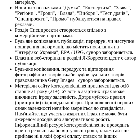
матеріалу.
Новини з позначками "Думка", "Експертиза", "Заява",
"Регіони", "Гроші", "Влада", "Вибори", "Тест-драйв",
"Спецпроекти", "Промо" публікуються на правах
реклами.
Розділ Спецпроекти створюється спільно з
комерційними партнерами.
Будь яке копіювання, публікація, передрук, чи наступне
поширення інформації, що містить посилання на
"Інтерфакс-Україна", EPA / UPG, суворо забороняється.
Власник веб-сторінки в розділі Я-Корреспондент є автор
публікації.
Будь-яке копіювання, передрук та відтворення
фотографічних творів та/або аудіовізуальних творів
правовласника Getty Images - суворо забороняється.
Матеріали сайту korrespondent.net призначені для осіб
старше 21 року (21+). Участь в азартних іграх може
викликати ігрову залежність. Дотримуйтесь правил
(принципів) відповідальної гри. При виявленні перших
ознак залежності негайно зверніться до спеціаліста.
Пам'ятайте, що участь в азартних іграх не може бути
джерелом доходів або альтернативою роботі.
Інформаційний ресурс korrespondent.net не проводить
ігри на реальні та/або віртуальні гроші, також сайт не
приймає ні в якій формі оплату ставок та інших