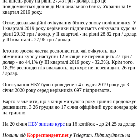
на кінець року на рівні 27,43 грн / долар. Про це
повідомляється доповіді Національного банку України за IV
квартал 2019 року.
Отже, девальваційні очікування бізнесу знову поліпшилися. У
I кварталі 2019 року керівники підприємств очікували курс на
рівні 29,32 грн / долар, у II кварталі - на рівні 28,82 грн / долар,
у III кварталі - 27,96 грн / долар.
Істотно зросла частка респондентів, які очікують, що
обмінний курс у наступні 12 місяців не перевищить 27 грн /
долар - до 44,1% (у III кварталі 2019 року - 32,3%). Крім того,
18,3% респондентів вважають, що курс не перевищить 26 грн
/ долар.
Опитування НБУ було проведене з 4 грудня 2019 року до 3
січня 2020 року серед керівників 697 підприємств.
Варто зазначити, що з кінця минулого року гривня продовжує
дешевшати. З 26 грудня до 17 січня офіційний курс долара зріс
на гривню.
На 20 січня
НБУ знизив курс
на 16 копійок - до 24,25 за долар.
Новини від
Корреспондент.net
у Telegram. Підписуйтесь на