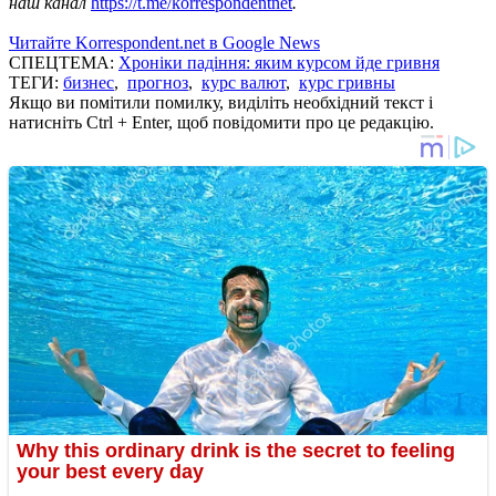
наш канал
https://t.me/korrespondentnet
.
Читайте Korrespondent.net в Google News
СПЕЦТЕМА:
Хроніки падіння: яким курсом йде гривня
ТЕГИ:
бизнес
,
прогноз
,
курс валют
,
курс гривны
Якщо ви помітили помилку, виділіть необхідний текст і
натисніть Ctrl + Enter, щоб повідомити про це редакцію.