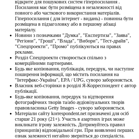
відкрите для пошукових систем гіперпосилання .
Посилання має бути розміщена в незалежності від
повного або часткового використання матеріалів.
Гіперпосилання ( для інтернет - видань) - повинна бути
розміщена в підзаголовку або в першому абзаці
матеріалу.
Новини з позначками "Думка", "Експертиза", "Заява",
"Регіони", "Гроші", "Влада", "Вибори", "Тест-драйв",
"Спецпроекти", "Промо" публікуються на правах
реклами.
Розділ Спецпроекти створюється спільно з
комерційними партнерами.
Будь яке копіювання, публікація, передрук, чи наступне
поширення інформації, що містить посилання на
"Інтерфакс-Україна", EPA / UPG, суворо забороняється.
Власник веб-сторінки в розділі Я-Корреспондент є автор
публікації.
Будь-яке копіювання, передрук та відтворення
фотографічних творів та/або аудіовізуальних творів
правовласника Getty Images - суворо забороняється.
Матеріали сайту korrespondent.net призначені для осіб
старше 21 року (21+). Участь в азартних іграх може
викликати ігрову залежність. Дотримуйтесь правил
(принципів) відповідальної гри. При виявленні перших
ознак залежності негайно зверніться до спеціаліста.