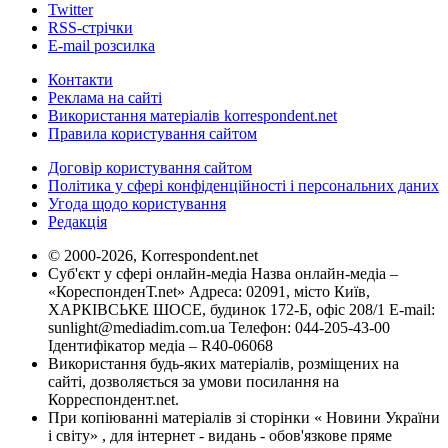
Twitter
RSS-стрічки
E-mail розсилка
Контакти
Реклама на сайті
Використання матеріалів korrespondent.net
Правила користування сайтом
Договір користування сайтом
Політика у сфері конфіденційності і персональних даних
Угода щодо користування
Редакція
© 2000-2026, Korrespondent.net
Суб'єкт у сфері онлайн-медіа Назва онлайн-медіа –
«КореспонденТ.net» Адреса: 02091, місто Київ,
ХАРКІВСЬКЕ ШОСЕ, будинок 172-Б, офіс 208/1 E-mail:
sunlight@mediadim.com.ua
Телефон: 044-205-43-00
Ідентифікатор медіа – R40-06068
Використання будь-яких матеріалів, розміщених на
сайті, дозволяється за умови посилання на
Корреспондент.net.
При копіюванні матеріалів зі сторінки « Новини України
і світу» , для інтернет - видань - обов'язкове пряме