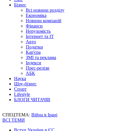
Бізнес
Всі новини розділу
Економіка
Новини компаній
Фінанси
Нерухомість
Інтернет та IT
Авто
Податки
Кар'єра
ЗМІ та реклама
Індекси
Прес-релізи
АБК
Наука
Шоу-бізнес
Спорт
Lifestyle
БЛОГИ ЧИТАЧІВ
СПЕЦТЕМА:
Війна в Ірані
ВСІ ТЕМИ
Вступ України в ЄС