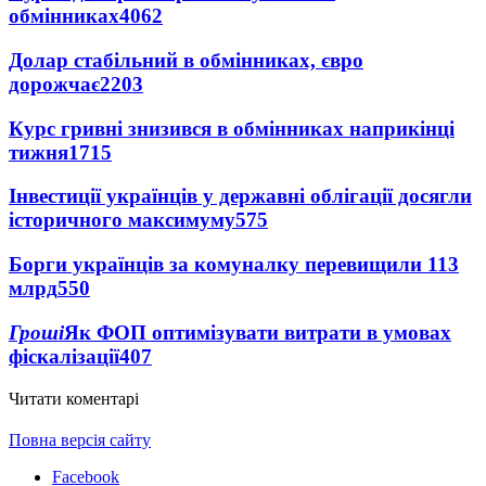
обмінниках
4062
Долар стабільний в обмінниках, євро
дорожчає
2203
Курс гривні знизився в обмінниках наприкінці
тижня
1715
Інвестиції українців у державні облігації досягли
історичного максимуму
575
Борги українців за комуналку перевищили 113
млрд
550
Гроші
Як ФОП оптимізувати витрати в умовах
фіскалізації
407
Читати коментарі
Повна версія сайту
Facebook