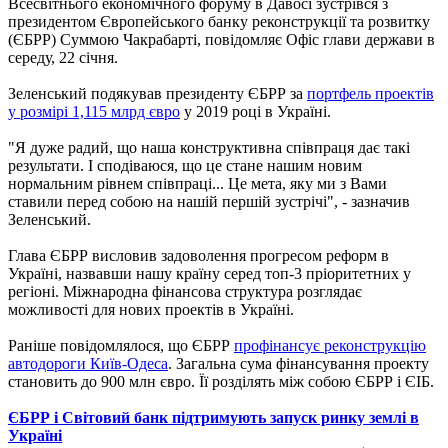
Всесвітнього економічного форуму в Давосі зустрівся з
президентом Європейського банку реконструкції та розвитку
(ЄБРР) Суммою Чакрабарті, повідомляє Офіс глави держави в
середу, 22 січня.
Зеленський подякував президенту ЄБРР за
портфель проектів
у розмірі 1,115 млрд євро
у 2019 році в Україні.
"Я дуже радий, що наша конструктивна співпраця дає такі
результати. І сподіваюся, що це стане нашим новим
нормальним рівнем співпраці... Це мета, яку ми з Вами
ставили перед собою на нашій першій зустрічі", - зазначив
Зеленський.
Глава ЄБРР висловив задоволення прогресом реформ в
Україні, назвавши нашу країну серед топ-3 пріоритетних у
регіоні. Міжнародна фінансова структура розглядає
можливості для нових проектів в Україні.
Раніше повідомлялося, що ЄБРР
профінансує реконструкцію
автодороги Київ-Одеса
. Загальна сума фінансування проекту
становить до 900 млн євро. Її розділять між собою ЄБРР і ЄІБ.
ЄБРР і Світовий банк підтримують запуск ринку землі в
Україні