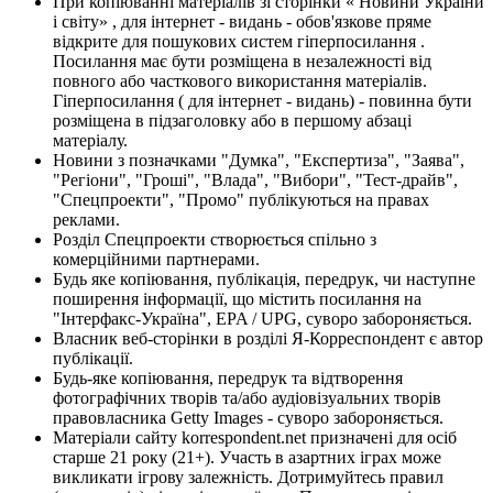
При копіюванні матеріалів зі сторінки « Новини України
і світу» , для інтернет - видань - обов'язкове пряме
відкрите для пошукових систем гіперпосилання .
Посилання має бути розміщена в незалежності від
повного або часткового використання матеріалів.
Гіперпосилання ( для інтернет - видань) - повинна бути
розміщена в підзаголовку або в першому абзаці
матеріалу.
Новини з позначками "Думка", "Експертиза", "Заява",
"Регіони", "Гроші", "Влада", "Вибори", "Тест-драйв",
"Спецпроекти", "Промо" публікуються на правах
реклами.
Розділ Спецпроекти створюється спільно з
комерційними партнерами.
Будь яке копіювання, публікація, передрук, чи наступне
поширення інформації, що містить посилання на
"Інтерфакс-Україна", EPA / UPG, суворо забороняється.
Власник веб-сторінки в розділі Я-Корреспондент є автор
публікації.
Будь-яке копіювання, передрук та відтворення
фотографічних творів та/або аудіовізуальних творів
правовласника Getty Images - суворо забороняється.
Матеріали сайту korrespondent.net призначені для осіб
старше 21 року (21+). Участь в азартних іграх може
викликати ігрову залежність. Дотримуйтесь правил