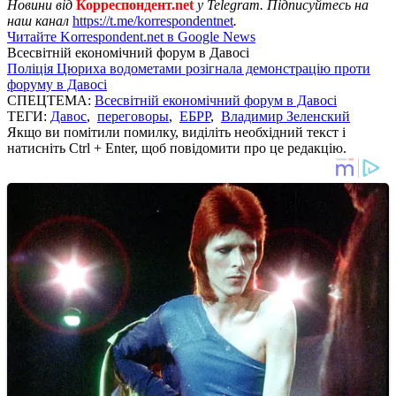
Новини від
Корреспондент.net
у Telegram. Підписуйтесь на
наш канал
https://t.me/korrespondentnet
.
Читайте Korrespondent.net в Google News
Всесвітній економічний форум в Давосі
Поліція Цюриха водометами розігнала демонстрацію проти
форуму в Давосі
СПЕЦТЕМА:
Всесвітній економічний форум в Давосі
ТЕГИ:
Давос
,
переговоры
,
ЕБРР
,
Владимир Зеленский
Якщо ви помітили помилку, виділіть необхідний текст і
натисніть Ctrl + Enter, щоб повідомити про це редакцію.