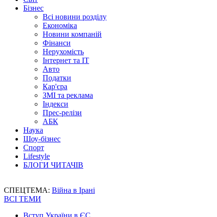
Бізнес
Всі новини розділу
Економіка
Новини компаній
Фінанси
Нерухомість
Інтернет та IT
Авто
Податки
Кар'єра
ЗМІ та реклама
Індекси
Прес-релізи
АБК
Наука
Шоу-бізнес
Спорт
Lifestyle
БЛОГИ ЧИТАЧІВ
СПЕЦТЕМА:
Війна в Ірані
ВСІ ТЕМИ
Вступ України в ЄС