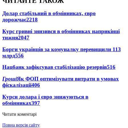
ЧИТАЙТЕ ТАКОЖ
Долар стабільний в обмінниках, євро
дорожчає
2218
Курс гривні знизився в обмінниках наприкінці
тижня
2047
Борги українців за комуналку перевищили 113
млрд
556
Нацбанк зафіксував стабілізацію резервів
516
Гроші
Як ФОП оптимізувати витрати в умовах
фіскалізації
406
Курси долара і євро знижуються в
обмінниках
397
Читати коментарі
Повна версія сайту