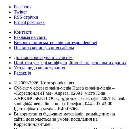
Facebook
Twitter
RSS-стрічки
E-mail розсилка
Контакти
Реклама на сайті
Використання матеріалів korrespondent.net
Правила користування сайтом
Договір користування сайтом
Політика у сфері конфіденційності і персональних даних
Угода щодо користування
Редакція
© 2000-2026, Korrespondent.net
Суб'єкт у сфері онлайн-медіа Назва онлайн-медіа –
«КореспонденТ.net» Адреса: 02091, місто Київ,
ХАРКІВСЬКЕ ШОСЕ, будинок 172-Б, офіс 208/1 E-mail:
sunlight@mediadim.com.ua
Телефон: 044-205-43-00
Ідентифікатор медіа – R40-06068
Використання будь-яких матеріалів, розміщених на
сайті, дозволяється за умови посилання на
Корреспондент.net.