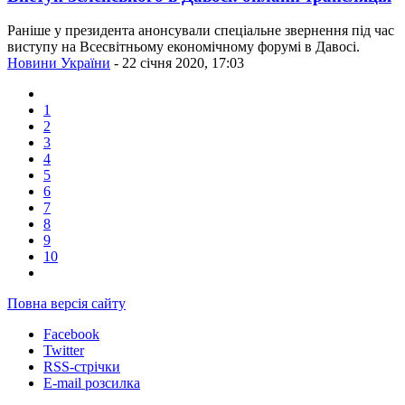
Раніше у президента анонсували спеціальне звернення під час
виступу на Всесвітньому економічному форумі в Давосі.
Новини України
- 22 січня 2020, 17:03
1
2
3
4
5
6
7
8
9
10
Повна версія сайту
Facebook
Twitter
RSS-стрічки
E-mail розсилка