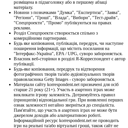
розміщена в підзаголовку або в першому абзаці
матеріалу.
Новини з позначками "Думка", "Експертиза", "Заява",
"Регіони", "Гроші", "Влада", "Вибори", "Тест-драйв",
"Спецпроекти", "Промо" публікуються на правах
реклами.
Розділ Спецпроекти створюється спільно з
комерційними партнерами.
Будь яке копіювання, публікація, передрук, чи наступне
поширення інформації, що містить посилання на
"Інтерфакс-Україна", EPA / UPG, суворо забороняється.
Власник веб-сторінки в розділі Я-Корреспондент є автор
публікації.
Будь-яке копіювання, передрук та відтворення
фотографічних творів та/або аудіовізуальних творів
правовласника Getty Images - суворо забороняється.
Матеріали сайту korrespondent.net призначені для осіб
старше 21 року (21+). Участь в азартних іграх може
викликати ігрову залежність. Дотримуйтесь правил
(принципів) відповідальної гри. При виявленні перших
ознак залежності негайно зверніться до спеціаліста.
Пам'ятайте, що участь в азартних іграх не може бути
джерелом доходів або альтернативою роботі.
Інформаційний ресурс korrespondent.net не проводить
ігри на реальні та/або віртуальні гроші, також сайт не