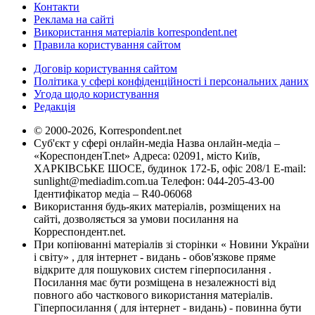
Контакти
Реклама на сайті
Використання матеріалів korrespondent.net
Правила користування сайтом
Договір користування сайтом
Політика у сфері конфіденційності і персональних даних
Угода щодо користування
Редакція
© 2000-2026, Korrespondent.net
Суб'єкт у сфері онлайн-медіа Назва онлайн-медіа –
«КореспонденТ.net» Адреса: 02091, місто Київ,
ХАРКІВСЬКЕ ШОСЕ, будинок 172-Б, офіс 208/1 E-mail:
sunlight@mediadim.com.ua
Телефон: 044-205-43-00
Ідентифікатор медіа – R40-06068
Використання будь-яких матеріалів, розміщених на
сайті, дозволяється за умови посилання на
Корреспондент.net.
При копіюванні матеріалів зі сторінки « Новини України
і світу» , для інтернет - видань - обов'язкове пряме
відкрите для пошукових систем гіперпосилання .
Посилання має бути розміщена в незалежності від
повного або часткового використання матеріалів.
Гіперпосилання ( для інтернет - видань) - повинна бути