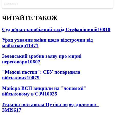
ЧИТАЙТЕ ТАКОЖ
Суд обрав запобіжний захід Стефанішиній
16818
Уряд ухвалив зміни щодо відстрочки від
мобілізації
11471
Зеленський зробив заяву про мирні
переговори
10607
"Медові пастки": СБУ попередила
військових
10079
Майора ВСП викрили на "допомозі"
військовому в СЗЧ
10035
Україна поставила Путіна перед дилемою -
ЗМІ
9617