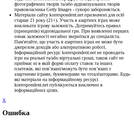
фотографічних творів та/або аудіовізуальних творів
правовласника Getty Images - суворо забороняється.
Матеріали сайту korrespondent.net призначені для осіб
старше 21 року (21+). Участь в азартних іграх може
викликати ігрову залежність. Дотримуйтесь правил
(принципів) відповідальної гри. При виявленні перших
ознак залежності негайно зверніться до спеціаліста.
Пам'ятайте, що участь в азартних іграх не може бути
джерелом доходів або альтернативою роботі.
Інформаційний ресурс korrespondent.net не проводить
ігри на реальні та/або віртуальні гроші, також сайт не
приймає ні в якій формі оплату ставок та інших
платежів, які пов’язані/можуть бути пов’язані з
азартними іграми, букмекерами чи тоталізаторами. Будь-
які матеріали на інформаційному ресурсі
korrespondent.net публікуються виключно в
інформаційних цілях.
X
Ошибка