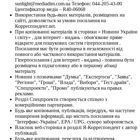
sunlight@mediadim.com.ua
Телефон: 044-205-43-00
Ідентифікатор медіа – R40-06068
Використання будь-яких матеріалів, розміщених на
сайті, дозволяється за умови посилання на
Корреспондент.net.
При копіюванні матеріалів зі сторінки « Новини України
і світу» , для інтернет - видань - обов'язкове пряме
відкрите для пошукових систем гіперпосилання .
Посилання має бути розміщена в незалежності від
повного або часткового використання матеріалів.
Гіперпосилання ( для інтернет - видань) - повинна бути
розміщена в підзаголовку або в першому абзаці
матеріалу.
Новини з позначками "Думка", "Експертиза", "Заява",
"Регіони", "Гроші", "Влада", "Вибори", "Тест-драйв",
"Спецпроекти", "Промо" публікуються на правах
реклами.
Розділ Спецпроекти створюється спільно з
комерційними партнерами.
Будь яке копіювання, публікація, передрук, чи наступне
поширення інформації, що містить посилання на
"Інтерфакс-Україна", EPA / UPG, суворо забороняється.
Власник веб-сторінки в розділі Я-Корреспондент є автор
публікації.
Будь-яке копіювання, передрук та відтворення