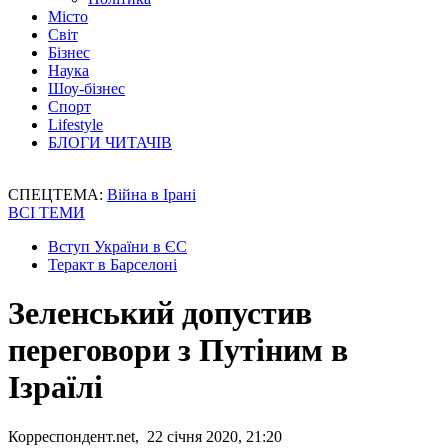
Місто
Світ
Бізнес
Наука
Шоу-бізнес
Спорт
Lifestyle
БЛОГИ ЧИТАЧІВ
СПЕЦТЕМА:
Війна в Ірані
ВСІ ТЕМИ
Вступ України в ЄС
Теракт в Барселоні
Зеленський допустив
переговори з Путіним в
Ізраїлі
Корреспондент.net, 22 січня 2020, 21:20