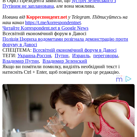
В Офісі Президента заявили, що
зустріч Зеленського з
Путіним не запланована
, але вона можлива.
Новини від
Корреспондент.net
у Telegram. Підписуйтесь на
наш канал
https://t.me/korrespondentnet
.
Читайте Korrespondent.net в Google News
Всесвітній економічний форум в Давосі
Поліція Цюриха водометами розігнала демонстрацію проти
форуму в Давосі
СПЕЦТЕМА:
Всесвітній економічний форум в Давосі
ТЕГИ:
Украина-Россия
,
Путин
,
Израиль
,
переговоры
,
Владимир Путин
,
Владимир Зеленский
Якщо ви помітили помилку, виділіть необхідний текст і
натисніть Ctrl + Enter, щоб повідомити про це редакцію.