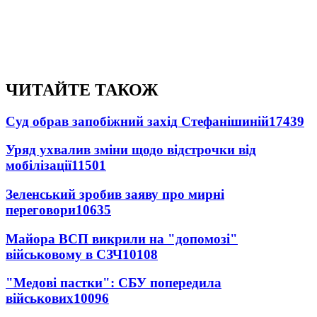
ЧИТАЙТЕ ТАКОЖ
Суд обрав запобіжний захід Стефанішиній
17439
Уряд ухвалив зміни щодо відстрочки від
мобілізації
11501
Зеленський зробив заяву про мирні
переговори
10635
Майора ВСП викрили на "допомозі"
військовому в СЗЧ
10108
"Медові пастки": СБУ попередила
військових
10096