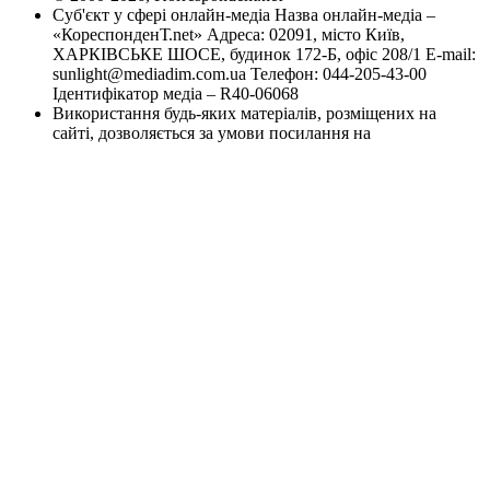
Суб'єкт у сфері онлайн-медіа Назва онлайн-медіа –
«КореспонденТ.net» Адреса: 02091, місто Київ,
ХАРКІВСЬКЕ ШОСЕ, будинок 172-Б, офіс 208/1 E-mail:
sunlight@mediadim.com.ua
Телефон: 044-205-43-00
Ідентифікатор медіа – R40-06068
Використання будь-яких матеріалів, розміщених на
сайті, дозволяється за умови посилання на
Корреспондент.net.
При копіюванні матеріалів зі сторінки « Новини України
і світу» , для інтернет - видань - обов'язкове пряме
відкрите для пошукових систем гіперпосилання .
Посилання має бути розміщена в незалежності від
повного або часткового використання матеріалів.
Гіперпосилання ( для інтернет - видань) - повинна бути
розміщена в підзаголовку або в першому абзаці
матеріалу.
Новини з позначками "Думка", "Експертиза", "Заява",
"Регіони", "Гроші", "Влада", "Вибори", "Тест-драйв",
"Спецпроекти", "Промо" публікуються на правах
реклами.
Розділ Спецпроекти створюється спільно з
комерційними партнерами.
Будь яке копіювання, публікація, передрук, чи наступне
поширення інформації, що містить посилання на
"Інтерфакс-Україна", EPA / UPG, суворо забороняється.