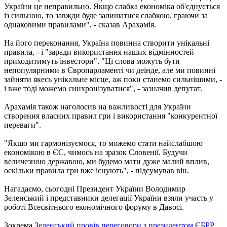
України це неправильно. Якщо слабка економіка об'єднується
із сильною, то завжди буде залишатися слабкою, граючи за
однаковими правилами", - сказав Арахамія.
На його переконання, Україна повинна створити унікальні
правила, - і "заради використання наших відмінностей
приходитимуть інвестори". "Ці слова можуть бути
непопулярними в Європарламенті чи деінде, але ми повинні
зайняти якесь унікальне місце, аж поки станемо сильнішими, -
і вже тоді можемо синхронізуватися", - зазначив депутат.
Арахамія також наголосив на важливості для України
створення власних правил гри і використання "конкурентної
переваги".
"Якщо ми гармонізуємося, то можемо стати найслабшою
економікою в ЄС, чимось на зразок Словенії. Будучи
величезною державою, ми будемо мати дуже малий вплив,
оскільки правила гри вже існують", - підсумував він.
Нагадаємо, сьогодні Президент України Володимир
Зеленський і представники делегації України взяли участь у
роботі Всесвітнього економічного форуму в Давосі.
Зокрема
Зеленський провів переговори з президентом ЄБРР
.