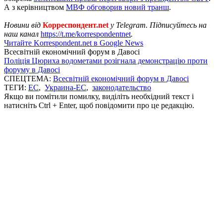
А з керівництвом
МВФ обговорив новий транш
.
Новини від
Корреспондент.net
у Telegram. Підписуйтесь на
наш канал
https://t.me/korrespondentnet
.
Читайте Korrespondent.net в Google News
Всесвітній економічний форум в Давосі
Поліція Цюриха водометами розігнала демонстрацію проти
форуму в Давосі
СПЕЦТЕМА:
Всесвітній економічний форум в Давосі
ТЕГИ:
ЕС
,
Украина-ЕС
,
законодательство
Якщо ви помітили помилку, виділіть необхідний текст і
натисніть Ctrl + Enter, щоб повідомити про це редакцію.