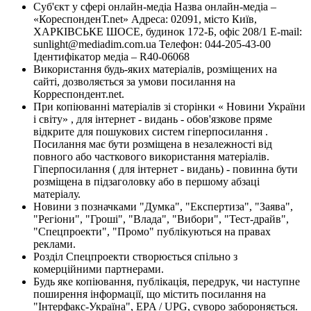
Суб'єкт у сфері онлайн-медіа Назва онлайн-медіа –
«КореспонденТ.net» Адреса: 02091, місто Київ,
ХАРКІВСЬКЕ ШОСЕ, будинок 172-Б, офіс 208/1 E-mail:
sunlight@mediadim.com.ua
Телефон: 044-205-43-00
Ідентифікатор медіа – R40-06068
Використання будь-яких матеріалів, розміщених на
сайті, дозволяється за умови посилання на
Корреспондент.net.
При копіюванні матеріалів зі сторінки « Новини України
і світу» , для інтернет - видань - обов'язкове пряме
відкрите для пошукових систем гіперпосилання .
Посилання має бути розміщена в незалежності від
повного або часткового використання матеріалів.
Гіперпосилання ( для інтернет - видань) - повинна бути
розміщена в підзаголовку або в першому абзаці
матеріалу.
Новини з позначками "Думка", "Експертиза", "Заява",
"Регіони", "Гроші", "Влада", "Вибори", "Тест-драйв",
"Спецпроекти", "Промо" публікуються на правах
реклами.
Розділ Спецпроекти створюється спільно з
комерційними партнерами.
Будь яке копіювання, публікація, передрук, чи наступне
поширення інформації, що містить посилання на
"Інтерфакс-Україна", EPA / UPG, суворо забороняється.