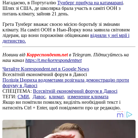
Нагадаємо, в Португалію
Тунберг прибула на катамарані
.
Шлях зі США, де школярка брала участь в саміті ООН з
питань клімату, зайняв 21 день.
Грета Тунберг вважає своєю місією боротьбу зі змінами
клімату. На саміті ООН в Нью-Йорку вона заявила світовим
лідерам, що вони порожніми обіцянками
відняли у неї мрії і
дитинство.
Новини від
Корреспондент.net
в Telegram. Підписуйтесь на
наш канал
https://t.me/korrespondentnet
Читайте Korrespondent.net в Google News
Всесвітній економічний форум в Давосі
Поліція Цюриха водометами розігнала демонстрацію проти
форуму в Давосі
СПЕЦТЕМА:
Всесвітній економічний форум в Давосі
ТЕГИ:
СМИ
,
Давос
,
климат
,
изменение климата
Якщо ви помітили помилку, виділіть необхідний текст і
натисніть Ctrl + Enter, щоб повідомити про це редакцію.