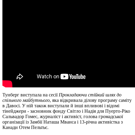
Тунберг виступала на сесії
Прокладаючи стійкий шлях до
спільного майбутнього
, яка відкривала ділову програму саміту
в Давосі. У ній також виступали й інші впливові і відомі
тінейджери - засновник фонду Світло і Надія для Пуерто-Ріко
Сальвадор Гомес, журналіст і активіст, голова громадської
організації із Замбії Наташа Мванса і 13-річна активістка з
Канади Отем Пельтьє.