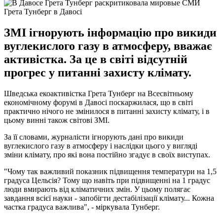
Грета Тунберг в Давосі
ЗМІ ігнорують інформацію про викиди
вуглекислого газу в атмосферу, вважає
активістка. За це в світі відсутній
прогрес у питанні захисту клімату.
Шведська екоактивістка Грета Тунберг на Всесвітньому
економічному форумі в Давосі поскаржилася, що в світі
практично нічого не змінилося в питанні захисту клімату, і в
цьому винні також світові ЗМІ.
За її словами, журналісти ігнорують дані про викиди
вуглекислого газу в атмосферу і наслідки цього у вигляді
зміни клімату, про які вона постійно згадує в своїх виступах.
"Чому так важливий показник підвищення температури на 1,5
градуса Цельсія? Тому що навіть при підвищенні на 1 градус
люди вмирають від кліматичних змін. У цьому полягає
завдання всієї науки - запобігти дестабілізації клімату... Кожна
частка градуса важлива", - міркувала Тунберг.