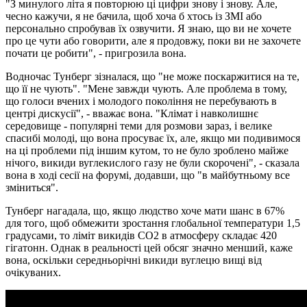
"З минулого літа я повторюю ці цифри знову і знову. Але,
чесно кажучи, я не бачила, щоб хоча б хтось із ЗМІ або
персонально спробував їх озвучити. Я знаю, що ви не хочете
про це чути або говорити, але я продовжу, поки ви не захочете
почати це робити", - пригрозила вона.
Водночас Тунберг зізналася, що "не може поскаржитися на те,
що її не чують". "Мене завжди чують. Але проблема в тому,
що голоси вчених і молодого покоління не перебувають в
центрі дискусії", - вважає вона. "Клімат і навколишнє
середовище - популярні теми для розмови зараз, і велике
спасибі молоді, що вона просуває їх, але, якщо ми подивимося
на ці проблеми під іншим кутом, то не було зроблено майже
нічого, викиди вуглекислого газу не були скорочені", - сказала
вона в ході сесії на форумі, додавши, що "в майбутньому все
зміниться".
Тунберг нагадала, що, якщо людство хоче мати шанс в 67%
для того, щоб обмежити зростання глобальної температури 1,5
градусами, то ліміт викидів СО2 в атмосферу складає 420
гігатонн. Однак в реальності цей обсяг значно менший, каже
вона, оскільки середньорічні викиди вуглецю вищі від
очікуваних.