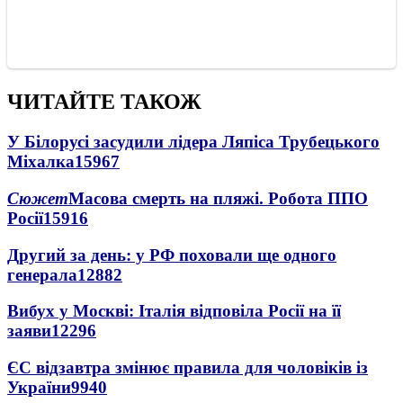
ЧИТАЙТЕ ТАКОЖ
У Білорусі засудили лідера Ляпіса Трубецького
Міхалка
15967
Сюжет
Масова смерть на пляжі. Робота ППО
Росії
15916
Другий за день: у РФ поховали ще одного
генерала
12882
Вибух у Москві: Італія відповіла Росії на її
заяви
12296
ЄС відзавтра змінює правила для чоловіків із
України
9940