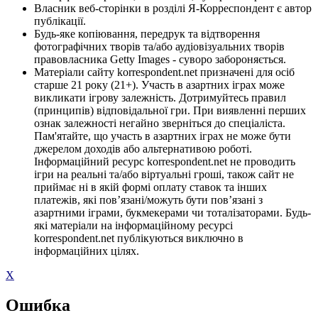
Власник веб-сторінки в розділі Я-Корреспондент є автор
публікації.
Будь-яке копіювання, передрук та відтворення
фотографічних творів та/або аудіовізуальних творів
правовласника Getty Images - суворо забороняється.
Матеріали сайту korrespondent.net призначені для осіб
старше 21 року (21+). Участь в азартних іграх може
викликати ігрову залежність. Дотримуйтесь правил
(принципів) відповідальної гри. При виявленні перших
ознак залежності негайно зверніться до спеціаліста.
Пам'ятайте, що участь в азартних іграх не може бути
джерелом доходів або альтернативою роботі.
Інформаційний ресурс korrespondent.net не проводить
ігри на реальні та/або віртуальні гроші, також сайт не
приймає ні в якій формі оплату ставок та інших
платежів, які пов’язані/можуть бути пов’язані з
азартними іграми, букмекерами чи тоталізаторами. Будь-
які матеріали на інформаційному ресурсі
korrespondent.net публікуються виключно в
інформаційних цілях.
X
Ошибка