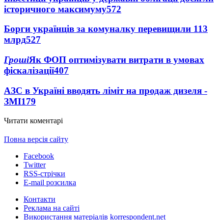
історичного максимуму
572
Борги українців за комуналку перевищили 113
млрд
527
Гроші
Як ФОП оптимізувати витрати в умовах
фіскалізації
407
АЗС в Україні вводять ліміт на продаж дизеля -
ЗМІ
179
Читати коментарі
Повна версія сайту
Facebook
Twitter
RSS-стрічки
E-mail розсилка
Контакти
Реклама на сайті
Використання матеріалів korrespondent.net