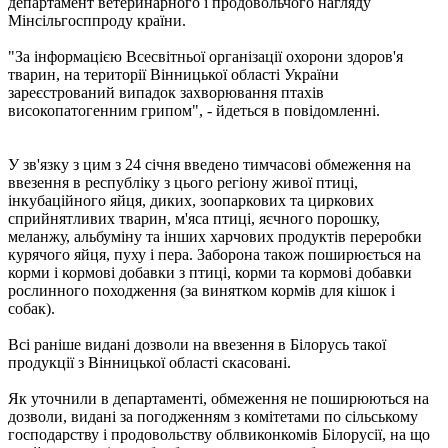
департамент ветеринарного і продовольчого нагляду
Мінсільгосппроду країни.
"За інформацією Всесвітньої організації охорони здоров'я
тварин, на території Вінницької області України
зареєстрований випадок захворювання птахів
високопатогенним грипом", - йдеться в повідомленні.
У зв'язку з цим з 24 січня введено тимчасові обмеження на
ввезення в республіку з цього регіону живої птиці,
інкубаційного яйця, диких, зоопаркових та циркових
сприйнятливих тварин, м'яса птиці, яєчного порошку,
меланжу, альбуміну та інших харчових продуктів переробки
курячого яйця, пуху і пера. Заборона також поширюється на
корми і кормові добавки з птиці, корми та кормові добавки
рослинного походження (за винятком кормів для кішок і
собак).
Всі раніше видані дозволи на ввезення в Білорусь такої
продукції з Вінницької області скасовані.
Як уточнили в департаменті, обмеження не поширюються на
дозволи, видані за погодженням з комітетами по сільському
господарству і продовольству облвиконкомів Білорусії, на що