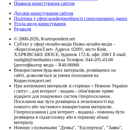
Правила користування сайтом
Договір користування сайтом
Політика у сфері конфіденційності і персональних даних
Угода щодо користування
Редакція
© 2000-2026, Korrespondent.net
Суб'єкт у сфері онлайн-медіа Назва онлайн-медіа –
«КореспонденТ.net» Адреса: 02091, місто Київ,
ХАРКІВСЬКЕ ШОСЕ, будинок 172-Б, офіс 208/1 E-mail:
sunlight@mediadim.com.ua
Телефон: 044-205-43-00
Ідентифікатор медіа – R40-06068
Використання будь-яких матеріалів, розміщених на
сайті, дозволяється за умови посилання на
Корреспондент.net.
При копіюванні матеріалів зі сторінки « Новини України
і світу» , для інтернет - видань - обов'язкове пряме
відкрите для пошукових систем гіперпосилання .
Посилання має бути розміщена в незалежності від
повного або часткового використання матеріалів.
Гіперпосилання ( для інтернет - видань) - повинна бути
розміщена в підзаголовку або в першому абзаці
матеріалу.
Новини з позначками "Думка", "Експертиза", "Заява",