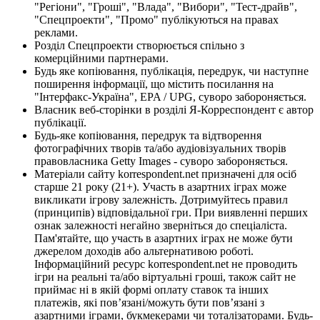
"Регіони", "Гроші", "Влада", "Вибори", "Тест-драйв",
"Спецпроекти", "Промо" публікуються на правах
реклами.
Розділ Спецпроекти створюється спільно з
комерційними партнерами.
Будь яке копіювання, публікація, передрук, чи наступне
поширення інформації, що містить посилання на
"Інтерфакс-Україна", EPA / UPG, суворо забороняється.
Власник веб-сторінки в розділі Я-Корреспондент є автор
публікації.
Будь-яке копіювання, передрук та відтворення
фотографічних творів та/або аудіовізуальних творів
правовласника Getty Images - суворо забороняється.
Матеріали сайту korrespondent.net призначені для осіб
старше 21 року (21+). Участь в азартних іграх може
викликати ігрову залежність. Дотримуйтесь правил
(принципів) відповідальної гри. При виявленні перших
ознак залежності негайно зверніться до спеціаліста.
Пам'ятайте, що участь в азартних іграх не може бути
джерелом доходів або альтернативою роботі.
Інформаційний ресурс korrespondent.net не проводить
ігри на реальні та/або віртуальні гроші, також сайт не
приймає ні в якій формі оплату ставок та інших
платежів, які пов’язані/можуть бути пов’язані з
азартними іграми, букмекерами чи тоталізаторами. Будь-