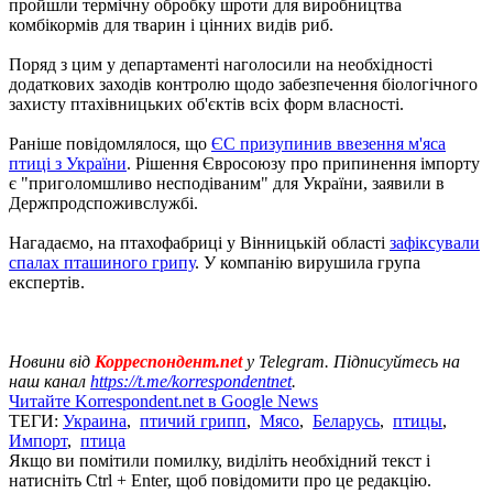
пройшли термічну обробку шроти для виробництва
комбікормів для тварин і цінних видів риб.
Поряд з цим у департаменті наголосили на необхідності
додаткових заходів контролю щодо забезпечення біологічного
захисту птахівницьких об'єктів всіх форм власності.
Раніше повідомлялося, що
ЄС призупинив ввезення м'яса
птиці з України
. Рішення Євросоюзу про припинення імпорту
є "приголомшливо несподіваним" для України, заявили в
Держпродспоживслужбі.
Нагадаємо, на птахофабриці у Вінницькій області
зафіксували
спалах пташиного грипу
. У компанію вирушила група
експертів.
Новини від
Корреспондент.net
у Telegram. Підписуйтесь на
наш канал
https://t.me/korrespondentnet
.
Читайте Korrespondent.net в Google News
ТЕГИ:
Украина
,
птичий грипп
,
Мясо
,
Беларусь
,
птицы
,
Импорт
,
птица
Якщо ви помітили помилку, виділіть необхідний текст і
натисніть Ctrl + Enter, щоб повідомити про це редакцію.