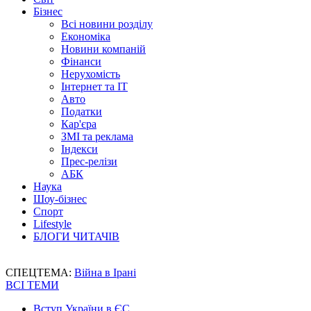
Бізнес
Всі новини розділу
Економіка
Новини компаній
Фінанси
Нерухомість
Інтернет та IT
Авто
Податки
Кар'єра
ЗМІ та реклама
Індекси
Прес-релізи
АБК
Наука
Шоу-бізнес
Спорт
Lifestyle
БЛОГИ ЧИТАЧІВ
СПЕЦТЕМА:
Війна в Ірані
ВСІ ТЕМИ
Вступ України в ЄС