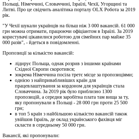
Польщі, Німеччині, Словаччині, Ізраїлі, Чехії, Угорщині та
Литві. Про це свідчить аналітика порталу OLX Робота за 2019
рік.
"У Чехії шукали українців на більш ніж 3 000 вакансій. 61 000
грн можна отримати, працюючи офіціантом в Ізраїлі. За 2019
користувачі цікавилися роботою для сімейних пар майже 35
000 разів", - йдеться в повідомленні.
Пропозиції за кількістю вакансій:
лідирує Польща, однак розрив з іншими країнами
Східної Європи скоротився;
зокрема Німеччина посіла третє місце за пропозиціями;
однією з найпривабливіших країн для
працевлаштування за кордоном для українців стала
Словаччина. За 2019 рік було приблизно 1300
пропозицій, а середня заробітна плата там вища за ту,
яку пропонували в Польщі - 28 000 грн проти 25 500
грн;
в топ 5 країн з найбільшою кількістю вакансій також
увійшов Ізраїль, де оклад українського фахівця міг
скласти в середньому 50 000 грн.
Вакансії, які пропонували: