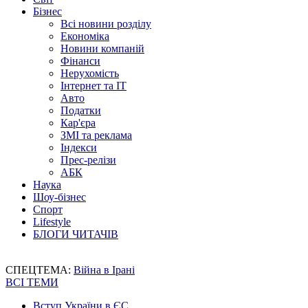
Бізнес
Всі новини розділу
Економіка
Новини компаній
Фінанси
Нерухомість
Інтернет та IT
Авто
Податки
Кар'єра
ЗМІ та реклама
Індекси
Прес-релізи
АБК
Наука
Шоу-бізнес
Спорт
Lifestyle
БЛОГИ ЧИТАЧІВ
СПЕЦТЕМА:
Війна в Ірані
ВСІ ТЕМИ
Вступ України в ЄС