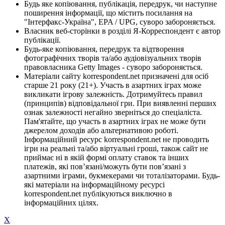
Будь яке копіювання, публікація, передрук, чи наступне
поширення інформації, що містить посилання на
"Інтерфакс-Україна", EPA / UPG, суворо забороняється.
Власник веб-сторінки в розділі Я-Корреспондент є автор
публікації.
Будь-яке копіювання, передрук та відтворення
фотографічних творів та/або аудіовізуальних творів
правовласника Getty Images - суворо забороняється.
Матеріали сайту korrespondent.net призначені для осіб
старше 21 року (21+). Участь в азартних іграх може
викликати ігрову залежність. Дотримуйтесь правил
(принципів) відповідальної гри. При виявленні перших
ознак залежності негайно зверніться до спеціаліста.
Пам'ятайте, що участь в азартних іграх не може бути
джерелом доходів або альтернативою роботі.
Інформаційний ресурс korrespondent.net не проводить
ігри на реальні та/або віртуальні гроші, також сайт не
приймає ні в якій формі оплату ставок та інших
платежів, які пов’язані/можуть бути пов’язані з
азартними іграми, букмекерами чи тоталізаторами. Будь-
які матеріали на інформаційному ресурсі
korrespondent.net публікуються виключно в
інформаційних цілях.
X