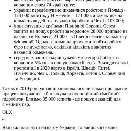
кордоном серед 74 країн світу;
українці передбачувано цікавилися роботою в Польщі -
174 000 запитів, у Німеччині - 171 000, а також значна
кількість людей планували підробити в Чехії - 103 000;
інша ситуація з країнами Північної Європи. Серед
запитів на пошук роботи за кордоном 28 000 припало на
вакансії в Норвегії, 21 000 - в Швеції і значна кількість у
Фінляндії. Однак за цими напрямками знайти роботу
було не дуже легко, оскільки кількість відкритих
вакансій обмежена.
серед всіх запитів користувачів у категорії Робота за
кордоном 5% склав пошук вакансії водія. Знаходити такі
пропозиції в 2020 варто в Ізраїлі, Швеції, Литві,
Німеччині, Чехії, Польщі, Хорватії, Естонії, Словаччині
та Угорщині.
Також в 2019 році українці хвилювалися не тільки про власне
працевлаштування, а й планували повноцінний сімейний
підробіток. Близько 35 000 запитів - це пошук вакансій для
сімейних пар.
OLX
Якщо ж поглянути на карту України, то найбільш бажана