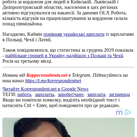
робота за кордоном для людей в Київській, Львівській і
Дніпропетровській областях, населення в цих регіонах
активно відгукувалося на вакансії. За даними OLX Робота,
кількість відгуків на працевлаштування за кордоном склала
понад півмільйона.
Нагадаємо, Кабмін
порівняв українські зарплати
із зарплатами
в Польщі, Чехії і Латвії.
Також повідомлялося, що статистика за грудень 2019 показала
-
найбільше грошей в Україну надійшло з Польщі та Чехії
.
Росія на третьому місці.
Новини від
Корреспондент.net
в Telegram. Підписуйтесь на
наш канал
https://t.me/korrespondentnet
Читайте Korrespondent.net в Google News
ТЕГИ:
работа
,
зарплаты
,
заробитчане
,
зарплата
,
заграница
Якщо ви помітили помилку, виділіть необхідний текст і
натисніть Ctrl + Enter, щоб повідомити про це редакцію.