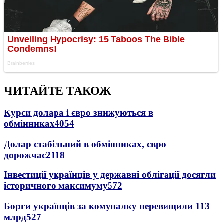
ЧИТАЙТЕ ТАКОЖ
Курси долара і євро знижуються в
обмінниках
4054
Долар стабільний в обмінниках, євро
дорожчає
2118
Інвестиції українців у державні облігації досягли
історичного максимуму
572
Борги українців за комуналку перевищили 113
млрд
527