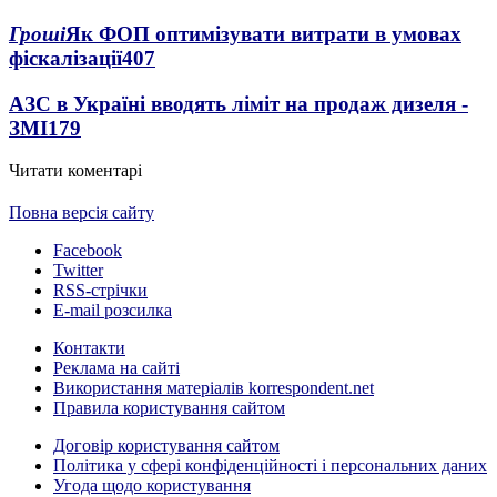
Гроші
Як ФОП оптимізувати витрати в умовах
фіскалізації
407
АЗС в Україні вводять ліміт на продаж дизеля -
ЗМІ
179
Читати коментарі
Повна версія сайту
Facebook
Twitter
RSS-стрічки
E-mail розсилка
Контакти
Реклама на сайті
Використання матеріалів korrespondent.net
Правила користування сайтом
Договір користування сайтом
Політика у сфері конфіденційності і персональних даних
Угода щодо користування