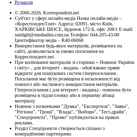
Редакція
© 2000-2026, Korrespondent.net
Суб'єкт у сфері онлайн-медіа Назва онлайн-медіа –
«КореспонденТ.net» Адреса: 02091, місто Київ,
ХАРКІВСЬКЕ ШОСЕ, будинок 172-Б, офіс 208/1 E-mail:
sunlight@mediadim.com.ua
Телефон: 044-205-43-00
Ідентифікатор медіа – R40-06068
Використання будь-яких матеріалів, розміщених на
сайті, дозволяється за умови посилання на
Корреспондент.net.
При копіюванні матеріалів зі сторінки « Новини України
і світу» , для інтернет - видань - обов'язкове пряме
відкрите для пошукових систем гіперпосилання .
Посилання має бути розміщена в незалежності від
повного або часткового використання матеріалів.
Гіперпосилання ( для інтернет - видань) - повинна бути
розміщена в підзаголовку або в першому абзаці
матеріалу.
Новини з позначками "Думка", "Експертиза", "Заява",
"Регіони", "Гроші", "Влада", "Вибори", "Тест-драйв",
"Спецпроекти", "Промо" публікуються на правах
реклами.
Розділ Спецпроекти створюється спільно з
комерційними партнерами.