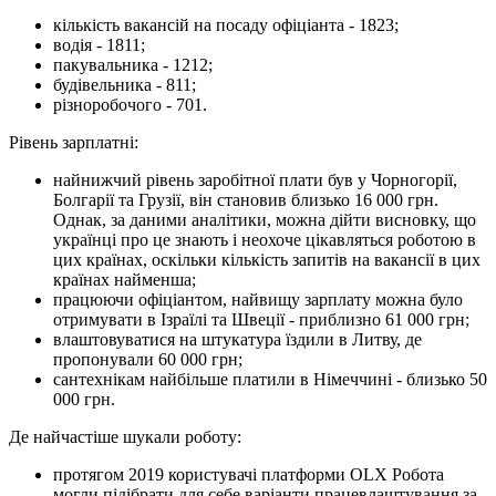
кількість вакансій на посаду офіціанта - 1823;
водія - 1811;
пакувальника - 1212;
будівельника - 811;
різноробочого - 701.
Рівень зарплатні:
найнижчий рівень заробітної плати був у Чорногорії,
Болгарії та Грузії, він становив близько 16 000 грн.
Однак, за даними аналітики, можна дійти висновку, що
українці про це знають і неохоче цікавляться роботою в
цих країнах, оскільки кількість запитів на вакансії в цих
країнах найменша;
працюючи офіціантом, найвищу зарплату можна було
отримувати в Ізраїлі та Швеції - приблизно 61 000 грн;
влаштовуватися на штукатура їздили в Литву, де
пропонували 60 000 грн;
сантехнікам найбільше платили в Німеччині - близько 50
000 грн.
Де найчастіше шукали роботу:
протягом 2019 користувачі платформи OLX Робота
могли підібрати для себе варіанти працевлаштування за