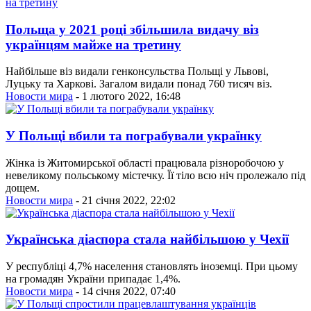
Польща у 2021 році збільшила видачу віз
українцям майже на третину
Найбільше віз видали генконсульства Польщі у Львові,
Луцьку та Харкові. Загалом видали понад 760 тисяч віз.
Новости мира
- 1 лютого 2022, 16:48
У Польщі вбили та пограбували українку
Жінка із Житомирської області працювала різноробочою у
невеликому польському містечку. Її тіло всю ніч пролежало під
дощем.
Новости мира
- 21 січня 2022, 22:02
Українська діаспора стала найбільшою у Чехії
У республіці 4,7% населення становлять іноземці. При цьому
на громадян України припадає 1,4%.
Новости мира
- 14 січня 2022, 07:40