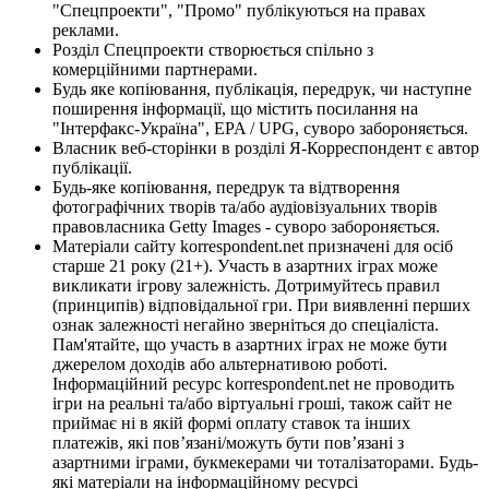
"Спецпроекти", "Промо" публікуються на правах
реклами.
Розділ Спецпроекти створюється спільно з
комерційними партнерами.
Будь яке копіювання, публікація, передрук, чи наступне
поширення інформації, що містить посилання на
"Інтерфакс-Україна", EPA / UPG, суворо забороняється.
Власник веб-сторінки в розділі Я-Корреспондент є автор
публікації.
Будь-яке копіювання, передрук та відтворення
фотографічних творів та/або аудіовізуальних творів
правовласника Getty Images - суворо забороняється.
Матеріали сайту korrespondent.net призначені для осіб
старше 21 року (21+). Участь в азартних іграх може
викликати ігрову залежність. Дотримуйтесь правил
(принципів) відповідальної гри. При виявленні перших
ознак залежності негайно зверніться до спеціаліста.
Пам'ятайте, що участь в азартних іграх не може бути
джерелом доходів або альтернативою роботі.
Інформаційний ресурс korrespondent.net не проводить
ігри на реальні та/або віртуальні гроші, також сайт не
приймає ні в якій формі оплату ставок та інших
платежів, які пов’язані/можуть бути пов’язані з
азартними іграми, букмекерами чи тоталізаторами. Будь-
які матеріали на інформаційному ресурсі