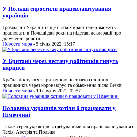
У Польщі спростили працевлаштування
українців
Громадяни України та ще п'ятьох країн тепер зможуть
працювати в Польщі два роки на підставі декларації про
доручення роботи.
Новости мира
- 5 січня 2022, 15:17
У Британії через нестачу робітників гинуть
нарциси
Країна зіткнулася з критичною нестачею сезонних
працівників через коронавірус та обмеження після Brexit.
Новости мира
- 19 грудня 2021, 02:57
Половина українців хотіли б працювати у
Німеччині
Також серед українців затребуваними для працевлаштування є
Чехія, Австрія та Польща.