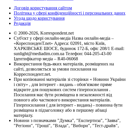
Договір користування сайтом
Політика у сфері конфіденційності і персональних даних
Угода щодо користування
Редакція
© 2000-2026, Korrespondent.net
Суб'єкт у сфері онлайн-медіа Назва онлайн-медіа –
«КореспонденТ.net» Адреса: 02091, місто Київ,
ХАРКІВСЬКЕ ШОСЕ, будинок 172-Б, офіс 208/1 E-mail:
sunlight@mediadim.com.ua
Телефон: 044-205-43-00
Ідентифікатор медіа – R40-06068
Використання будь-яких матеріалів, розміщених на
сайті, дозволяється за умови посилання на
Корреспондент.net.
При копіюванні матеріалів зі сторінки « Новини України
і світу» , для інтернет - видань - обов'язкове пряме
відкрите для пошукових систем гіперпосилання .
Посилання має бути розміщена в незалежності від
повного або часткового використання матеріалів.
Гіперпосилання ( для інтернет - видань) - повинна бути
розміщена в підзаголовку або в першому абзаці
матеріалу.
Новини з позначками "Думка", "Експертиза", "Заява",
"Регіони", "Гроші", "Влада", "Вибори", "Тест-драйв",