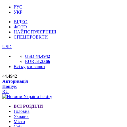
РУС
УКР
ВІДЕО
ФОТО
НАЙПОПУЛЯРНІШІ
СПЕЦПРОЕКТИ
USD
USD
44.4942
EUR
51.3366
Всі курси валют
44.4942
Авторизація
Пошук
RU
ВСІ РОЗДІЛИ
Головна
Україна
Місто
Світ