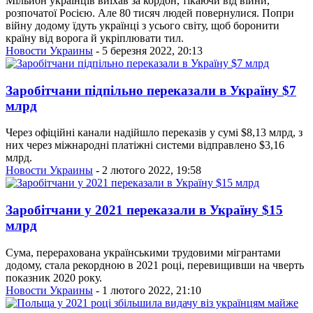
Мільйон українців виїхав за кордон, тікаючи від війни,
розпочатої Росією. Але 80 тисяч людей повернулися. Попри
війну додому їдуть українці з усього світу, щоб боронити
країну від ворога й укріплювати тил.
Новости Украины
- 5 березня 2022, 20:13
Заробітчани підпільно переказали в Україну $7
млрд
Через офіційні канали надійшло переказів у сумі $8,13 млрд, з
них через міжнародні платіжні системи відправлено $3,16
млрд.
Новости Украины
- 2 лютого 2022, 19:58
Заробітчани у 2021 переказали в Україну $15
млрд
Сума, перерахована українськими трудовими мігрантами
додому, стала рекордною в 2021 році, перевищивши на чверть
показник 2020 року.
Новости Украины
- 1 лютого 2022, 21:10