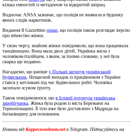
кілька ємностей із метадоном та відкритий шприц.
Водночас ANSA зазначає, що поліція не виявила в будинку
явних слідів наркотиків.
Видання Il Gazzettino
пише
, що поліція також розглядає версію
про вбивство жінки.
У свою чергу, знайомі жінки повідомили, що вона працювала
танцівницею. Вона мала двох дітей. Українка жила з
чоловіком-італійцем, з яким, за їхніми словами, у неї була
сварка ще недавно.
Нагадаємо, що раніше
у Польщі загинув український
будівельник
. Нещасний випадок із працівником з України
стався у котловані під час будівельних робіт. Чоловіка
засипало зсувом ґрунту.
Також повідомлялося, що
в Іспанії потонула українська
заробітчанка
. Жінка була родом із міста Бережани на
Тернопільщині. Її тіло вже було доставлено з Мадрида на
батьківщину для поховання.
Новини від
Корреспондент.net
в Telegram. Підписуйтесь на