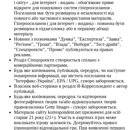
і світу» , для інтернет - видань - обов'язкове пряме
відкрите для пошукових систем гіперпосилання .
Посилання має бути розміщена в незалежності від
повного або часткового використання матеріалів.
Гіперпосилання ( для інтернет - видань) - повинна бути
розміщена в підзаголовку або в першому абзаці
матеріалу.
Новини з позначками "Думка", "Експертиза", "Заява",
"Регіони", "Гроші", "Влада", "Вибори", "Тест-драйв",
"Спецпроекти", "Промо" публікуються на правах
реклами.
Розділ Спецпроекти створюється спільно з
комерційними партнерами.
Будь яке копіювання, публікація, передрук, чи наступне
поширення інформації, що містить посилання на
"Інтерфакс-Україна", EPA / UPG, суворо забороняється.
Власник веб-сторінки в розділі Я-Корреспондент є автор
публікації.
Будь-яке копіювання, передрук та відтворення
фотографічних творів та/або аудіовізуальних творів
правовласника Getty Images - суворо забороняється.
Матеріали сайту korrespondent.net призначені для осіб
старше 21 року (21+). Участь в азартних іграх може
викликати ігрову залежність. Дотримуйтесь правил
(принципів) відповідальної гри. При виявленні перших