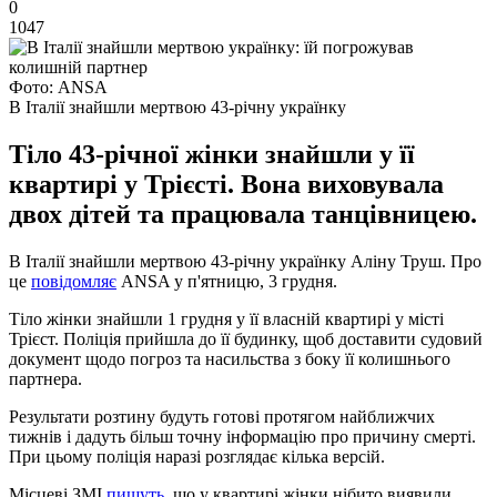
0
1047
Фото: ANSA
В Італії знайшли мертвою 43-річну українку
Тіло 43-річної жінки знайшли у її
квартирі у Трієсті. Вона виховувала
двох дітей та працювала танцівницею.
В Італії знайшли мертвою 43-річну українку Аліну Труш. Про
це
повідомляє
ANSA у п'ятницю, 3 грудня.
Тіло жінки знайшли 1 грудня у її власній квартирі у місті
Трієст. Поліція прийшла до її будинку, щоб доставити судовий
документ щодо погроз та насильства з боку її колишнього
партнера.
Результати розтину будуть готові протягом найближчих
тижнів і дадуть більш точну інформацію про причину смерті.
При цьому поліція наразі розглядає кілька версій.
Місцеві ЗМІ
пишуть
, що у квартирі жінки нібито виявили