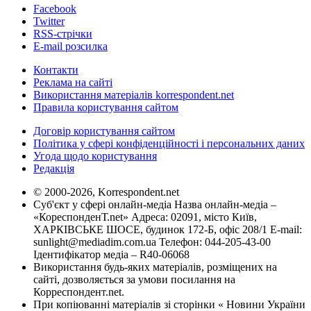
Facebook
Twitter
RSS-стрічки
E-mail розсилка
Контакти
Реклама на сайті
Використання матеріалів korrespondent.net
Правила користування сайтом
Договір користування сайтом
Політика у сфері конфіденційності і персональних даних
Угода щодо користування
Редакція
© 2000-2026, Korrespondent.net
Суб'єкт у сфері онлайн-медіа Назва онлайн-медіа –
«КореспонденТ.net» Адреса: 02091, місто Київ,
ХАРКІВСЬКЕ ШОСЕ, будинок 172-Б, офіс 208/1 E-mail:
sunlight@mediadim.com.ua
Телефон: 044-205-43-00
Ідентифікатор медіа – R40-06068
Використання будь-яких матеріалів, розміщених на
сайті, дозволяється за умови посилання на
Корреспондент.net.
При копіюванні матеріалів зі сторінки « Новини України