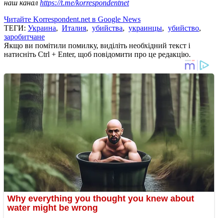
наш канал
https://t.me/korrespondentnet
Читайте Korrespondent.net в Google News
ТЕГИ:
Украина
,
Италия
,
убийства
,
украинцы
,
убийство
,
заробитчане
Якщо ви помітили помилку, виділіть необхідний текст і
натисніть Ctrl + Enter, щоб повідомити про це редакцію.