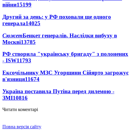
війни
15199
Другий за день: у РФ поховали ще одного
генерала
14025
Сюжет
Бенкет генералів. Наслідки вибуху в
Москві
13785
РФ створила "українську бригаду" з полонених
- ISW
11793
Ексочільнику МЗС Угорщини Сійярто загрожує
в'язниця
11674
Україна поставила Путіна перед дилемою -
ЗМІ
10816
Читати коментарі
Повна версія сайту