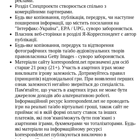
реклами.
Розділ Спецпроекти створюється спільно з
комерційними партнерами.
Будь яке копіювання, публікація, передрук, чи наступне
поширення інформації, що містить посилання на
"Інтерфакс-Україна", EPA / UPG, суворо забороняється.
Власник веб-сторінки в розділі Я-Корреспондент є автор
публікації.
Будь-яке копіювання, передрук та відтворення
фотографічних творів та/або аудіовізуальних творів
правовласника Getty Images - суворо забороняється.
Матеріали сайту korrespondent.net призначені для осіб
старше 21 року (21+). Участь в азартних іграх може
викликати ігрову залежність. Дотримуйтесь правил
(принципів) відповідальної гри. При виявленні перших
ознак залежності негайно зверніться до спеціаліста.
Пам'ятайте, що участь в азартних іграх не може бути
джерелом доходів або альтернативою роботі.
Інформаційний ресурс korrespondent.net не проводить
ігри на реальні та/або віртуальні гроші, також сайт не
приймає ні в якій формі оплату ставок та інших
платежів, які пов’язані/можуть бути пов’язані з
азартними іграми, букмекерами чи тоталізаторами. Будь-
які матеріали на інформаційному ресурсі
korrespondent.net публікуються виключно в