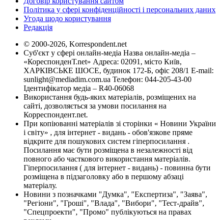
Договір користування сайтом
Політика у сфері конфіденційності і персональних даних
Угода щодо користування
Редакція
© 2000-2026, Korrespondent.net
Суб'єкт у сфері онлайн-медіа Назва онлайн-медіа –
«КореспонденТ.net» Адреса: 02091, місто Київ,
ХАРКІВСЬКЕ ШОСЕ, будинок 172-Б, офіс 208/1 E-mail:
sunlight@mediadim.com.ua
Телефон: 044-205-43-00
Ідентифікатор медіа – R40-06068
Використання будь-яких матеріалів, розміщених на
сайті, дозволяється за умови посилання на
Корреспондент.net.
При копіюванні матеріалів зі сторінки « Новини України
і світу» , для інтернет - видань - обов'язкове пряме
відкрите для пошукових систем гіперпосилання .
Посилання має бути розміщена в незалежності від
повного або часткового використання матеріалів.
Гіперпосилання ( для інтернет - видань) - повинна бути
розміщена в підзаголовку або в першому абзаці
матеріалу.
Новини з позначками "Думка", "Експертиза", "Заява",
"Регіони", "Гроші", "Влада", "Вибори", "Тест-драйв",
"Спецпроекти", "Промо" публікуються на правах