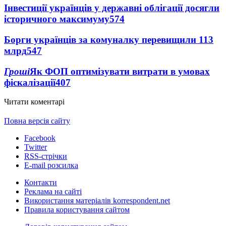
Інвестиції українців у державні облігації досягли
історичного максимуму
574
Борги українців за комуналку перевищили 113
млрд
547
Гроші
Як ФОП оптимізувати витрати в умовах
фіскалізації
407
Читати коментарі
Повна версія сайту
Facebook
Twitter
RSS-стрічки
E-mail розсилка
Контакти
Реклама на сайті
Використання матеріалів korrespondent.net
Правила користування сайтом