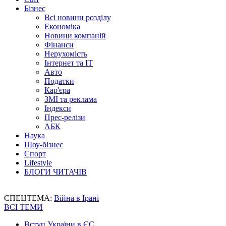
Бізнес
Всі новини розділу
Економіка
Новини компаній
Фінанси
Нерухомість
Інтернет та IT
Авто
Податки
Кар'єра
ЗМІ та реклама
Індекси
Прес-релізи
АБК
Наука
Шоу-бізнес
Спорт
Lifestyle
БЛОГИ ЧИТАЧІВ
СПЕЦТЕМА:
Війна в Ірані
ВСІ ТЕМИ
Вступ України в ЄС