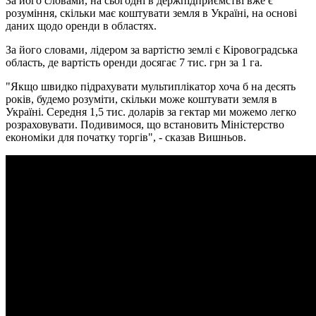
За його словами, на сьогодні в держпідприємстві вже є
розуміння, скільки має коштувати земля в Україні, на основі
даних щодо оренди в областях.
За його словами, лідером за вартістю землі є Кіровоградська
область, де вартість оренди досягає 7 тис. грн за 1 га.
"Якщо швидко підрахувати мультиплікатор хоча б на десять
років, будемо розуміти, скільки може коштувати земля в
Україні. Середня 1,5 тис. доларів за гектар ми можемо легко
розраховувати. Подивимося, що встановить Міністерство
економіки для початку торгів", - сказав Вишньов.