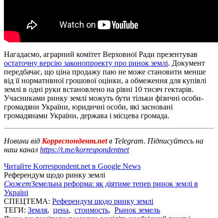
Нагадаємо, аграрний комітет Верховної Ради презентував
остаточну версію законопроекту про ринок землі
. Документ
передбачає, що ціна продажу паю не може становити менше
від її нормативної грошової оцінки, а обмеження для купівлі
землі в одні руки встановлено на рівні 10 тисяч гектарів.
Учасниками ринку землі можуть бути тільки фізичні особи-
громадяни України, юридичні особи, які засновані
громадянами України, держава і місцева громада.
Новини від
Корреспондент.net
в Telegram. Підписуйтесь на
наш канал
https://t.me/korrespondentnet
Читайте Korrespondent.net в Google News
Референдум щодо ринку землі
Сюжет
Земельна реформа: як діятиме тепер ринок землі в
Україні
СПЕЦТЕМА:
Референдум щодо ринку землі
ТЕГИ:
Земля
,
цена
,
стоимость
,
Рынок земель