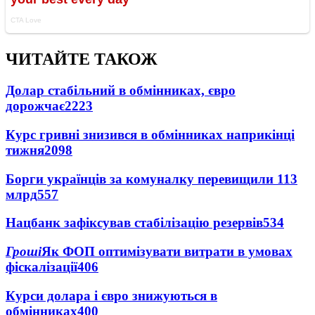
ЧИТАЙТЕ ТАКОЖ
Долар стабільний в обмінниках, євро
дорожчає
2223
Курс гривні знизився в обмінниках наприкінці
тижня
2098
Борги українців за комуналку перевищили 113
млрд
557
Нацбанк зафіксував стабілізацію резервів
534
Гроші
Як ФОП оптимізувати витрати в умовах
фіскалізації
406
Курси долара і євро знижуються в
обмінниках
400