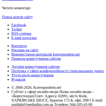
Читати коментарі
Повна версія сайту
Facebook
Twitter
RSS-стрічки
E-mail розсилка
Контакти
Реклама на сайті
Використання матеріалів korrespondent.net
Правила користування сайтом
Договір користування сайтом
Політика у сфері конфіденційності і персональних даних
Угода щодо користування
Редакція
© 2000-2026, Korrespondent.net
Суб'єкт у сфері онлайн-медіа Назва онлайн-медіа –
«КореспонденТ.net» Адреса: 02091, місто Київ,
ХАРКІВСЬКЕ ШОСЕ, будинок 172-Б, офіс 208/1 E-mail:
sunlight@mediadim.com.ua
Телефон: 044-205-43-00