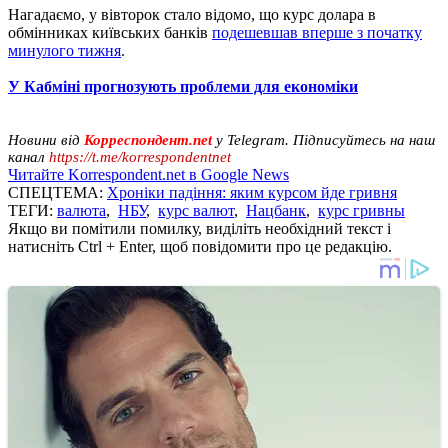
Нагадаємо, у вівторок стало відомо, що курс долара в
обмінниках київських банків
подешевшав вперше з початку
минулого тижня
.
У Кабміні прогнозують проблеми для економіки
Новини від
Корреспондент.net
у Telegram. Підписуйтесь на наш
канал
https://t.me/korrespondentnet
Читайте Korrespondent.net в Google News
СПЕЦТЕМА:
Хроніки падіння: яким курсом йде гривня
ТЕГИ:
валюта
,
НБУ
,
курс валют
,
Нацбанк
,
курс гривны
Якщо ви помітили помилку, виділіть необхідний текст і
натисніть Ctrl + Enter, щоб повідомити про це редакцію.