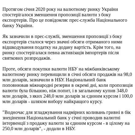
Протягом січня 2020 року на валютному ринку України
спостерігалося зменшення пропозиції валюти з боку
експортерів. Про це повідомляє прес-служба Національного
банку України.
Як зазначили в прес-службі, зменшення пропозиції з боку
експортерів сталося через значні обсяги отриманого ними
відшкодування податку на додану вартість. Крім того, на
ринку спостерігалася певна активізація імпортерів після
святкових розпродажів.
Проте, обсяги покупки валюти НБУ на міжбанківському
валютному ринку перевищили в січні обсяги продажів на 98,0
млн доларів, зазначили в НБУ. Національний банк
поповнював міжнародні резерви в окремі дні, коли пропозиція
валюти була більшою, ніж попит, і в загальному купив 348,0
млн доларів, з яких 248,0 млн доларів за єдиним курсом і 100,0
млн доларів - шляхом вибору найкращого курсу.
"Водночас для згладжування надмірних коливань гривні в бік
знецінення Національний банк у січні проводив валютні
інтервенції з продажу валюти за єдиним курсом - в цілому на
250,0 млн доларів", - додали в НБУ.