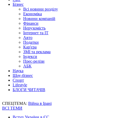
Бізнес
Всі новини розділу
Економіка
Новини компаній
Фінанси
Нерухомість
Інтернет та IT
Авто
Податки
Кар'єра
ЗМІ та реклама
Індекси
Прес-релізи
АБК
Наука
Шоу-бізнес
Спорт
Lifestyle
БЛОГИ ЧИТАЧІВ
СПЕЦТЕМА:
Війна в Ірані
ВСІ ТЕМИ
Вступ України в ЄС