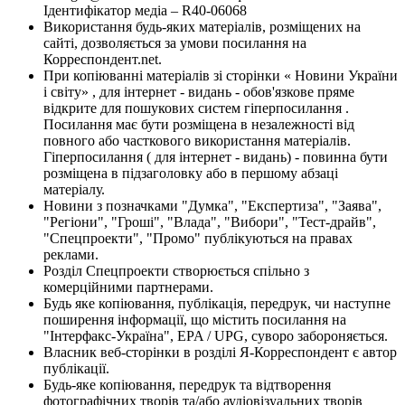
Ідентифікатор медіа – R40-06068
Використання будь-яких матеріалів, розміщених на
сайті, дозволяється за умови посилання на
Корреспондент.net.
При копіюванні матеріалів зі сторінки « Новини України
і світу» , для інтернет - видань - обов'язкове пряме
відкрите для пошукових систем гіперпосилання .
Посилання має бути розміщена в незалежності від
повного або часткового використання матеріалів.
Гіперпосилання ( для інтернет - видань) - повинна бути
розміщена в підзаголовку або в першому абзаці
матеріалу.
Новини з позначками "Думка", "Експертиза", "Заява",
"Регіони", "Гроші", "Влада", "Вибори", "Тест-драйв",
"Спецпроекти", "Промо" публікуються на правах
реклами.
Розділ Спецпроекти створюється спільно з
комерційними партнерами.
Будь яке копіювання, публікація, передрук, чи наступне
поширення інформації, що містить посилання на
"Інтерфакс-Україна", EPA / UPG, суворо забороняється.
Власник веб-сторінки в розділі Я-Корреспондент є автор
публікації.
Будь-яке копіювання, передрук та відтворення
фотографічних творів та/або аудіовізуальних творів