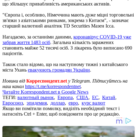
що збільшує привабливість американських активів.
"Європа і, особливо, Німеччина мають дуже міцні торговельні
зв'язки з азіатськими ринками, зокрема з Китаєм", - зазначає
старший валютний аналітик TD Securities Мазен Ісса.
Нагадаємо, за останніми даними,
коронавірус СОVID-19 уже
забрав життя 1483 осіб
. Загальна кількість заражених
становить майже 52 тисячі осіб. З лікарень було виписано 690
пацієнтів.
Також стало відомо, що на наступному тижні з китайського
міста Ухань
евакуюють громадян України
.
Новини від
Корреспондент.net
у Telegram. Підписуйтесь на
наш канал
https://t.me/korrespondentnet
.
Читайте Korrespondent.net в Google News
ТЕГИ:
валютный рынок
,
Европа
,
США
,
ЕС
,
Китай
,
Евросоюз
,
эпидемия
,
доллар
,
евро
,
курс валют
Якщо ви помітили помилку, виділіть необхідний текст і
натисніть Ctrl + Enter, щоб повідомити про це редакцію.