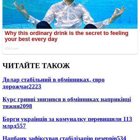
ЧИТАЙТЕ ТАКОЖ
Долар стабільний в обмінниках, євро
дорожчає
2223
Курс гривні знизився в обмінниках наприкінці
тижня
2098
Борги українців за комуналку перевищили 113
млрд
557
Нацбанк зафіксував стабілізацію резервів
534