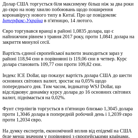
Долар США торгується біля максимуму більш ніж за два роки
до євро на нову хвилю побоювань щодо поширення
коронавірусу нового типу в Китаї. Про це повідомляє
Інтерфакс-Україна
в п'ятницю, 14 лютого.
Євро торгувався вранці в районі 1,0835 долара, що є
найнижчим рівнем з травня 2017 року, проти 1,0841 долара на
закриття минулої сесії.
Вартість єдиної європейської валюти знаходиться зараз у
районі 118,94 єни в порівнянні із 119,06 єни в четвер. Курс
долара становить 109,77 єни проти 109,82 єни.
Індекс ICE Dollar, що показує вартість долара США до шести
основних світових валют, зростає на 0,05% щодо
попереднього дня. Тим часом, індикатор WSJ Dollar, що
відслідковує динаміку курсу долара до 16 основних світових
валют, піднімається на 0,02%.
Фунт стерлінгів торгується в п'ятницю близько 1,3045 долара
проти 1,3046 долара в попередній робочий день і 1,2039 євро
проти 1,2034 євро.
На думку експертів, економічний вплив від епідемії на США
буде менш значним у порівнянні з європейськими країнами,