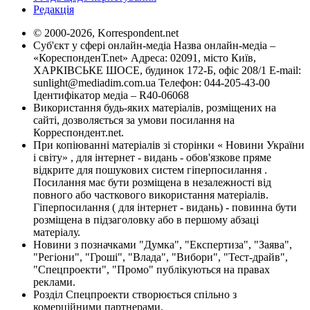
Редакція
© 2000-2026, Korrespondent.net
Суб'єкт у сфері онлайн-медіа Назва онлайн-медіа –
«КореспонденТ.net» Адреса: 02091, місто Київ,
ХАРКІВСЬКЕ ШОСЕ, будинок 172-Б, офіс 208/1 E-mail:
sunlight@mediadim.com.ua
Телефон: 044-205-43-00
Ідентифікатор медіа – R40-06068
Використання будь-яких матеріалів, розміщених на
сайті, дозволяється за умови посилання на
Корреспондент.net.
При копіюванні матеріалів зі сторінки « Новини України
і світу» , для інтернет - видань - обов'язкове пряме
відкрите для пошукових систем гіперпосилання .
Посилання має бути розміщена в незалежності від
повного або часткового використання матеріалів.
Гіперпосилання ( для інтернет - видань) - повинна бути
розміщена в підзаголовку або в першому абзаці
матеріалу.
Новини з позначками "Думка", "Експертиза", "Заява",
"Регіони", "Гроші", "Влада", "Вибори", "Тест-драйв",
"Спецпроекти", "Промо" публікуються на правах
реклами.
Розділ Спецпроекти створюється спільно з
комерційними партнерами.