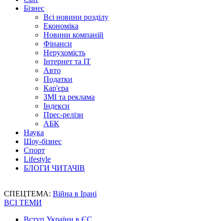
Бізнес
Всі новини розділу
Економіка
Новини компаній
Фінанси
Нерухомість
Інтернет та IT
Авто
Податки
Кар'єра
ЗМІ та реклама
Індекси
Прес-релізи
АБК
Наука
Шоу-бізнес
Спорт
Lifestyle
БЛОГИ ЧИТАЧІВ
СПЕЦТЕМА:
Війна в Ірані
ВСІ ТЕМИ
Вступ України в ЄС