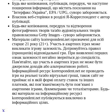
Будь яке копіювання, публікація, передрук, чи наступне
поширення інформації, що містить посилання на
"Інтерфакс-Україна", EPA / UPG, суворо забороняється.
Власник веб-сторінки в розділі Я-Корреспондент є автор
публікації.
Будь-яке копіювання, передрук та відтворення
фотографічних творів та/або аудіовізуальних творів
правовласника Getty Images - суворо забороняється.
Матеріали сайту korrespondent.net призначені для осіб
старше 21 року (21+). Участь в азартних іграх може
викликати ігрову залежність. Дотримуйтесь правил
(принципів) відповідальної гри. При виявленні перших
ознак залежності негайно зверніться до спеціаліста.
Пам'ятайте, що участь в азартних іграх не може бути
джерелом доходів або альтернативою роботі.
Інформаційний ресурс korrespondent.net не проводить
ігри на реальні та/або віртуальні гроші, також сайт не
приймає ні в якій формі оплату ставок та інших
платежів, які пов’язані/можуть бути пов’язані з
азартними іграми, букмекерами чи тоталізаторами. Будь-
які матеріали на інформаційному ресурсі
korrespondent.net публікуються виключно в
інформаційних цілях.
X