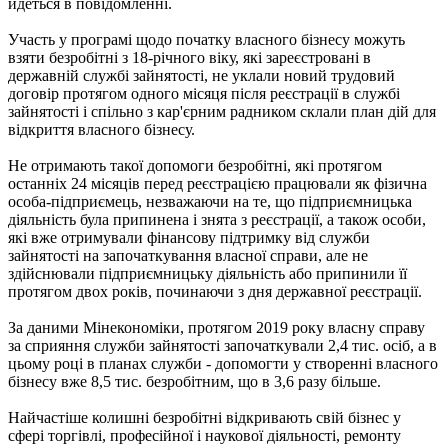
йдеться в повідомленні.
Участь у програмі щодо початку власного бізнесу можуть
взяти безробітні з 18-річного віку, які зареєстровані в
державній службі зайнятості, не уклали новий трудовий
договір протягом одного місяця після реєстрації в службі
зайнятості і спільно з кар'єрним радником склали план дій для
відкриття власного бізнесу.
Не отримають такої допомоги безробітні, які протягом
останніх 24 місяців перед реєстрацією працювали як фізична
особа-підприємець, незважаючи на те, що підприємницька
діяльність була припинена і знята з реєстрації, а також особи,
які вже отримували фінансову підтримку від служби
зайнятості на започаткування власної справи, але не
здійснювали підприємницьку діяльність або припинили її
протягом двох років, починаючи з дня державної реєстрації.
За даними Мінекономіки, протягом 2019 року власну справу
за сприяння служби зайнятості започаткували 2,4 тис. осіб, а в
цьому році в планах служби - допомогти у створенні власного
бізнесу вже 8,5 тис. безробітним, що в 3,6 разу більше.
Найчастіше колишні безробітні відкривають свій бізнес у
сфері торгівлі, професійної і наукової діяльності, ремонту