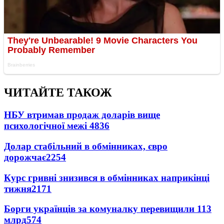
ЧИТАЙТЕ ТАКОЖ
НБУ втримав продаж доларів вище
психологічної межі
4836
Долар стабільний в обмінниках, євро
дорожчає
2254
Курс гривні знизився в обмінниках наприкінці
тижня
2171
Борги українців за комуналку перевищили 113
млрд
574