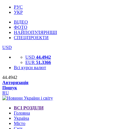
РУС
УКР
ВІДЕО
ФОТО
НАЙПОПУЛЯРНІШІ
СПЕЦПРОЕКТИ
USD
USD
44.4942
EUR
51.3366
Всі курси валют
44.4942
Авторизація
Пошук
RU
ВСІ РОЗДІЛИ
Головна
Україна
Місто
Світ