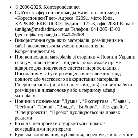
© 2000-2026, Korrespondent.net
Суб'єкт у сфері онлайн-медіа Назва онлайн-медіа –
«КореспонденТ.net» Адреса: 02091, місто Київ,
ХАРКІВСЬКЕ ШОСЕ, будинок 172-Б, офіс 208/1 E-mail:
sunlight@mediadim.com.ua
Телефон: 044-205-43-00
Ідентифікатор медіа – R40-06068
Використання будь-яких матеріалів, розміщених на
сайті, дозволяється за умови посилання на
Корреспондент.net.
При копіюванні матеріалів зі сторінки « Новини України
і світу» , для інтернет - видань - обов'язкове пряме
відкрите для пошукових систем гіперпосилання .
Посилання має бути розміщена в незалежності від
повного або часткового використання матеріалів.
Гіперпосилання ( для інтернет - видань) - повинна бути
розміщена в підзаголовку або в першому абзаці
матеріалу.
Новини з позначками "Думка", "Експертиза", "Заява",
"Регіони", "Гроші", "Влада", "Вибори", "Тест-драйв",
"Спецпроекти", "Промо" публікуються на правах
реклами.
Розділ Спецпроекти створюється спільно з
комерційними партнерами.
Будь яке копіювання, публікація, передрук, чи наступне