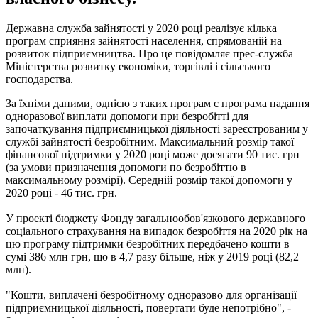
Державна служба зайнятості у 2020 році реалізує кілька
програм сприяння зайнятості населення, спрямованій на
розвиток підприємництва. Про це повідомляє прес-служба
Міністерства розвитку економіки, торгівлі і сільського
господарства.
За їхніми даними, однією з таких програм є програма надання
одноразової виплати допомоги при безробітті для
започаткування підприємницької діяльності зареєстрованим у
службі зайнятості безробітним. Максимальний розмір такої
фінансової підтримки у 2020 році може досягати 90 тис. грн
(за умови призначення допомоги по безробіттю в
максимальному розмірі). Середній розмір такої допомоги у
2020 році - 46 тис. грн.
У проекті бюджету Фонду загальнообов'язкового державного
соціального страхування на випадок безробіття на 2020 рік на
цю програму підтримки безробітних передбачено кошти в
сумі 386 млн грн, що в 4,7 разу більше, ніж у 2019 році (82,2
млн).
"Кошти, виплачені безробітному одноразово для організації
підприємницької діяльності, повертати буде непотрібно", -