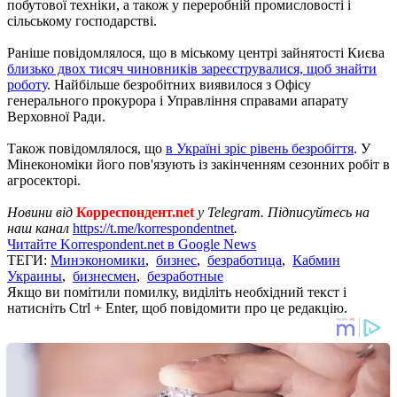
побутової техніки, а також у переробній промисловості і
сільському господарстві.
Раніше повідомлялося, що в міському центрі зайнятості Києва
близько двох тисяч чиновників зареєструвалися, щоб знайти
роботу
. Найбільше безробітних виявилося з Офісу
генерального прокурора і Управління справами апарату
Верховної Ради.
Також повідомлялося, що
в Україні зріс рівень безробіття
. У
Мінекономіки його пов'язують із закінченням сезонних робіт в
агросекторі.
Новини від
Корреспондент.net
у Telegram. Підписуйтесь на
наш канал
https://t.me/korrespondentnet
.
Читайте Korrespondent.net в Google News
ТЕГИ:
Минэкономики
,
бизнес
,
безработица
,
Кабмин
Украины
,
бизнесмен
,
безработные
Якщо ви помітили помилку, виділіть необхідний текст і
натисніть Ctrl + Enter, щоб повідомити про це редакцію.