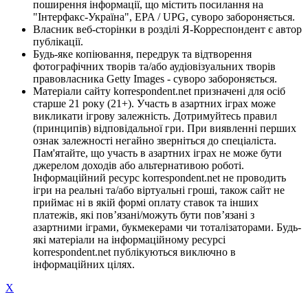
поширення інформації, що містить посилання на
"Інтерфакс-Україна", EPA / UPG, суворо забороняється.
Власник веб-сторінки в розділі Я-Корреспондент є автор
публікації.
Будь-яке копіювання, передрук та відтворення
фотографічних творів та/або аудіовізуальних творів
правовласника Getty Images - суворо забороняється.
Матеріали сайту korrespondent.net призначені для осіб
старше 21 року (21+). Участь в азартних іграх може
викликати ігрову залежність. Дотримуйтесь правил
(принципів) відповідальної гри. При виявленні перших
ознак залежності негайно зверніться до спеціаліста.
Пам'ятайте, що участь в азартних іграх не може бути
джерелом доходів або альтернативою роботі.
Інформаційний ресурс korrespondent.net не проводить
ігри на реальні та/або віртуальні гроші, також сайт не
приймає ні в якій формі оплату ставок та інших
платежів, які пов’язані/можуть бути пов’язані з
азартними іграми, букмекерами чи тоталізаторами. Будь-
які матеріали на інформаційному ресурсі
korrespondent.net публікуються виключно в
інформаційних цілях.
X