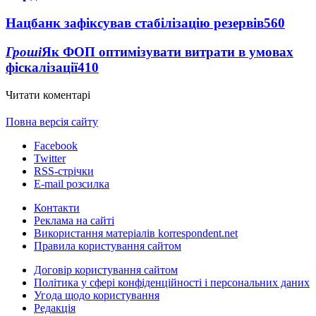
Нацбанк зафіксував стабілізацію резервів
560
Гроші
Як ФОП оптимізувати витрати в умовах
фіскалізації
410
Читати коментарі
Повна версія сайту
Facebook
Twitter
RSS-стрічки
E-mail розсилка
Контакти
Реклама на сайті
Використання матеріалів korrespondent.net
Правила користування сайтом
Договір користування сайтом
Політика у сфері конфіденційності і персональних даних
Угода щодо користування
Редакція