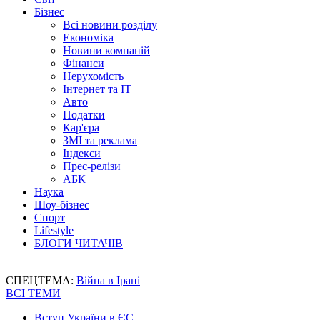
Бізнес
Всі новини розділу
Економіка
Новини компаній
Фінанси
Нерухомість
Інтернет та IT
Авто
Податки
Кар'єра
ЗМІ та реклама
Індекси
Прес-релізи
АБК
Наука
Шоу-бізнес
Спорт
Lifestyle
БЛОГИ ЧИТАЧІВ
СПЕЦТЕМА:
Війна в Ірані
ВСІ ТЕМИ
Вступ України в ЄС