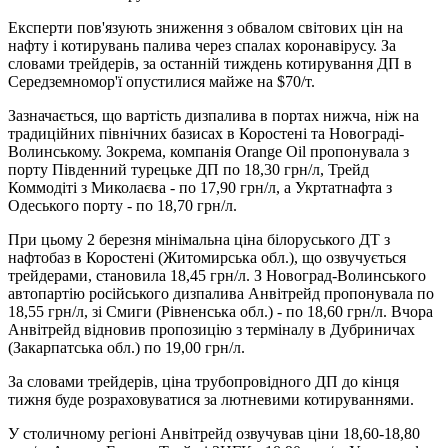
Експерти пов'язують зниження з обвалом світових цін на
нафту і котирувань палива через спалах коронавірусу. За
словами трейдерів, за останній тиждень котирування ДП в
Середземномор'ї опустилися майже на $70/т.
Зазначається, що вартість дизпалива в портах нижча, ніж на
традиційних північних базисах в Коростені та Новограді-
Волинському. Зокрема, компанія Orange Oil пропонувала з
порту Південний турецьке ДП по 18,30 грн/л, Трейд
Коммодіті з Миколаєва - по 17,90 грн/л, а Укртатнафта з
Одеського порту - по 18,70 грн/л.
При цьому 2 березня мінімальна ціна білоруського ДТ з
нафтобаз в Коростені (Житомирська обл.), що озвучується
трейдерами, становила 18,45 грн/л. З Новоград-Волинського
автопартію російського дизпалива Анвітрейд пропонувала по
18,55 грн/л, зі Смиги (Рівненська обл.) - по 18,60 грн/л. Вчора
Анвітрейд відновив пропозицію з терміналу в Дубриничах
(Закарпатська обл.) по 19,00 грн/л.
За словами трейдерів, ціна трубопровідного ДП до кінця
тижня буде розраховуватися за лютневими котируваннями.
У столичному регіоні Анвітрейд озвучував ціни 18,60-18,80