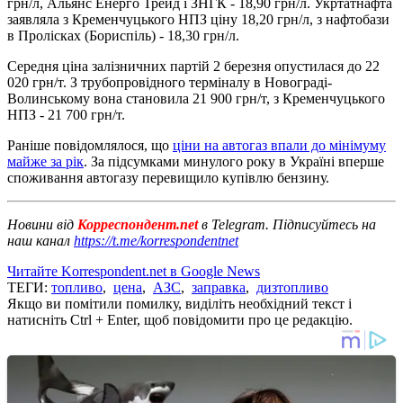
грн/л, Альянс Енерго Трейд і ЗНГК - 18,90 грн/л. Укртатнафта
заявляла з Кременчуцького НПЗ ціну 18,20 грн/л, з нафтобази
в Пролісках (Бориспіль) - 18,30 грн/л.
Середня ціна залізничних партій 2 березня опустилася до 22
020 грн/т. З трубопровідного терміналу в Новограді-
Волинському вона становила 21 900 грн/т, з Кременчуцького
НПЗ - 21 700 грн/т.
Раніше повідомлялося, що
ціни на автогаз впали до мінімуму
майже за рік
. За підсумками минулого року в Україні вперше
споживання автогазу перевищило купівлю бензину.
Новини від
Корреспондент.net
в Telegram. Підписуйтесь на
наш канал
https://t.me/korrespondentnet
Читайте Korrespondent.net в Google News
ТЕГИ:
топливо
,
цена
,
АЗС
,
заправка
,
дизтопливо
Якщо ви помітили помилку, виділіть необхідний текст і
натисніть Ctrl + Enter, щоб повідомити про це редакцію.