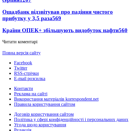
Ощадбанк відзвітував про падіння чистого
прибутку у 3,5 раза
569
Країни ОПЕК+ збільшують видобуток нафти
560
Читати коментарі
Повна версія сайту
Facebook
Twitter
RSS-стрічки
E-mail розсилка
Контакти
Реклама на сайті
Використання матеріалів korrespondent.net
Правила користування сайтом
Договір користування сайтом
Політика у сфері конфіденційності і персональних даних
Угода щодо користування
Редакція