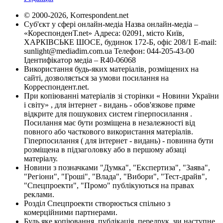
© 2000-2026, Korrespondent.net
Суб'єкт у сфері онлайн-медіа Назва онлайн-медіа –
«КореспонденТ.net» Адреса: 02091, місто Київ,
ХАРКІВСЬКЕ ШОСЕ, будинок 172-Б, офіс 208/1 E-mail:
sunlight@mediadim.com.ua
Телефон: 044-205-43-00
Ідентифікатор медіа – R40-06068
Використання будь-яких матеріалів, розміщених на
сайті, дозволяється за умови посилання на
Корреспондент.net.
При копіюванні матеріалів зі сторінки « Новини України
і світу» , для інтернет - видань - обов'язкове пряме
відкрите для пошукових систем гіперпосилання .
Посилання має бути розміщена в незалежності від
повного або часткового використання матеріалів.
Гіперпосилання ( для інтернет - видань) - повинна бути
розміщена в підзаголовку або в першому абзаці
матеріалу.
Новини з позначками "Думка", "Експертиза", "Заява",
"Регіони", "Гроші", "Влада", "Вибори", "Тест-драйв",
"Спецпроекти", "Промо" публікуються на правах
реклами.
Розділ Спецпроекти створюється спільно з
комерційними партнерами.
Будь яке копіювання, публікація, передрук, чи наступне