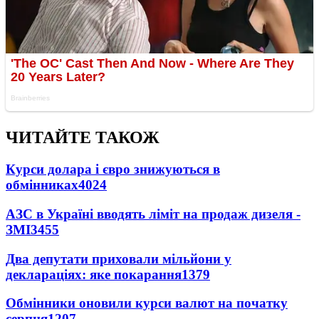
ЧИТАЙТЕ ТАКОЖ
Курси долара і євро знижуються в
обмінниках
4024
АЗС в Україні вводять ліміт на продаж дизеля -
ЗМІ
3455
Два депутати приховали мільйони у
деклараціях: яке покарання
1379
Обмінники оновили курси валют на початку
серпня
1207