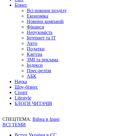
Бізнес
Всі новини розділу
Економіка
Новини компаній
Фінанси
Нерухомість
Інтернет та IT
Авто
Податки
Кар'єра
ЗМІ та реклама
Індекси
Прес-релізи
АБК
Наука
Шоу-бізнес
Спорт
Lifestyle
БЛОГИ ЧИТАЧІВ
СПЕЦТЕМА:
Війна в Ірані
ВСІ ТЕМИ
Вступ України в ЄС