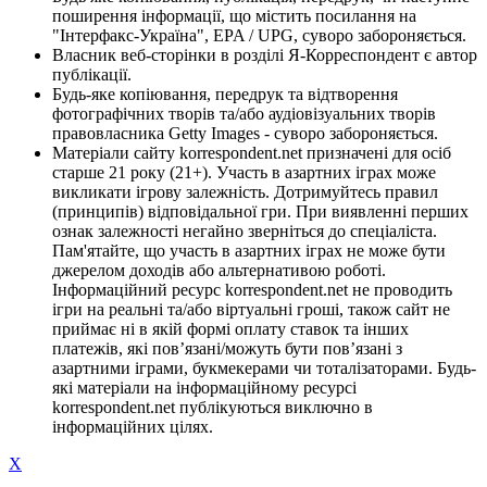
поширення інформації, що містить посилання на
"Інтерфакс-Україна", EPA / UPG, суворо забороняється.
Власник веб-сторінки в розділі Я-Корреспондент є автор
публікації.
Будь-яке копіювання, передрук та відтворення
фотографічних творів та/або аудіовізуальних творів
правовласника Getty Images - суворо забороняється.
Матеріали сайту korrespondent.net призначені для осіб
старше 21 року (21+). Участь в азартних іграх може
викликати ігрову залежність. Дотримуйтесь правил
(принципів) відповідальної гри. При виявленні перших
ознак залежності негайно зверніться до спеціаліста.
Пам'ятайте, що участь в азартних іграх не може бути
джерелом доходів або альтернативою роботі.
Інформаційний ресурс korrespondent.net не проводить
ігри на реальні та/або віртуальні гроші, також сайт не
приймає ні в якій формі оплату ставок та інших
платежів, які пов’язані/можуть бути пов’язані з
азартними іграми, букмекерами чи тоталізаторами. Будь-
які матеріали на інформаційному ресурсі
korrespondent.net публікуються виключно в
інформаційних цілях.
X