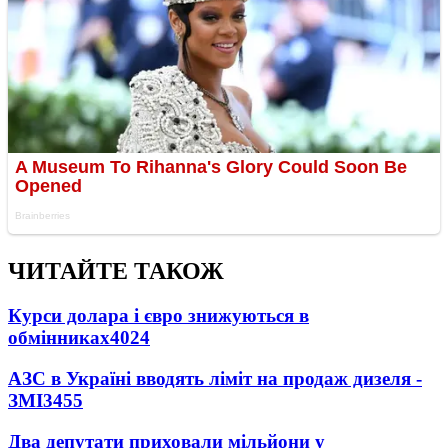
ЧИТАЙТЕ ТАКОЖ
Курси долара і євро знижуються в
обмінниках
4024
АЗС в Україні вводять ліміт на продаж дизеля -
ЗМІ
3455
Два депутати приховали мільйони у