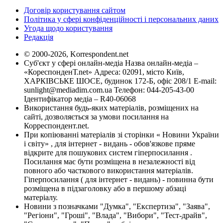
Договір користування сайтом
Політика у сфері конфіденційності і персональних даних
Угода щодо користування
Редакція
© 2000-2026, Korrespondent.net
Суб'єкт у сфері онлайн-медіа Назва онлайн-медіа –
«КореспонденТ.net» Адреса: 02091, місто Київ,
ХАРКІВСЬКЕ ШОСЕ, будинок 172-Б, офіс 208/1 E-mail:
sunlight@mediadim.com.ua
Телефон: 044-205-43-00
Ідентифікатор медіа – R40-06068
Використання будь-яких матеріалів, розміщених на
сайті, дозволяється за умови посилання на
Корреспондент.net.
При копіюванні матеріалів зі сторінки « Новини України
і світу» , для інтернет - видань - обов'язкове пряме
відкрите для пошукових систем гіперпосилання .
Посилання має бути розміщена в незалежності від
повного або часткового використання матеріалів.
Гіперпосилання ( для інтернет - видань) - повинна бути
розміщена в підзаголовку або в першому абзаці
матеріалу.
Новини з позначками "Думка", "Експертиза", "Заява",
"Регіони", "Гроші", "Влада", "Вибори", "Тест-драйв",