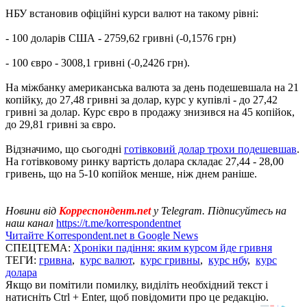
НБУ встановив офіційні курси валют на такому рівні:
- 100 доларів США - 2759,62 гривні (-0,1576 грн)
- 100 євро - 3008,1 гривні (-0,2426 грн).
На міжбанку американська валюта за день подешевшала на 21
копійку, до 27,48 гривні за долар, курс у купівлі - до 27,42
гривні за долар. Курс євро в продажу знизився на 45 копійок,
до 29,81 гривні за євро.
Відзначимо, що сьогодні
готівковий долар трохи подешевшав
.
На готівковому ринку вартість долара складає 27,44 - 28,00
гривень, що на 5-10 копійок менше, ніж днем ​​раніше.
Новини від
Корреспондент.net
у Telegram. Підписуйтесь на
наш канал
https://t.me/korrespondentnet
Читайте Korrespondent.net в Google News
СПЕЦТЕМА:
Хроніки падіння: яким курсом йде гривня
ТЕГИ:
гривна
,
курс валют
,
курс гривны
,
курс нбу
,
курс
долара
Якщо ви помітили помилку, виділіть необхідний текст і
натисніть Ctrl + Enter, щоб повідомити про це редакцію.