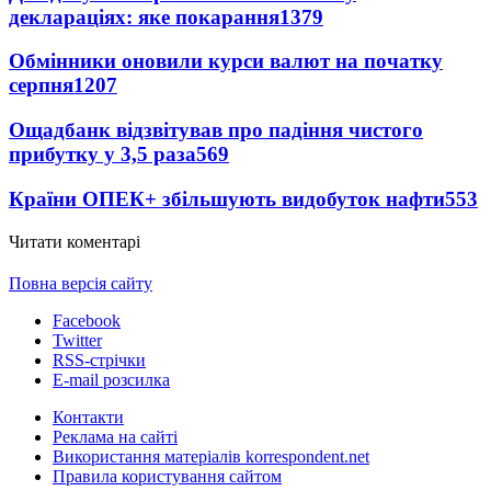
деклараціях: яке покарання
1379
Обмінники оновили курси валют на початку
серпня
1207
Ощадбанк відзвітував про падіння чистого
прибутку у 3,5 раза
569
Країни ОПЕК+ збільшують видобуток нафти
553
Читати коментарі
Повна версія сайту
Facebook
Twitter
RSS-стрічки
E-mail розсилка
Контакти
Реклама на сайті
Використання матеріалів korrespondent.net
Правила користування сайтом