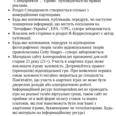
"Спецпроекти", "Промо" публікуються на правах
реклами.
Розділ Спецпроекти створюється спільно з
комерційними партнерами.
Будь яке копіювання, публікація, передрук, чи наступне
поширення інформації, що містить посилання на
"Інтерфакс-Україна", EPA / UPG, суворо забороняється.
Власник веб-сторінки в розділі Я-Корреспондент є автор
публікації.
Будь-яке копіювання, передрук та відтворення
фотографічних творів та/або аудіовізуальних творів
правовласника Getty Images - суворо забороняється.
Матеріали сайту korrespondent.net призначені для осіб
старше 21 року (21+). Участь в азартних іграх може
викликати ігрову залежність. Дотримуйтесь правил
(принципів) відповідальної гри. При виявленні перших
ознак залежності негайно зверніться до спеціаліста.
Пам'ятайте, що участь в азартних іграх не може бути
джерелом доходів або альтернативою роботі.
Інформаційний ресурс korrespondent.net не проводить
ігри на реальні та/або віртуальні гроші, також сайт не
приймає ні в якій формі оплату ставок та інших
платежів, які пов’язані/можуть бути пов’язані з
азартними іграми, букмекерами чи тоталізаторами. Будь-
які матеріали на інформаційному ресурсі