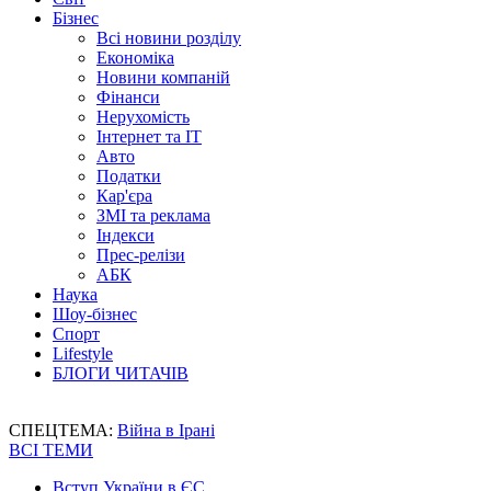
Бізнес
Всі новини розділу
Економіка
Новини компаній
Фінанси
Нерухомість
Інтернет та IT
Авто
Податки
Кар'єра
ЗМІ та реклама
Індекси
Прес-релізи
АБК
Наука
Шоу-бізнес
Спорт
Lifestyle
БЛОГИ ЧИТАЧІВ
СПЕЦТЕМА:
Війна в Ірані
ВСІ ТЕМИ
Вступ України в ЄС