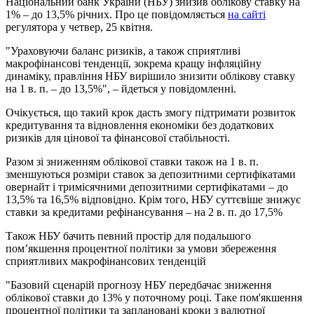
Національний банк України (НБУ) знизив облікову ставку на
1% – до 13,5% річних. Про це повідомляється
на сайті
регулятора у четвер, 25 квітня.
"Ураховуючи баланс ризиків, а також сприятливі
макрофінансові тенденції, зокрема кращу інфляційну
динаміку, правління НБУ вирішило знизити облікову ставку
на 1 в. п. – до 13,5%", – йдеться у повідомленні.
Очікується, що такий крок дасть змогу підтримати розвиток
кредитування та відновлення економіки без додаткових
ризиків для цінової та фінансової стабільності.
Разом зі зниженням облікової ставки також на 1 в. п.
зменшуються розміри ставок за депозитними сертифікатами
овернайт і тримісячними депозитними сертифікатами – до
13,5% та 16,5% відповідно. Крім того, НБУ суттєвіше знижує
ставки за кредитами рефінансування – на 2 в. п. до 17,5%
Також НБУ бачить певний простір для подальшого
пом’якшення процентної політики за умови збереження
сприятливих макрофінансових тенденцій
"Базовий сценарій прогнозу НБУ передбачає зниження
облікової ставки до 13% у поточному році. Таке пом'якшення
процентної політики та заплановані кроки з валютної