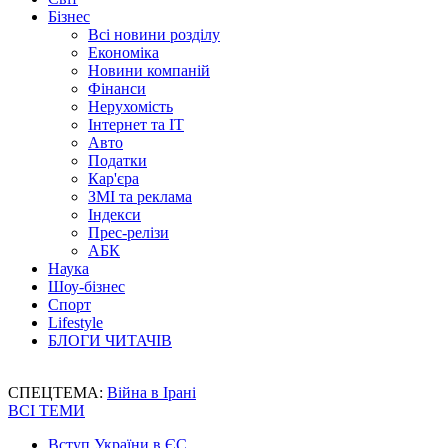
Бізнес
Всі новини розділу
Економіка
Новини компаній
Фінанси
Нерухомість
Інтернет та IT
Авто
Податки
Кар'єра
ЗМІ та реклама
Індекси
Прес-релізи
АБК
Наука
Шоу-бізнес
Спорт
Lifestyle
БЛОГИ ЧИТАЧІВ
СПЕЦТЕМА:
Війна в Ірані
ВСІ ТЕМИ
Вступ України в ЄС