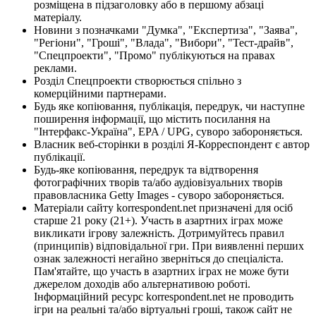
розміщена в підзаголовку або в першому абзаці
матеріалу.
Новини з позначками "Думка", "Експертиза", "Заява",
"Регіони", "Гроші", "Влада", "Вибори", "Тест-драйв",
"Спецпроекти", "Промо" публікуються на правах
реклами.
Розділ Спецпроекти створюється спільно з
комерційними партнерами.
Будь яке копіювання, публікація, передрук, чи наступне
поширення інформації, що містить посилання на
"Інтерфакс-Україна", EPA / UPG, суворо забороняється.
Власник веб-сторінки в розділі Я-Корреспондент є автор
публікації.
Будь-яке копіювання, передрук та відтворення
фотографічних творів та/або аудіовізуальних творів
правовласника Getty Images - суворо забороняється.
Матеріали сайту korrespondent.net призначені для осіб
старше 21 року (21+). Участь в азартних іграх може
викликати ігрову залежність. Дотримуйтесь правил
(принципів) відповідальної гри. При виявленні перших
ознак залежності негайно зверніться до спеціаліста.
Пам'ятайте, що участь в азартних іграх не може бути
джерелом доходів або альтернативою роботі.
Інформаційний ресурс korrespondent.net не проводить
ігри на реальні та/або віртуальні гроші, також сайт не