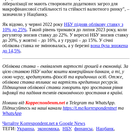
лібералізації не мають створювати додаткових загроз для
макрофінансової стабільності та стійкості валютного ринку", –
зазначили у Нацбанку.
Як відомо, у червні 2022 року
НБУ підняв облікову ставку з
10% до 25%
. Такий рівень тримався до липня 2023 року, коли
регулятор знизив ставку до 22%. У вересні НБУ знизив ставку
до 20%, у жовтні – до 16%, а у грудні – до 15%. У січні
облікова ставка не змінювалась, а у березні
вона була знижена
до 14,5%
.
Облікова ставка – еквівалент вартості грошей в економіці. За
цією ставкою НБУ надає кошти комерційним банкам, а ті, у
свою чергу, кредитують фізосіб та юридичних осіб. Отже,
облікова ставка впливає на вартість кредитних ресурсів.
Підвищення облікової ставки говорить про зростання рівня
інфляції та падіння темпів економічного зростання в країні.
Новини від
Корреспондент.net
в Telegram та WhatsApp.
Підписуйтесь на наші канали
https://t.me/korrespondentnet
та
WhatsApp
Читайте Korrespondent.net в Google News
ТЕГИ:
Украина
,
экономика
,
НБУ
,
финансы
,
Нацбанк
,