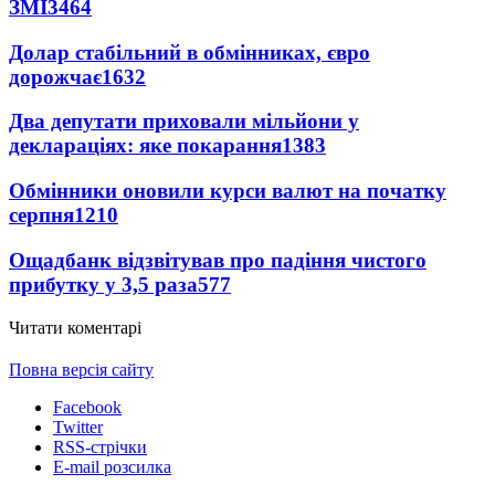
ЗМІ
3464
Долар стабільний в обмінниках, євро
дорожчає
1632
Два депутати приховали мільйони у
деклараціях: яке покарання
1383
Обмінники оновили курси валют на початку
серпня
1210
Ощадбанк відзвітував про падіння чистого
прибутку у 3,5 раза
577
Читати коментарі
Повна версія сайту
Facebook
Twitter
RSS-стрічки
E-mail розсилка