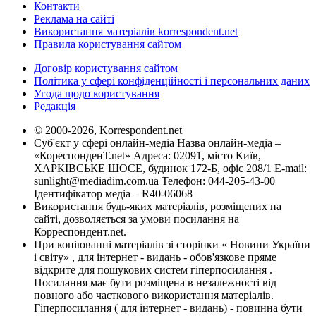
Контакти
Реклама на сайті
Використання матеріалів korrespondent.net
Правила користування сайтом
Договір користування сайтом
Політика у сфері конфіденційності і персональних даних
Угода щодо користування
Редакція
© 2000-2026, Korrespondent.net
Суб'єкт у сфері онлайн-медіа Назва онлайн-медіа –
«КореспонденТ.net» Адреса: 02091, місто Київ,
ХАРКІВСЬКЕ ШОСЕ, будинок 172-Б, офіс 208/1 E-mail:
sunlight@mediadim.com.ua
Телефон: 044-205-43-00
Ідентифікатор медіа – R40-06068
Використання будь-яких матеріалів, розміщених на
сайті, дозволяється за умови посилання на
Корреспондент.net.
При копіюванні матеріалів зі сторінки « Новини України
і світу» , для інтернет - видань - обов'язкове пряме
відкрите для пошукових систем гіперпосилання .
Посилання має бути розміщена в незалежності від
повного або часткового використання матеріалів.
Гіперпосилання ( для інтернет - видань) - повинна бути