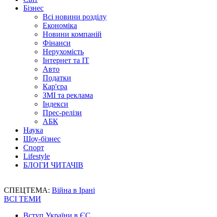
Бізнес
Всі новини розділу
Економіка
Новини компаній
Фінанси
Нерухомість
Інтернет та IT
Авто
Податки
Кар'єра
ЗМІ та реклама
Індекси
Прес-релізи
АБК
Наука
Шоу-бізнес
Спорт
Lifestyle
БЛОГИ ЧИТАЧІВ
СПЕЦТЕМА:
Війна в Ірані
ВСІ ТЕМИ
Вступ України в ЄС