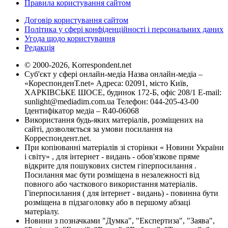
Правила користування сайтом
Договір користування сайтом
Політика у сфері конфіденційності і персональних даних
Угода щодо користування
Редакція
© 2000-2026, Korrespondent.net
Суб'єкт у сфері онлайн-медіа Назва онлайн-медіа –
«КореспонденТ.net» Адреса: 02091, місто Київ,
ХАРКІВСЬКЕ ШОСЕ, будинок 172-Б, офіс 208/1 E-mail:
sunlight@mediadim.com.ua
Телефон: 044-205-43-00
Ідентифікатор медіа – R40-06068
Використання будь-яких матеріалів, розміщених на
сайті, дозволяється за умови посилання на
Корреспондент.net.
При копіюванні матеріалів зі сторінки « Новини України
і світу» , для інтернет - видань - обов'язкове пряме
відкрите для пошукових систем гіперпосилання .
Посилання має бути розміщена в незалежності від
повного або часткового використання матеріалів.
Гіперпосилання ( для інтернет - видань) - повинна бути
розміщена в підзаголовку або в першому абзаці
матеріалу.
Новини з позначками "Думка", "Експертиза", "Заява",