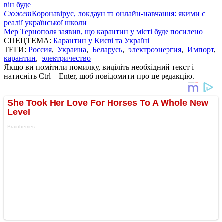
він буде
Сюжет
Коронавірус, локдаун та онлайн-навчання: якими є
реалії української школи
Мер Тернополя заявив, що карантин у місті буде посилено
СПЕЦТЕМА:
Карантин у Києві та Україні
ТЕГИ:
Россия
,
Украина
,
Беларусь
,
электроэнергия
,
Импорт
,
карантин
,
электричество
Якщо ви помітили помилку, виділіть необхідний текст і
натисніть Ctrl + Enter, щоб повідомити про це редакцію.