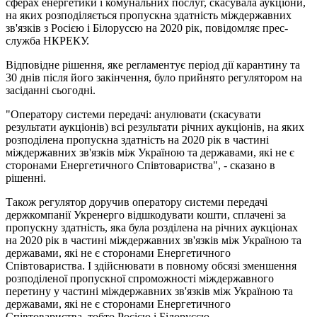
сферах енергетики і комунальних послуг, скасувала аукціони,
на яких розподіляється пропускна здатність міждержавних
зв'язків з Росією і Білоруссю на 2020 рік, повідомляє прес-
служба НКРЕКУ.
Відповідне рішення, яке регламентує період дії карантину та
30 днів після його закінчення, було прийнято регулятором на
засіданні сьогодні.
"Оператору системи передачі: анулювати (скасувати
результати аукціонів) всi результати річних аукціонів, на яких
розподілена пропускна здатність на 2020 рік в частині
міждержавних зв'язків між Україною та державами, які не є
сторонами Енергетичного Співтовариства", - сказано в
рішенні.
Також регулятор доручив оператору системи передачі
держкомпанії Укренерго відшкодувати кошти, сплачені за
пропускну здатність, яка була розділена на річних аукціонах
на 2020 рік в частині міждержавних зв'язків між Україною та
державами, які не є сторонами Енергетичного
Співтовариства. І здійснювати в повному обсязі зменшення
розподіленої пропускної спроможності міждержавного
перетину у частині міждержавних зв'язків між Україною та
державами, які не є сторонами Енергетичного
Співтовариства, тобто Росією і Білоруссю.