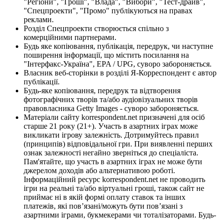
"Регіони", "Гроші", "Влада", "Вибори", "Тест-драйв",
"Спецпроекти", "Промо" публікуються на правах
реклами.
Розділ Спецпроекти створюється спільно з
комерційними партнерами.
Будь яке копіювання, публікація, передрук, чи наступне
поширення інформації, що містить посилання на
"Інтерфакс-Україна", EPA / UPG, суворо забороняється.
Власник веб-сторінки в розділі Я-Корреспондент є автор
публікації.
Будь-яке копіювання, передрук та відтворення
фотографічних творів та/або аудіовізуальних творів
правовласника Getty Images - суворо забороняється.
Матеріали сайту korrespondent.net призначені для осіб
старше 21 року (21+). Участь в азартних іграх може
викликати ігрову залежність. Дотримуйтесь правил
(принципів) відповідальної гри. При виявленні перших
ознак залежності негайно зверніться до спеціаліста.
Пам'ятайте, що участь в азартних іграх не може бути
джерелом доходів або альтернативою роботі.
Інформаційний ресурс korrespondent.net не проводить
ігри на реальні та/або віртуальні гроші, також сайт не
приймає ні в якій формі оплату ставок та інших
платежів, які пов’язані/можуть бути пов’язані з
азартними іграми, букмекерами чи тоталізаторами. Будь-