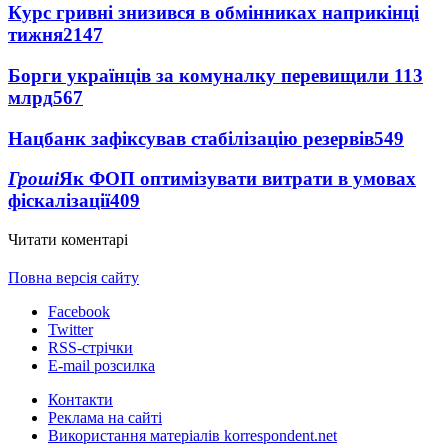
Курс гривні знизився в обмінниках наприкінці
тижня
2147
Борги українців за комуналку перевищили 113
млрд
567
Нацбанк зафіксував стабілізацію резервів
549
Гроші
Як ФОП оптимізувати витрати в умовах
фіскалізації
409
Читати коментарі
Повна версія сайту
Facebook
Twitter
RSS-стрічки
E-mail розсилка
Контакти
Реклама на сайті
Використання матеріалів korrespondent.net