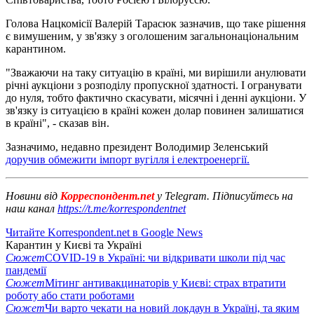
Голова Нацкомісії Валерій Тарасюк зазначив, що таке рішення
є вимушеним, у зв'язку з оголошеним загальнонаціональним
карантином.
"Зважаючи на таку ситуацію в країні, ми вирішили анулювати
річні аукціони з розподілу пропускної здатності. І огранувати
до нуля, тобто фактично скасувати, місячні і денні аукціони. У
зв'язку із ситуацією в країні кожен долар повинен залишатися
в країні", - сказав він.
Зазначимо, недавно президент Володимир Зеленський
доручив обмежити імпорт вугілля і електроенергії.
Новини від
Корреспондент.net
у Telegram. Підписуйтесь на
наш канал
https://t.me/korrespondentnet
Читайте Korrespondent.net в Google News
Карантин у Києві та Україні
Сюжет
COVID-19 в Україні: чи відкривати школи під час
пандемії
Сюжет
Мітинг антивакцинаторів у Києві: страх втратити
роботу або стати роботами
Сюжет
Чи варто чекати на новий локдаун в Україні, та яким