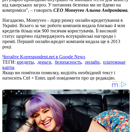
від хакерських загроз. У питаннях безпеки ми не йдемо на
компроміси", – говорить
CEO Moneyveo Альона Андронікова.
Нагадаємо, Moneyveo - лідер ринку онлайн-кредитування в
Україні. Всього за час роботи компанія видала близько 4 млн
кредитів більш ніж 900 тисячам користувачів. Її високий
статус щорічно підтверджують всеукраїнські нагороди і
премії. Перший онлайн-кредит компанія видала ще в 2013
році.
Читайте Korrespondent.net в Google News
ТЕГИ:
кредиты
,
деньги
,
безопасность
,
онлайн
,
платежные
карты
Якщо ви помітили помилку, виділіть необхідний текст і
натисніть Ctrl + Enter, щоб повідомити про це редакцію.