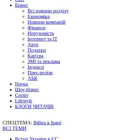
Бізнес
Всі новини розділу
Економіка
Новини компаній
Фінанси
Нерухомість
Інтернет та IT
Авто
Податки
Кар'єра
ЗМІ та реклама
Індекси
Прес-релізи
АБК
Наука
Шоу-бізнес
Спорт
Lifestyle
БЛОГИ ЧИТАЧІВ
СПЕЦТЕМА:
Війна в Ірані
ВСІ ТЕМИ
Вступ України в ЄС