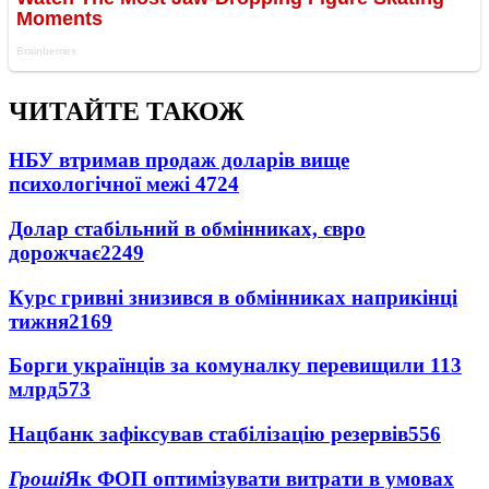
ЧИТАЙТЕ ТАКОЖ
НБУ втримав продаж доларів вище
психологічної межі
4724
Долар стабільний в обмінниках, євро
дорожчає
2249
Курс гривні знизився в обмінниках наприкінці
тижня
2169
Борги українців за комуналку перевищили 113
млрд
573
Нацбанк зафіксував стабілізацію резервів
556
Гроші
Як ФОП оптимізувати витрати в умовах