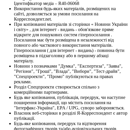
Ідентифікатор медіа – R40-06068
Використання будь-яких матеріалів, розміщених на
сайті, дозволяється за умови посилання на
Корреспондент.net.
При копіюванні матеріалів зі сторінки « Новини України
і світу» , для інтернет - видань - обов'язкове пряме
відкрите для пошукових систем гіперпосилання .
Посилання має бути розміщена в незалежності від
повного або часткового використання матеріалів.
Гіперпосилання ( для інтернет - видань) - повинна бути
розміщена в підзаголовку або в першому абзаці
матеріалу.
Новини з позначками "Думка", "Експертиза", "Заява",
"Регіони", "Гроші", "Влада", "Вибори", "Тест-драйв",
"Спецпроекти", "Промо" публікуються на правах
реклами.
Розділ Спецпроекти створюється спільно з
комерційними партнерами.
Будь яке копіювання, публікація, передрук, чи наступне
поширення інформації, що містить посилання на
"Інтерфакс-Україна", EPA / UPG, суворо забороняється.
Власник веб-сторінки в розділі Я-Корреспондент є автор
публікації.
Будь-яке копіювання, передрук та відтворення
фотографічних творів та/або аудіовізуальних творів