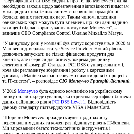
"Сертифікація PCI DSS свідчить про те, що Moneyveo вжила
необхідних заходів щодо забезпечення відповідності вимогам
міжнародних платіжних систем стосовно інформаційної
безпеки даних платіжних карт. Таким чином, власники
банківських карт можуть бути впевнені, що їхні дані надійно
захищені під час користування послугами Moneyveo”, –
зазначив CEO Compliance Control Ukraine Михайло Магун.
"У минулому році у компанії був статус користувача, в 2020-м
Манівео підтвердила статус Service Provider. Новий рівень
дозволить запускати не тільки фінансові продукти для
клієнтів, але і сервіси для бізнесу, зокрема для ринку
електронної комерції. Стандарт PCI DSS є універсальним і,
хоча він регламентує зберігання і роботу з картковими
даними, в Манівео ми застосовуємо вимоги до всіх процесів
та ІТ-систем", – розповідає
CIO Moneyveo Григорій Лісничий.
У 2019
Moneyveo
була єдиною компанією на українському
ринку онлайн-кредитування, яка отримала сертифікат безпеки
даних найвищого рівня
PCI DSS Level 1
. Відповідність
даному стандарту підтверджують VISA і MasterCard.
"Щорічно Moneyveo проходить аудит щодо захисту
персональних даних та кожен раз підвищує рівень IT-безпеки.
Ми впровадили багато технологічних інструментів і
регулярно проводимо внутрішні та зовнішні тести для захисту