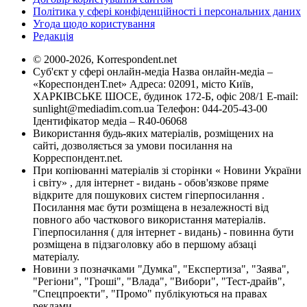
Політика у сфері конфіденційності і персональних даних
Угода щодо користування
Редакція
© 2000-2026, Korrespondent.net
Суб'єкт у сфері онлайн-медіа Назва онлайн-медіа –
«КореспонденТ.net» Адреса: 02091, місто Київ,
ХАРКІВСЬКЕ ШОСЕ, будинок 172-Б, офіс 208/1 E-mail:
sunlight@mediadim.com.ua
Телефон: 044-205-43-00
Ідентифікатор медіа – R40-06068
Використання будь-яких матеріалів, розміщених на
сайті, дозволяється за умови посилання на
Корреспондент.net.
При копіюванні матеріалів зі сторінки « Новини України
і світу» , для інтернет - видань - обов'язкове пряме
відкрите для пошукових систем гіперпосилання .
Посилання має бути розміщена в незалежності від
повного або часткового використання матеріалів.
Гіперпосилання ( для інтернет - видань) - повинна бути
розміщена в підзаголовку або в першому абзаці
матеріалу.
Новини з позначками "Думка", "Експертиза", "Заява",
"Регіони", "Гроші", "Влада", "Вибори", "Тест-драйв",
"Спецпроекти", "Промо" публікуються на правах
реклами.