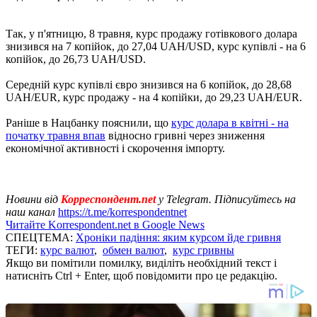
Так, у п'ятницю, 8 травня, курс продажу готівкового долара
знизився на 7 копійок, до 27,04 UAH/USD, курс купівлі - на 6
копійок, до 26,73 UAH/USD.
Середній курс купівлі євро знизився на 6 копійок, до 28,68
UAH/EUR, курс продажу - на 4 копійки, до 29,23 UAH/EUR.
Раніше в Нацбанку пояснили, що
курс долара в квітні - на
початку травня впав
відносно гривні через зниження
економічної активності і скорочення імпорту.
Новини від
Корреспондент.net
у Telegram. Підписуйтесь на
наш канал
https://t.me/korrespondentnet
Читайте Korrespondent.net в Google News
СПЕЦТЕМА:
Хроніки падіння: яким курсом йде гривня
ТЕГИ:
курс валют
,
обмен валют
,
курс гривны
Якщо ви помітили помилку, виділіть необхідний текст і
натисніть Ctrl + Enter, щоб повідомити про це редакцію.