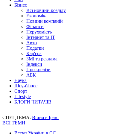
Бізнес
Всі новини розділу
Економіка
Новини компаній
Фінанси
Нерухомість
Інтернет та IT
Авто
Податки
Кар'єра
ЗМІ та реклама
Індекси
Прес-релізи
АБК
Наука
Шоу-бізнес
Спорт
Lifestyle
БЛОГИ ЧИТАЧІВ
СПЕЦТЕМА:
Війна в Ірані
ВСІ ТЕМИ
Вступ України в ЄС