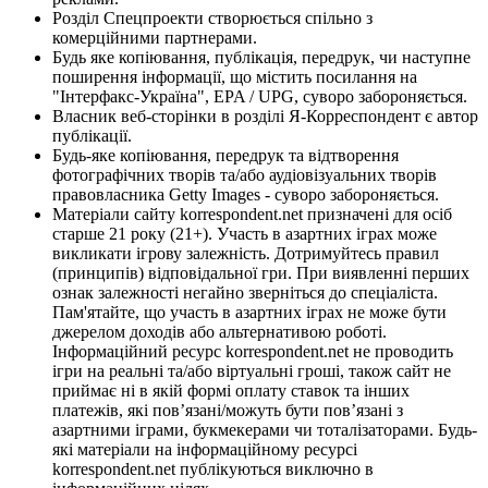
Розділ Спецпроекти створюється спільно з
комерційними партнерами.
Будь яке копіювання, публікація, передрук, чи наступне
поширення інформації, що містить посилання на
"Інтерфакс-Україна", EPA / UPG, суворо забороняється.
Власник веб-сторінки в розділі Я-Корреспондент є автор
публікації.
Будь-яке копіювання, передрук та відтворення
фотографічних творів та/або аудіовізуальних творів
правовласника Getty Images - суворо забороняється.
Матеріали сайту korrespondent.net призначені для осіб
старше 21 року (21+). Участь в азартних іграх може
викликати ігрову залежність. Дотримуйтесь правил
(принципів) відповідальної гри. При виявленні перших
ознак залежності негайно зверніться до спеціаліста.
Пам'ятайте, що участь в азартних іграх не може бути
джерелом доходів або альтернативою роботі.
Інформаційний ресурс korrespondent.net не проводить
ігри на реальні та/або віртуальні гроші, також сайт не
приймає ні в якій формі оплату ставок та інших
платежів, які пов’язані/можуть бути пов’язані з
азартними іграми, букмекерами чи тоталізаторами. Будь-
які матеріали на інформаційному ресурсі
korrespondent.net публікуються виключно в