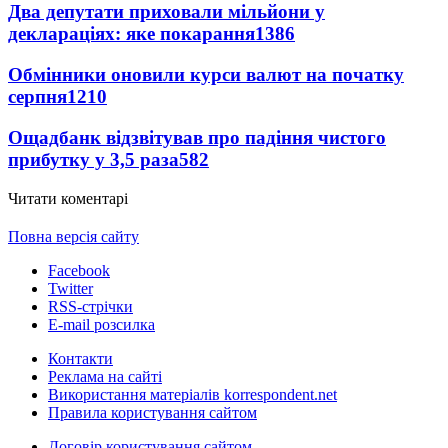
Два депутати приховали мільйони у
деклараціях: яке покарання
1386
Обмінники оновили курси валют на початку
серпня
1210
Ощадбанк відзвітував про падіння чистого
прибутку у 3,5 раза
582
Читати коментарі
Повна версія сайту
Facebook
Twitter
RSS-стрічки
E-mail розсилка
Контакти
Реклама на сайті
Використання матеріалів korrespondent.net
Правила користування сайтом
Договір користування сайтом