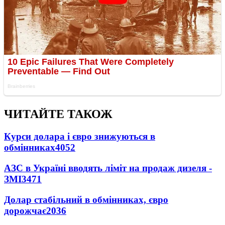
ЧИТАЙТЕ ТАКОЖ
Курси долара і євро знижуються в
обмінниках
4052
АЗС в Україні вводять ліміт на продаж дизеля -
ЗМІ
3471
Долар стабільний в обмінниках, євро
дорожчає
2036