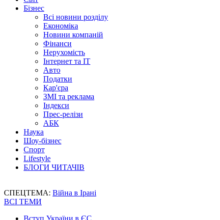
Бізнес
Всі новини розділу
Економіка
Новини компаній
Фінанси
Нерухомість
Інтернет та IT
Авто
Податки
Кар'єра
ЗМІ та реклама
Індекси
Прес-релізи
АБК
Наука
Шоу-бізнес
Спорт
Lifestyle
БЛОГИ ЧИТАЧІВ
СПЕЦТЕМА:
Війна в Ірані
ВСІ ТЕМИ
Вступ України в ЄС