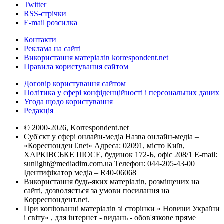
Twitter
RSS-стрічки
E-mail розсилка
Контакти
Реклама на сайті
Використання матеріалів korrespondent.net
Правила користування сайтом
Договір користування сайтом
Політика у сфері конфіденційності і персональних даних
Угода щодо користування
Редакція
© 2000-2026, Korrespondent.net
Суб'єкт у сфері онлайн-медіа Назва онлайн-медіа –
«КореспонденТ.net» Адреса: 02091, місто Київ,
ХАРКІВСЬКЕ ШОСЕ, будинок 172-Б, офіс 208/1 E-mail:
sunlight@mediadim.com.ua
Телефон: 044-205-43-00
Ідентифікатор медіа – R40-06068
Використання будь-яких матеріалів, розміщених на
сайті, дозволяється за умови посилання на
Корреспондент.net.
При копіюванні матеріалів зі сторінки « Новини України
і світу» , для інтернет - видань - обов'язкове пряме