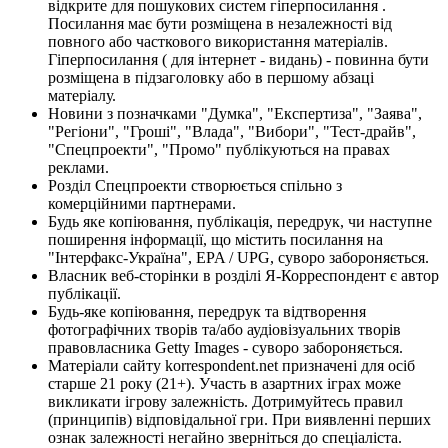
відкрите для пошукових систем гіперпосилання .
Посилання має бути розміщена в незалежності від
повного або часткового використання матеріалів.
Гіперпосилання ( для інтернет - видань) - повинна бути
розміщена в підзаголовку або в першому абзаці
матеріалу.
Новини з позначками "Думка", "Експертиза", "Заява",
"Регіони", "Гроші", "Влада", "Вибори", "Тест-драйв",
"Спецпроекти", "Промо" публікуються на правах
реклами.
Розділ Спецпроекти створюється спільно з
комерційними партнерами.
Будь яке копіювання, публікація, передрук, чи наступне
поширення інформації, що містить посилання на
"Інтерфакс-Україна", EPA / UPG, суворо забороняється.
Власник веб-сторінки в розділі Я-Корреспондент є автор
публікації.
Будь-яке копіювання, передрук та відтворення
фотографічних творів та/або аудіовізуальних творів
правовласника Getty Images - суворо забороняється.
Матеріали сайту korrespondent.net призначені для осіб
старше 21 року (21+). Участь в азартних іграх може
викликати ігрову залежність. Дотримуйтесь правил
(принципів) відповідальної гри. При виявленні перших
ознак залежності негайно зверніться до спеціаліста.