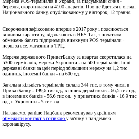
Мережа POS-терміналів в Україні, за підсумками січня -
березня, скоротилася на 4100 апаратів. Про це йдеться в огляді
Національного банку, опублікованому у вівторок, 12 травня.
Скорочення зафіксовано вперше з 2017 року і пояснюється
впливом карантину, відзначають в НБУ. Так, з початком
обмежень багато підприємців вимкнули POS-термінали -
перш за все, магазини в ТРЦ.
Мережа державного ПриватБанку за квартал скоротилася на
5300 терміналів, мережа Укрпошти - на 500 терміналів. Інші
державні банки за цей період збільшили мережу на 1,2 тис
одиниць, іноземні банки - на 600 од.
Загальна кількість терміналів склала 344 тис, в тому числі в
ПриватБанку - 199,6 тис од., в інших держбанків - 66,5 тис од.,
в іноземних банків - 56,6 тис од., у приватних банків - 16,9 тис
од., в Укрпошти - 5 тис. од.
Нагадаємо, раніше Нацбанк рекомендував українцям
обмежити контакт з готівкою
у зв'язку з пандемією
коронавірусу.