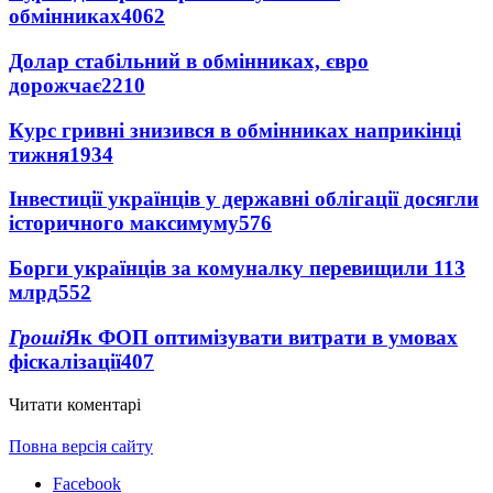
обмінниках
4062
Долар стабільний в обмінниках, євро
дорожчає
2210
Курс гривні знизився в обмінниках наприкінці
тижня
1934
Інвестиції українців у державні облігації досягли
історичного максимуму
576
Борги українців за комуналку перевищили 113
млрд
552
Гроші
Як ФОП оптимізувати витрати в умовах
фіскалізації
407
Читати коментарі
Повна версія сайту
Facebook