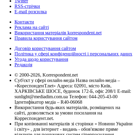
Twitter
RSS-стрічки
E-mail розсилка
Контакти
Реклама на сайті
Використання матеріалів korrespondent.net
Правила користування сайтом
Договір користування сайтом
Політика у сфері конфіденційності і персональних даних
Угода щодо користування
Редакція
© 2000-2026, Korrespondent.net
Суб'єкт у сфері онлайн-медіа Назва онлайн-медіа –
«КореспонденТ.net» Адреса: 02091, місто Київ,
ХАРКІВСЬКЕ ШОСЕ, будинок 172-Б, офіс 208/1 E-mail:
sunlight@mediadim.com.ua
Телефон: 044-205-43-00
Ідентифікатор медіа – R40-06068
Використання будь-яких матеріалів, розміщених на
сайті, дозволяється за умови посилання на
Корреспондент.net.
При копіюванні матеріалів зі сторінки « Новини України
і світу» , для інтернет - видань - обов'язкове пряме
відкрите для пошукових систем гіперпосилання .