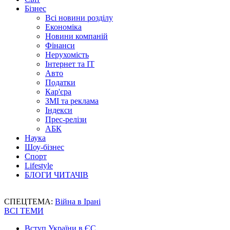
Бізнес
Всі новини розділу
Економіка
Новини компаній
Фінанси
Нерухомість
Інтернет та IT
Авто
Податки
Кар'єра
ЗМІ та реклама
Індекси
Прес-релізи
АБК
Наука
Шоу-бізнес
Спорт
Lifestyle
БЛОГИ ЧИТАЧІВ
СПЕЦТЕМА:
Війна в Ірані
ВСІ ТЕМИ
Вступ України в ЄС