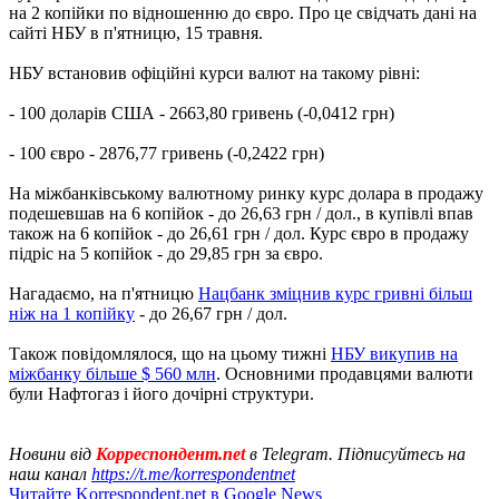
на 2 копійки по відношенню до євро. Про це свідчать дані на
сайті НБУ в п'ятницю, 15 травня.
НБУ встановив офіційні курси валют на такому рівні:
- 100 доларів США - 2663,80 гривень (-0,0412 грн)
- 100 євро - 2876,77 гривень (-0,2422 грн)
На міжбанківському валютному ринку курс долара в продажу
подешевшав на 6 копійок - до 26,63 грн / дол., в купівлі впав
також на 6 копійок - до 26,61 грн / дол. Курс євро в продажу
підріс на 5 копійок - до 29,85 грн за євро.
Нагадаємо, на п'ятницю
Нацбанк зміцнив курс гривні більш
ніж на 1 копійку
- до 26,67 грн / дол.
Також повідомлялося, що на цьому тижні
НБУ викупив на
міжбанку більше $ 560 млн
. Основними продавцями валюти
були Нафтогаз і його дочірні структури.
Новини від
Корреспондент.net
в Telegram. Підписуйтесь на
наш канал
https://t.me/korrespondentnet
Читайте Korrespondent.net в Google News