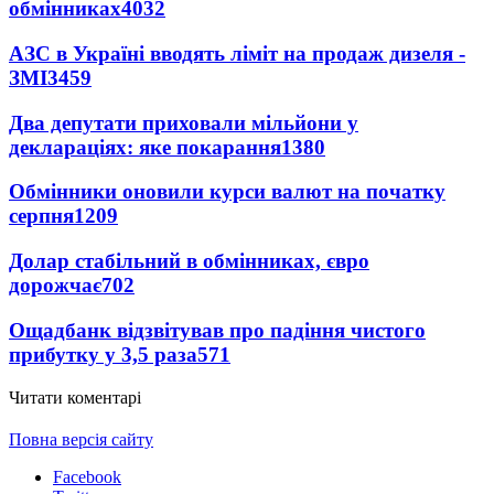
обмінниках
4032
АЗС в Україні вводять ліміт на продаж дизеля -
ЗМІ
3459
Два депутати приховали мільйони у
деклараціях: яке покарання
1380
Обмінники оновили курси валют на початку
серпня
1209
Долар стабільний в обмінниках, євро
дорожчає
702
Ощадбанк відзвітував про падіння чистого
прибутку у 3,5 раза
571
Читати коментарі
Повна версія сайту
Facebook