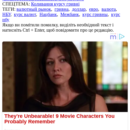
СПЕЦТЕМА:
Коливання курсу гривні
ТЕГИ:
валютный рынок
,
гривна
,
доллар
,
евро
,
валюта
,
НБУ
,
курс валют
,
Нацбанк
,
Межбанк
,
курс гривны
,
курс
нбу
Якщо ви помітили помилку, виділіть необхідний текст і
натисніть Ctrl + Enter, щоб повідомити про це редакцію.