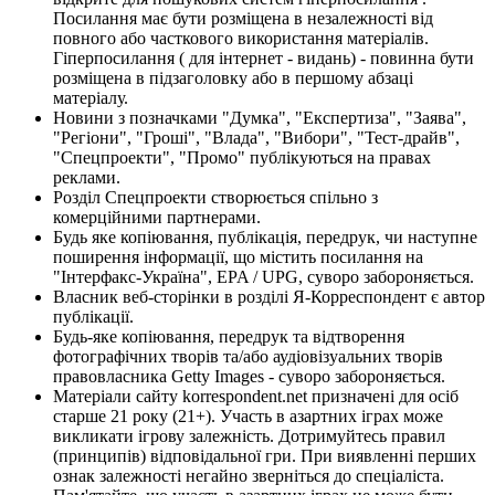
Посилання має бути розміщена в незалежності від
повного або часткового використання матеріалів.
Гіперпосилання ( для інтернет - видань) - повинна бути
розміщена в підзаголовку або в першому абзаці
матеріалу.
Новини з позначками "Думка", "Експертиза", "Заява",
"Регіони", "Гроші", "Влада", "Вибори", "Тест-драйв",
"Спецпроекти", "Промо" публікуються на правах
реклами.
Розділ Спецпроекти створюється спільно з
комерційними партнерами.
Будь яке копіювання, публікація, передрук, чи наступне
поширення інформації, що містить посилання на
"Інтерфакс-Україна", EPA / UPG, суворо забороняється.
Власник веб-сторінки в розділі Я-Корреспондент є автор
публікації.
Будь-яке копіювання, передрук та відтворення
фотографічних творів та/або аудіовізуальних творів
правовласника Getty Images - суворо забороняється.
Матеріали сайту korrespondent.net призначені для осіб
старше 21 року (21+). Участь в азартних іграх може
викликати ігрову залежність. Дотримуйтесь правил
(принципів) відповідальної гри. При виявленні перших
ознак залежності негайно зверніться до спеціаліста.