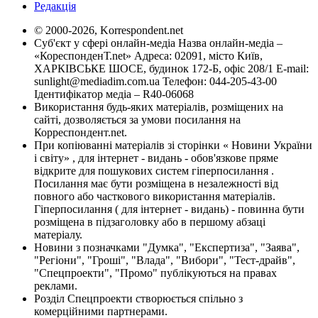
Редакція
© 2000-2026, Korrespondent.net
Суб'єкт у сфері онлайн-медіа Назва онлайн-медіа –
«КореспонденТ.net» Адреса: 02091, місто Київ,
ХАРКІВСЬКЕ ШОСЕ, будинок 172-Б, офіс 208/1 E-mail:
sunlight@mediadim.com.ua
Телефон: 044-205-43-00
Ідентифікатор медіа – R40-06068
Використання будь-яких матеріалів, розміщених на
сайті, дозволяється за умови посилання на
Корреспондент.net.
При копіюванні матеріалів зі сторінки « Новини України
і світу» , для інтернет - видань - обов'язкове пряме
відкрите для пошукових систем гіперпосилання .
Посилання має бути розміщена в незалежності від
повного або часткового використання матеріалів.
Гіперпосилання ( для інтернет - видань) - повинна бути
розміщена в підзаголовку або в першому абзаці
матеріалу.
Новини з позначками "Думка", "Експертиза", "Заява",
"Регіони", "Гроші", "Влада", "Вибори", "Тест-драйв",
"Спецпроекти", "Промо" публікуються на правах
реклами.
Розділ Спецпроекти створюється спільно з
комерційними партнерами.