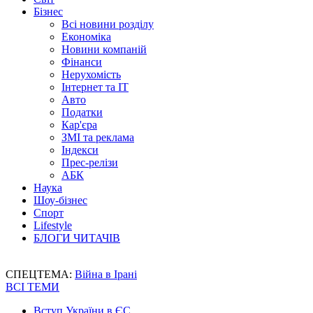
Бізнес
Всі новини розділу
Економіка
Новини компаній
Фінанси
Нерухомість
Інтернет та IT
Авто
Податки
Кар'єра
ЗМІ та реклама
Індекси
Прес-релізи
АБК
Наука
Шоу-бізнес
Спорт
Lifestyle
БЛОГИ ЧИТАЧІВ
СПЕЦТЕМА:
Війна в Ірані
ВСІ ТЕМИ
Вступ України в ЄС