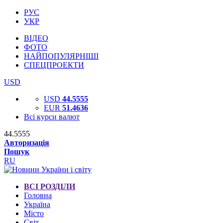
РУС
УКР
ВІДЕО
ФОТО
НАЙПОПУЛЯРНІШІ
СПЕЦПРОЕКТИ
USD
USD
44.5555
EUR
51.4636
Всі курси валют
44.5555
Авторизація
Пошук
RU
ВСІ РОЗДІЛИ
Головна
Україна
Місто
Світ