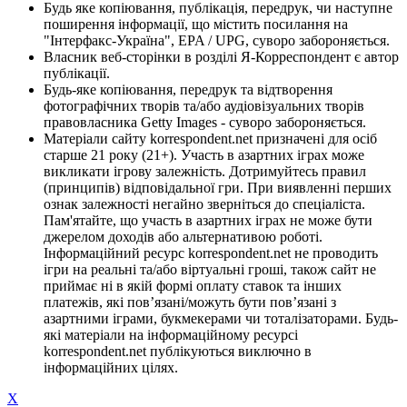
Будь яке копіювання, публікація, передрук, чи наступне
поширення інформації, що містить посилання на
"Інтерфакс-Україна", EPA / UPG, суворо забороняється.
Власник веб-сторінки в розділі Я-Корреспондент є автор
публікації.
Будь-яке копіювання, передрук та відтворення
фотографічних творів та/або аудіовізуальних творів
правовласника Getty Images - суворо забороняється.
Матеріали сайту korrespondent.net призначені для осіб
старше 21 року (21+). Участь в азартних іграх може
викликати ігрову залежність. Дотримуйтесь правил
(принципів) відповідальної гри. При виявленні перших
ознак залежності негайно зверніться до спеціаліста.
Пам'ятайте, що участь в азартних іграх не може бути
джерелом доходів або альтернативою роботі.
Інформаційний ресурс korrespondent.net не проводить
ігри на реальні та/або віртуальні гроші, також сайт не
приймає ні в якій формі оплату ставок та інших
платежів, які пов’язані/можуть бути пов’язані з
азартними іграми, букмекерами чи тоталізаторами. Будь-
які матеріали на інформаційному ресурсі
korrespondent.net публікуються виключно в
інформаційних цілях.
X