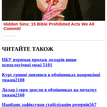
ЧИТАЙТЕ ТАКОЖ
НБУ втримав продаж доларів вище
психологічної межі
5101
Курс гривні знизився в обмінниках наприкінці
тижня
2188
Долар і євро зросли в обмінниках на початку
тижня
2160
Нацбанк зафіксував стабілізацію резервів
567