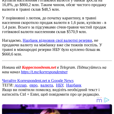
Купівля населенням готівкової валюти у банків зросла на
16,8%, до $860,2 млн. Таким чином, обсяг чистого продажу
валюти в травні склав $48,5 млн.
У порівнянні з лютим, до початку карантину, в травні
населення скоротило продаж валюти в 1,6 рази, купівлю - в
1,4 рази. Всього за підсумками січня-травня чистий продаж
готівкової валюти населенням склав $570,9 млн.
Нагадаємо,
Нацбанк відновив свої валютні резерви
, не
продаючи валюту на міжбанку вже сім тижнів поспіль. У
травні в міжнародні резерви НБУ було куплено більш як
$660,6 млн.
Новини від
Корреспондент.net
в Telegram. Підписуйтесь на
наш канал
https://t.me/korrespondentnet
Читайте Korrespondent.net в Google News
ТЕГИ:
доллар
,
евро
,
валюта
,
НБУ
,
Нацбанк
Якщо ви помітили помилку, виділіть необхідний текст і
натисніть Ctrl + Enter, щоб повідомити про це редакцію.